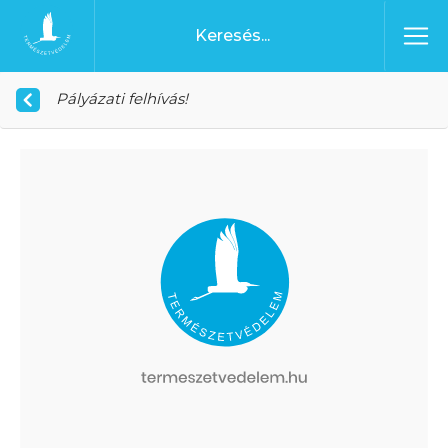
Ugrás a tartalomhoz
Főoldal
Pályázati felhívás!