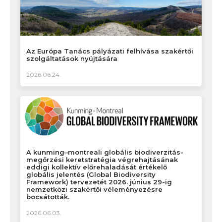
Az Európa Tanács pályázati felhívása szakértői
szolgáltatások nyújtására
2026.06.24.
A kunming–montreali globális biodiverzitás-
megőrzési keretstratégia végrehajtásának
eddigi kollektív előrehaladását értékelő
globális jelentés (Global Biodiversity
Framework) tervezetét 2026. június 29-ig
nemzetközi szakértői véleményezésre
bocsátották.
2026.06.03.