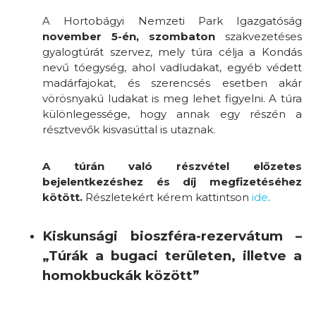
A Hortobágyi Nemzeti Park Igazgatóság
november 5-én, szombaton
szakvezetéses
gyalogtúrát szervez, mely túra célja a Kondás
nevű tóegység, ahol vadludakat, egyéb védett
madárfajokat, és szerencsés esetben akár
vörösnyakú ludakat is meg lehet figyelni. A túra
különlegessége, hogy annak egy részén a
résztvevők kisvasúttal is utaznak.
A túrán való részvétel előzetes
bejelentkezéshez és díj megfizetéséhez
kötött.
Részletekért kérem kattintson
ide
.
Kiskunsági bioszféra-rezervátum –
„Túrák a bugaci területen, illetve a
homokbuckák között”