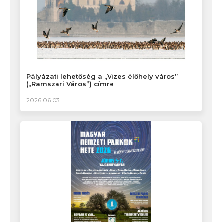
Pályázati lehetőség a „Vizes élőhely város”
(„Ramszari Város”) címre
2026.06.03.