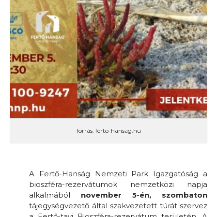
forrás: ferto-hansag.hu
A Fertő-Hanság Nemzeti Park Igazgatóság a
bioszféra-rezervátumok nemzetközi napja
alkalmából
november 5-én, szombaton
tájegységvezető által szakvezetett túrát szervez
a Fertő-tavi Bioszféra-rezervátum területén. A