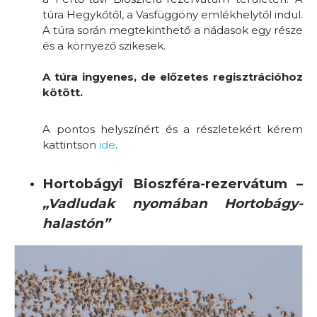
túra Hegykőtől, a Vasfüggöny emlékhelytől indul.
A túra során megtekinthető a nádasok egy része
és a környező szikesek.
A túra
ingyenes, de előzetes regisztrációhoz
kötött.
A pontos helyszínért és a részletekért kérem
kattintson
ide
.
Hortobágyi Bioszféra-rezervátum –
„Vadludak nyomában Hortobágy-
halastón”