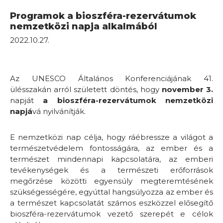
Programok a bioszféra-rezervátumok
nemzetközi napja alkalmából
2022.10.27.
Az UNESCO Általános Konferenciájának 41.
ülésszakán arról született döntés, hogy
november 3.
napját
a bioszféra-rezervátumok nemzetközi
napjá
vá nyilvánítják.
E nemzetközi nap célja, hogy ráébressze a világot a
természetvédelem fontosságára, az ember és a
természet mindennapi kapcsolatára, az emberi
tevékenységek és a természeti erőforrások
megőrzése közötti egyensúly megteremtésének
szükségességére, egyúttal hangsúlyozza az ember és
a természet kapcsolatát számos eszközzel elősegítő
bioszféra-rezervátumok vezető szerepét e célok