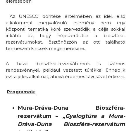
elérésében.
Az UNESCO döntése értelmében az idei, első
alkalommal megvalósuló esemény nem egy
központi tematika köré szerveződik, a célja sokkal
inkább az, hogy népszerűsítse a bioszféra-
rezervátumokat, ösztönözzön az ott található
természeti kincsek megismerésére.
A hazai bioszféra-rezervátumok is számos
rendezvénnyel, például vezetett túrákkal ünneplik
ezt a jeles alkalmat, ahová érdemes távcsővel érkezni.
Programok:
Mura-Dráva-Duna Bioszféra-
rezervátum –
„Gyalogtúra a Mura-
Dráva-Duna Bioszféra-rezervátum