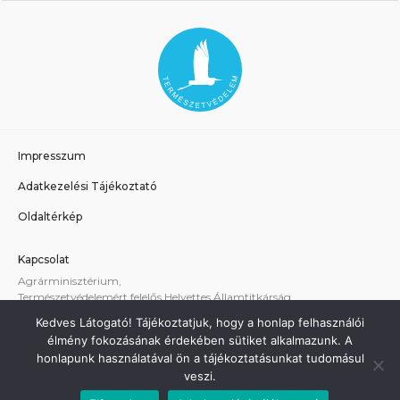
Impresszum
Adatkezelési Tájékoztató
Oldaltérkép
Kapcsolat
Agrárminisztérium,
Természetvédelemért felelős Helyettes Államtitkárság
E-mail:
tvhat@am.gov.hu
Kedves Látogató! Tájékoztatjuk, hogy a honlap felhasználói
A weboldallal kapcsolatos technikai támogatás:
élmény fokozásának érdekében sütiket alkalmazunk. A
termeszetvedelem@am.gov.hu
honlapunk használatával ön a tájékoztatásunkat tudomásul
veszi.