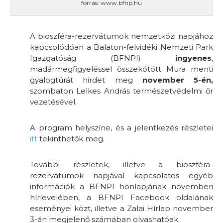
forrás: www.bfnp.hu
A bioszféra-rezervátumok nemzetközi napjához
kapcsolódóan a Balaton-felvidéki Nemzeti Park
Igazgatóság (BFNPI)
ingyenes
,
madármegfigyeléssel összekötött Mura menti
gyalogtúrát hirdet meg
november 5-én,
szombaton Lelkes András természetvédelmi őr
vezetésével.
A program helyszíne, és a jelentkezés részletei
itt
tekinthetők meg.
További részletek, illetve a bioszféra-
rezervátumok napjával kapcsolatos egyéb
információk a BFNPI honlapjának novemberi
hírlevelében, a BFNPI Facebook oldalának
eseményei közt, illetve a Zalai Hírlap november
3-án megjelenő számában olvashatóak.