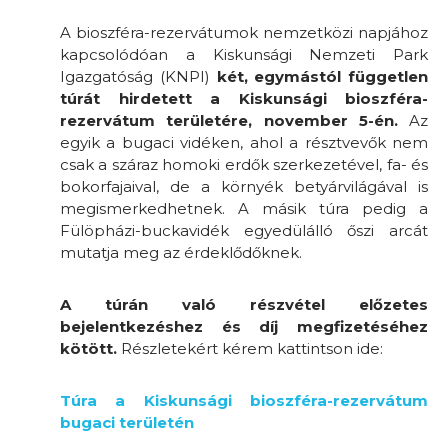
A bioszféra-rezervátumok nemzetközi napjához
kapcsolódóan a Kiskunsági Nemzeti Park
Igazgatóság (KNPI)
két, egymástól független
túrát hirdetett a
Kiskunsági bioszféra-
rezervátum területére, november 5-én.
Az
egyik a bugaci vidéken, ahol a résztvevők nem
csak a száraz homoki erdők szerkezetével, fa- és
bokorfajaival, de a környék betyárvilágával is
megismerkedhetnek. A másik túra pedig a
Fülöpházi-buckavidék egyedülálló őszi arcát
mutatja meg az érdeklődőknek.
A túrán való részvétel előzetes
bejelentkezéshez és díj megfizetéséhez
kötött.
Részletekért kérem kattintson ide:
Túra a Kiskunsági bioszféra-rezervátum
bugaci területén