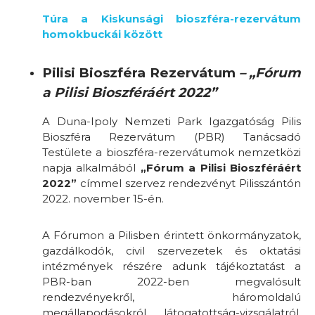
Túra a Kiskunsági bioszféra-rezervátum
homokbuckái között
Pilisi Bioszféra Rezervátum
–
„Fórum
a Pilisi Bioszféráért 2022”
A Duna-Ipoly Nemzeti Park Igazgatóság Pilis
Bioszféra Rezervátum (PBR) Tanácsadó
Testülete a bioszféra-rezervátumok nemzetközi
napja alkalmából
„Fórum a Pilisi Bioszféráért
2022”
címmel szervez rendezvényt Pilisszántón
2022. november 15-én.
A Fórumon a Pilisben érintett önkormányzatok,
gazdálkodók, civil szervezetek és oktatási
intézmények részére adunk tájékoztatást a
PBR-ban 2022-ben megvalósult
rendezvényekről, háromoldalú
megállapodásokról, látogatottság-vizsgálatról,