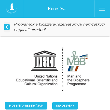
Ugrás a tartalomhoz
Főoldal
Programok a bioszféra-rezervátumok nemzetközi
napja alkalmából
BIOSZFÉRA-REZERVÁTUM
RENDEZVÉNY