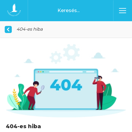
Ugrás a tartalomhoz
Főoldal
404-es hiba
404-es hiba