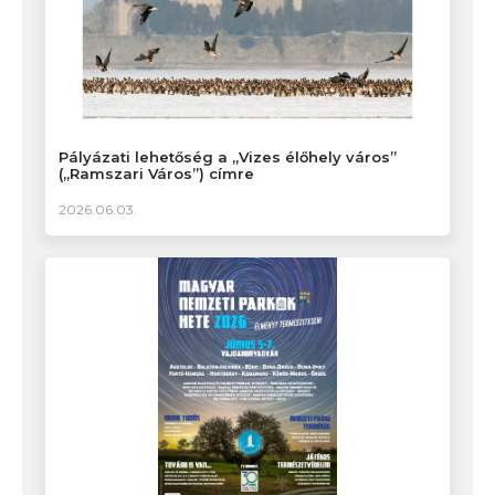
Pályázati lehetőség a „Vizes élőhely város”
(„Ramszari Város”) címre
2026.06.03.