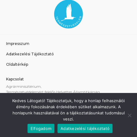
Impresszum
Adatkezelési Tájékoztató
Oldaltérkép
Kapcsolat
Agrárminisztérium,
Természetvédelemért felelős Helyettes Államtitkárság
E-mail:
tvhat@am.gov.hu
Kedves Látogató! Tájékoztatjuk, hogy a honlap felhasználói
A weboldallal kapcsolatos technikai támogatás:
élmény fokozásának érdekében sütiket alkalmazunk. A
termeszetvedelem@am.gov.hu
honlapunk használatával ön a tájékoztatásunkat tudomásul
veszi.
Elfogadom
Adatkezelési tájékoztató
Minden jog fenntartva - Agrárminisztérium 2021.