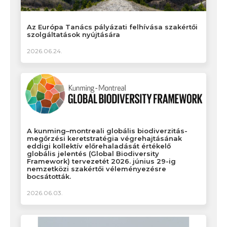
Az Európa Tanács pályázati felhívása szakértői
szolgáltatások nyújtására
2026.06.24.
A kunming–montreali globális biodiverzitás-
megőrzési keretstratégia végrehajtásának
eddigi kollektív előrehaladását értékelő
globális jelentés (Global Biodiversity
Framework) tervezetét 2026. június 29-ig
nemzetközi szakértői véleményezésre
bocsátották.
2026.06.03.