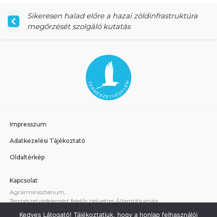
Sikeresen halad előre a hazai zöldinfrastruktúra
megőrzését szolgáló kutatás
Impresszum
Adatkezelési Tájékoztató
Oldaltérkép
Kapcsolat
Agrárminisztérium,
Természetvédelemért felelős Helyettes Államtitkárság
E-mail:
tvhat@am.gov.hu
Kedves Látogató! Tájékoztatjuk, hogy a honlap felhasználói