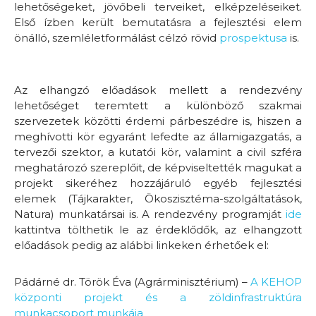
lehetőségeket, jövőbeli terveiket, elképzeléseiket.
Első ízben került bemutatásra a fejlesztési elem
önálló, szemléletformálást célzó rövid
prospektusa
is.
Az elhangzó előadások mellett a rendezvény
lehetőséget teremtett a különböző szakmai
szervezetek közötti érdemi párbeszédre is, hiszen a
meghívotti kör egyaránt lefedte az államigazgatás, a
tervezői szektor, a kutatói kör, valamint a civil szféra
meghatározó szereplőit, de képviseltették magukat a
projekt sikeréhez hozzájáruló egyéb fejlesztési
elemek (Tájkarakter, Ökoszisztéma-szolgáltatások,
Natura) munkatársai is. A rendezvény programját
ide
kattintva tölthetik le az érdeklődők, az elhangzott
előadások pedig az alábbi linkeken érhetőek el:
Pádárné dr. Török Éva (Agrárminisztérium) –
A KEHOP
központi projekt és a zöldinfrastruktúra
munkacsoport munkája