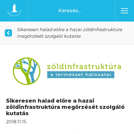
Ugrás a tartalomhoz
Főoldal
Sikeresen halad előre a hazai zöldinfrastruktúra
megőrzését szolgáló kutatás
Sikeresen halad előre a hazai
zöldinfrastruktúra megőrzését szolgáló
kutatás
2018.11.15.