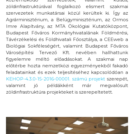
zöldinfrastruktúrával foglalkozó elismert szakmai
szervezetek munkatársai közül kerültek ki. Így az
Agrárminisztérium, a Belügyminisztérium, az Ormos
Imre Alapítvány, az MTA Ökológiai Kutatóközpont,
Budapest Főváros Kormányhivatalának Földmérési,
Távérzékelési és Földhivatali Főosztálya, a CEEweb a
Biológiai Sokféleségért, valamint Budapest Főváros
Városépítési Tervező Kft. nevében hallhattunk
figyelemre méltó előadásokat. A szakmai nap
előtérbe hozta nemzetközi egyezményekből fakadó
feladatainkat és ezek teljesítéséhez kapcsolódóan a
KEHOP-4.3.0-15-2016-00001. számú projekt
szerepét,
valamint jó példákként már megvalósult
zöldinfrastruktúra projekteket is szerepeltetett.