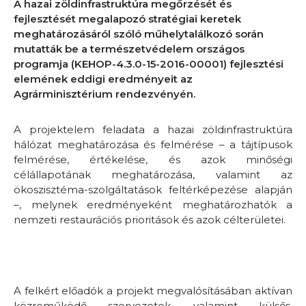
A hazai zöldinfrastruktúra megőrzését és
fejlesztését megalapozó stratégiai keretek
meghatározásáról szóló műhelytalálkozó során
mutatták be a természetvédelem országos
programja (KEHOP-4.3.0-15-2016-00001) fejlesztési
elemének eddigi eredményeit az
Agrárminisztérium rendezvényén.
A projektelem feladata a hazai zöldinfrastruktúra
hálózat meghatározása és felmérése – a tájtípusok
felmérése, értékelése, és azok minőségi
célállapotának meghatározása, valamint az
ökoszisztéma-szolgáltatások feltérképezése alapján
–, melynek eredményeként meghatározhatók a
nemzeti restaurációs prioritások és azok célterületei.
A felkért előadók a projekt megvalósításában aktívan
közreműködő szervezetek, valamint külsős,