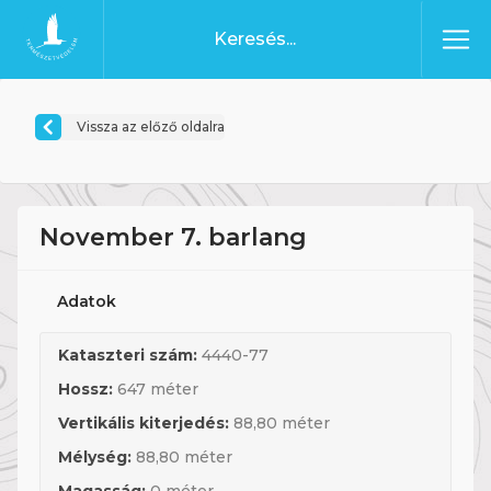
Ugrás a tartalomhoz
Főoldal
Vissza az előző oldalra
November 7. barlang
Adatok
Kataszteri szám:
4440-77
Hossz:
647 méter
Vertikális kiterjedés:
88,80 méter
Mélység:
88,80 méter