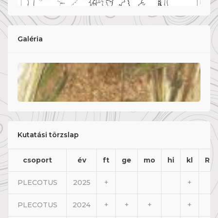
Galéria
Kutatási törzslap
csoport
év
ft
ge
mo
hi
kl
Rn
PLECOTUS
2025
+
+
PLECOTUS
2024
+
+
+
+