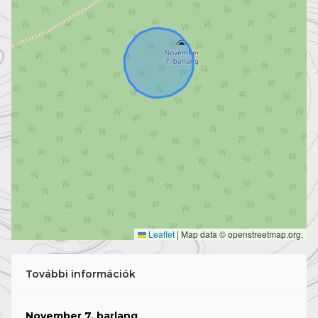
Leaflet
|
Map data © openstreetmap.org,
További információk
November 7. barlang