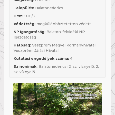
Magasság:
0 méter
Település:
Balatonederics
Hrsz:
036/3
Védettség:
megkülönböztetetten védett
NP Igazgatóság:
Balaton-felvidéki NP
Igazgatóság
Hatóság:
Veszprém Megyei Kormányhivatal
Veszprémi Járási Hivatal
Kutatási engedélyek száma:
4
Szinonímák:
Balatonedericsi 2. sz. víznyelő, 2.
sz. víznyelő