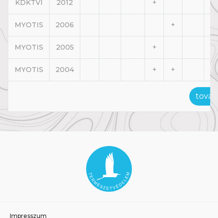
KDKTVI
2012
+
MYOTIS
2006
+
MYOTIS
2005
+
MYOTIS
2004
+
+
továb
Impresszum