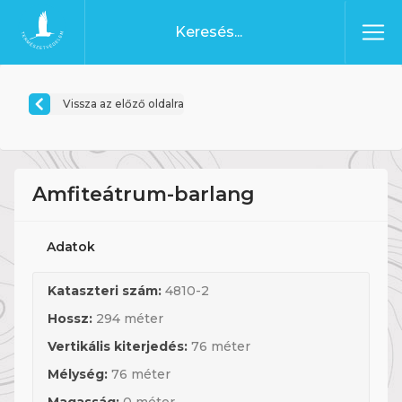
Ugrás a tartalomhoz
Főoldal
Vissza az előző oldalra
Amfiteátrum-barlang
Adatok
Kataszteri szám:
4810-2
Hossz:
294 méter
Vertikális kiterjedés:
76 méter
Mélység:
76 méter