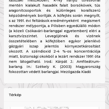
időszaki mészkőben, K-Ny irányú törésvonal
mentén kialakult hasadék falait borsókövek, tűs
aragonitcsoportok és különleges korallszerű
képződmények borítják. A kőfejtés során megnyílt,
s az 1991. évi feltárások eredményeként megismert
rendszer mélypontja, a Pilisben egyedülálló módon
(a közeli Csókavári-barlanggal egyetemben) eléri a
karsztvízszintet. Levegőjének és vizének
összetételében a kőfejtőben egykor jelenlévő
gázgyári iszap jelentős környezetkárosítást
okozott. A széndioxid 2-4 %-os koncentrációja
miatt, biztonsági okokból a lezárt rendszer 1991 óta
nem látogatható. Irod.: Kárpát J.: Amfiteátrum-
barlang. In.: Székely K. (2003): Magyarország
fokozottan védett barlangjai. Mezőgazda Kiadó
Térkép