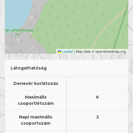
Leaflet
|
Map data © openstreetmap.org,
Látogathatóság
Denevér korlátozás
Maximális
6
csoportlétszám
Napi maximális
2
csoportszám