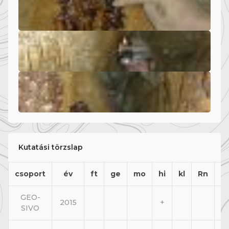
Kutatási törzslap
csoport
év
ft
ge
mo
hi
kl
Rn
v
GEO-
2015
+
+
SIVO