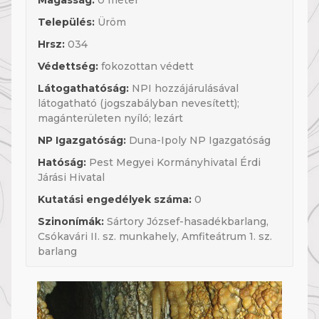
Magasság:
0 méter
Település:
Üröm
Hrsz:
034
Védettség:
fokozottan védett
Látogathatóság:
NPI hozzájárulásával
látogatható (jogszabályban nevesített);
magánterületen nyíló; lezárt
NP Igazgatóság:
Duna-Ipoly NP Igazgatóság
Hatóság:
Pest Megyei Kormányhivatal Érdi
Járási Hivatal
Kutatási engedélyek száma:
0
Szinonímák:
Sártory József-hasadékbarlang,
Csókavári II. sz. munkahely, Amfiteátrum 1. sz.
barlang