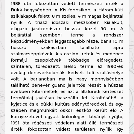
1988 óta fokozottan védett természeti érték a
Bükk-hegységben. A Kis-fennsíkon, a Három-kúti
sziklakapuk felett, 8 m széles, 4 m magas bejárattal
nyílik. A triász időszaki mészkőben kialakult,
elágazó járatrendszer hossza közel 90 m. A
bejárattal szembeni terme a rendszer
képződményekben leggazdagabb része, bár a 10 m
hosszú szakaszban található apró
szalmacseppkövek, kis oszlop, retek és medence
formájú cseppkövek többsége elöregedett,
színtelen, töredezett. Belső terme az 1990-es
évekig denevérkolóniák kedvelt téli szálláshelye
volt. A barlangban ma is nagy mennyiségben
található denevér guano jelentős részét a húszas
években kitermelték, és azt a lillafüredi kertészet
termőtalaj javításra használta fel. Kitöltéséből a
kyjatice és a bükki kultúra edénytöredékei, és egy
szépen megmunkált őskori eszköz került elő. A
környezetével együtt különleges látványt nyújtó,
1951 óta régészeti védelem alatt álló természeti
érték, fokozottan védett területen nyílik, így