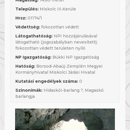
Magasság:
14,60 méter
Település:
Miskolc III.Kerüle
Hrsz:
01174/1
Védettség:
fokozottan védett
Látogathatóság:
NPI hozzájárulásával
látogatható (jogszabályban nevesített);
fokozottan védett területen nyíló
NP Igazgatóság:
Bükki NP Igazgatóság
Hatóság:
Borsod-Abaúj-Zemplén Megyei
Kormányhivatal Miskolci Járási Hivatal
Kutatási engedélyek száma:
0
Szinonímák:
Hidaskői-barlang ?, Magaskő
barlangja