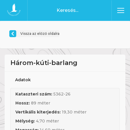
Ugrás a tartalomhoz
Főoldal
Vissza az előző oldalra
Három-kúti-barlang
Adatok
Kataszteri szám:
5362-26
Hossz:
89 méter
Vertikális kiterjedés:
19,30 méter
Mélység:
4,70 méter