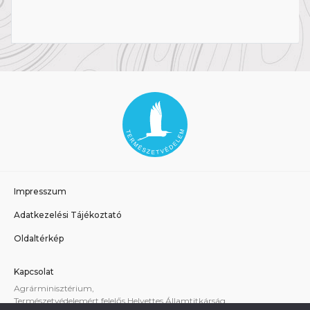
Impresszum
Adatkezelési Tájékoztató
Oldaltérkép
Kapcsolat
Agrárminisztérium,
Természetvédelemért felelős Helyettes Államtitkárság