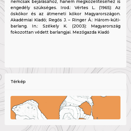
nemcsak bejárásához, hanem megközelítéséhez is
engedély szükséges. Irod.: Vértes L. (1965): Az
őskőkor és az átmeneti kőkor Magyarországon.
Akadémiai Kiadó; Regős J. – Ringer Á.: Három-kúti-
barlang. In.: Székely K. (2003): Magyarország
fokozottan védett barlangjai. Mezőgazda Kiadó
Térkép