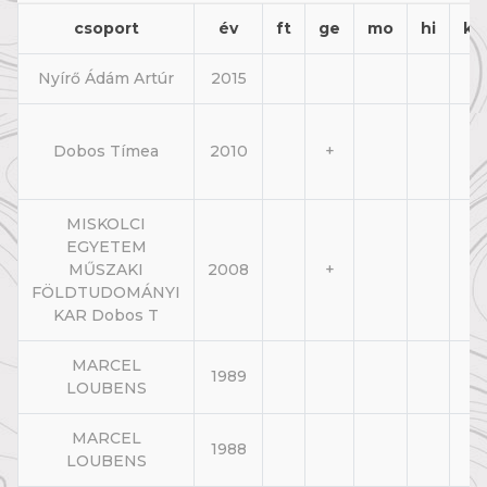
csoport
év
ft
ge
mo
hi
kl
Nyírő Ádám Artúr
2015
Dobos Tímea
2010
+
MISKOLCI
EGYETEM
MŰSZAKI
2008
+
FÖLDTUDOMÁNYI
KAR Dobos T
MARCEL
1989
LOUBENS
MARCEL
1988
LOUBENS