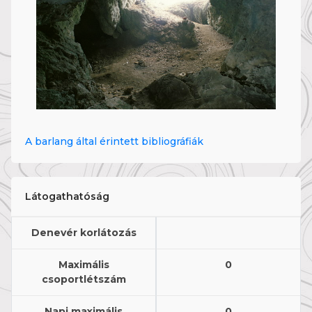
A barlang által érintett bibliográfiák
Látogathatóság
Denevér korlátozás
Maximális
0
csoportlétszám
Napi maximális
0