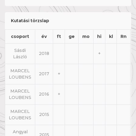
Kutatási törzslap
csoport
év
ft
ge
mo
hi
kl
Rn
Sásdi
2018
+
László
MARCEL
2017
+
LOUBENS
MARCEL
2016
+
LOUBENS
MARCEL
2015
LOUBENS
Angyal
2015