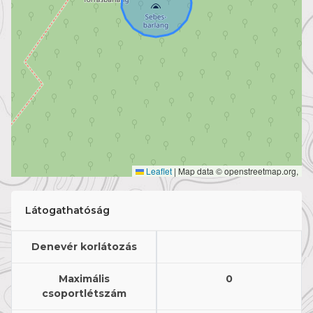
Leaflet
|
Map data © openstreetmap.org,
Látogathatóság
Denevér korlátozás
Maximális
0
csoportlétszám