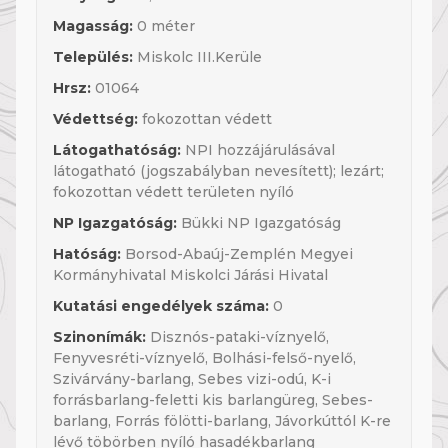
Magasság:
0 méter
Település:
Miskolc III.Kerüle
Hrsz:
01064
Védettség:
fokozottan védett
Látogathatóság:
NPI hozzájárulásával
látogatható (jogszabályban nevesített); lezárt;
fokozottan védett területen nyíló
NP Igazgatóság:
Bükki NP Igazgatóság
Hatóság:
Borsod-Abaúj-Zemplén Megyei
Kormányhivatal Miskolci Járási Hivatal
Kutatási engedélyek száma:
0
Szinonímák:
Disznós-pataki-víznyelő,
Fenyvesréti-víznyelő, Bolhási-felső-nyelő,
Szivárvány-barlang, Sebes vizi-odú, K-i
forrásbarlang-feletti kis barlangüreg, Sebes-
barlang, Forrás fölötti-barlang, Jávorkúttól K-re
lévő töbörben nyíló hasadékbarlang