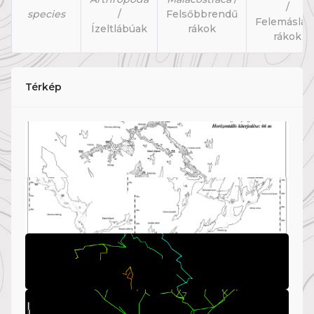
/
species
/
Felsőbbrendű
Felemásláb
Ízeltlábúak
rákok
rákok
Térkép