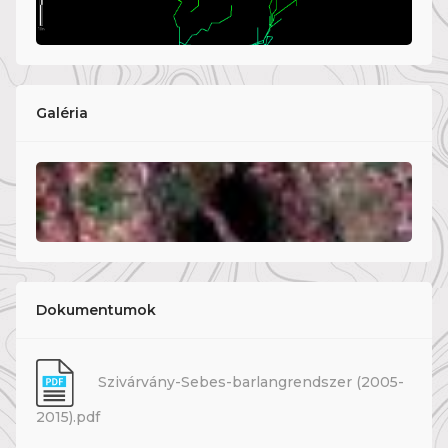
Galéria
Dokumentumok
Szivárvány-Sebes-barlangrendszer (2005-
2015).pdf