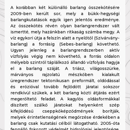
A korábban két különálló barlang összekötésére
2009-ben került sor, mely a bükk-hegységi
barlangkutatások egyik igen jelentős eredménye.
Az összekötés révén olyan barlangrendszer vált
ismertté, mely hazánkban ritkaság számba megy. A
víz egykori útja a felszín alatt a nyelőtől (Szivárvány-
barlang) a forrásig (Sebes-barlang) követhető.
Ugyan jelenleg a barlangrendszerben aktív
vízfolyás végig nem követhető, a forrás oldalon
mélyebb szintről táplálkozó állandó vízfolyás hagyja
el a barlang száját. A triász, világosszürke,
márványos rajzolatú mészkőben kialakult
üregrendszer tektonikusan preformált, oldódással
és erózióval tovább fejlődött járatai sokszor
rendkívül szűkek, a két barlang közti átjárás ezért
megerőltető feladat. A kagylós oldásformákkal
díszített szálkő járatokat helyenként szép
kifejlődésű cseppkőképződmények borítják,
melyek érintetlenségének megőrzése érdekében a
barlang csak kutatási célból látogatható.
2005-óta
fennálló fokozott védelmét hidrológiai jelentősége,