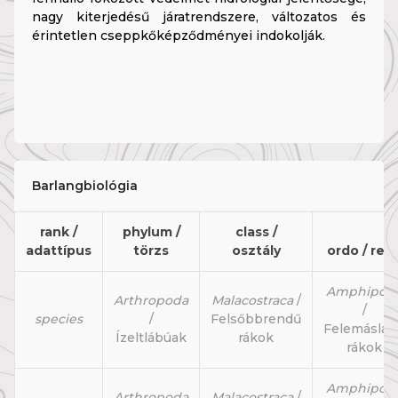
nagy kiterjedésű járatrendszere, változatos és
érintetlen cseppkőképződményei indokolják.
Barlangbiológia
rank /
phylum /
class /
adattípus
törzs
osztály
ordo / ren
Amphipod
Arthropoda
Malacostraca
/
/
species
/
Felsőbbrendű
Felemásláb
Ízeltlábúak
rákok
rákok
Amphipod
Arthropoda
Malacostraca
/