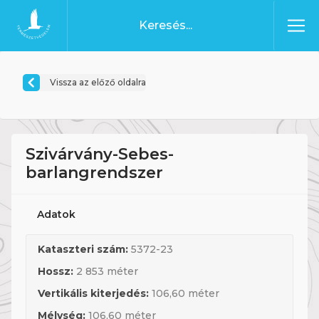
Ugrás a tartalomhoz
Főoldal
Vissza az előző oldalra
Szivárvány-Sebes-
barlangrendszer
Adatok
Kataszteri szám:
5372-23
Hossz:
2 853 méter
Vertikális kiterjedés:
106,60 méter
Mélység:
106,60 méter