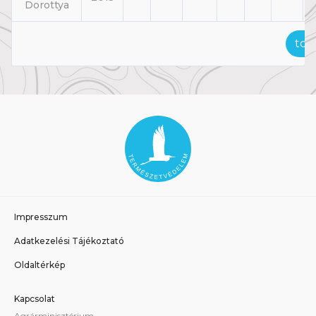
Dorottya
tov
Impresszum
Adatkezelési Tájékoztató
Oldaltérkép
Kapcsolat
Agrárminisztérium,