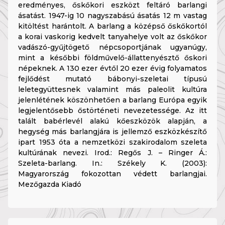
eredményes, őskőkori eszközt feltáró barlangi
ásatást. 1947-ig 10 nagyszabású ásatás 12 m vastag
kitöltést harántolt. A barlang a középső őskőkortól
a korai vaskorig kedvelt tanyahelye volt az őskőkor
vadászó-gyűjtögető népcsoportjának ugyanúgy,
mint a későbbi földművelő-állattenyésztő őskori
népeknek. A 130 ezer évtől 20 ezer évig folyamatos
fejlődést mutató bábonyi-szeletai típusú
leletegyüttesnek valamint más paleolit kultúra
jelenlétének köszönhetően a barlang Európa egyik
legjelentősebb őstörténeti nevezetessége. Az itt
talált babérlevél alakú kőeszközök alapján, a
hegység más barlangjára is jellemző eszközkészítő
ipart 1953 óta a nemzetközi szakirodalom szeleta
kultúrának nevezi. Irod.: Regős J. – Ringer Á.:
Szeleta-barlang. In.: Székely K. (2003):
Magyarország fokozottan védett barlangjai.
Mezőgazda Kiadó