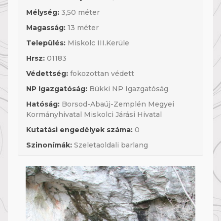
Mélység:
3,50 méter
Magasság:
13 méter
Település:
Miskolc III.Kerüle
Hrsz:
01183
Védettség:
fokozottan védett
NP Igazgatóság:
Bükki NP Igazgatóság
Hatóság:
Borsod-Abaúj-Zemplén Megyei
Kormányhivatal Miskolci Járási Hivatal
Kutatási engedélyek száma:
0
Szinonímák:
Szeletaoldali barlang