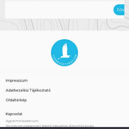
tová
Impresszum
Adatkezelési Tájékoztató
Oldaltérkép
Kapcsolat
Agrárminisztérium,
Természetvédelemért felelős Helyettes Államtitkárság