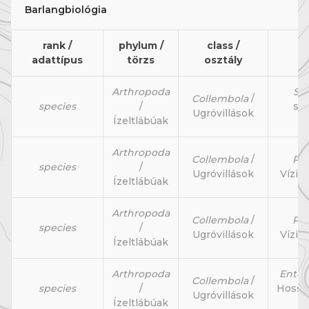
Barlangbiológia
rank /
phylum /
class /
adattípus
törzs
osztály
Arthropoda
Sy
Collembola
/
species
/
sz
Ugróvillások
Ízeltlábúak
Arthropoda
Collembola
/
Po
species
/
Ugróvillások
Víziu
Ízeltlábúak
Arthropoda
Collembola
/
Po
species
/
Ugróvillások
Víziu
Ízeltlábúak
Arthropoda
Ento
Collembola
/
species
/
Hossz
Ugróvillások
Ízeltlábúak