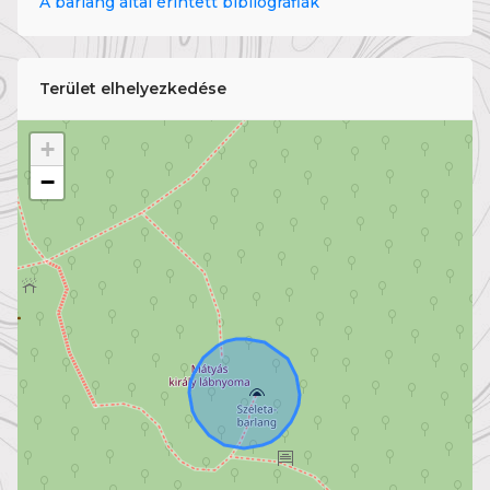
A barlang által érintett bibliográfiák
Terület elhelyezkedése
+
−