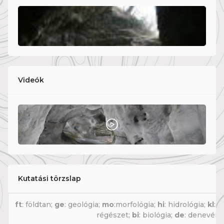
Videók
Kutatási törzslap
ft
: földtan;
ge
: geológia;
mo
:morfológia;
hi
: hidrológia;
kl
:k
régészet;
bi
: biológia;
de
: denevér;