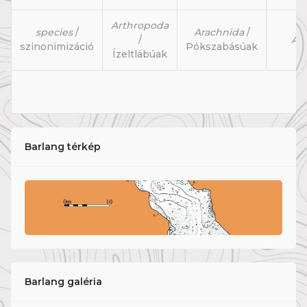
Arthropoda
species
/
Arachnida
/
/
Ar
szinonimizáció
Pókszabásúak
Ízeltlábúak
Barlang térkép
Barlang galéria