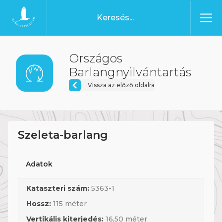
Ugrás a tartalomhoz
Főoldal
Országos
Barlangnyilvántartás
Vissza az előző oldalra
Szeleta-barlang
Adatok
Kataszteri szám:
5363-1
Hossz:
115 méter
Vertikális kiterjedés:
16,50 méter