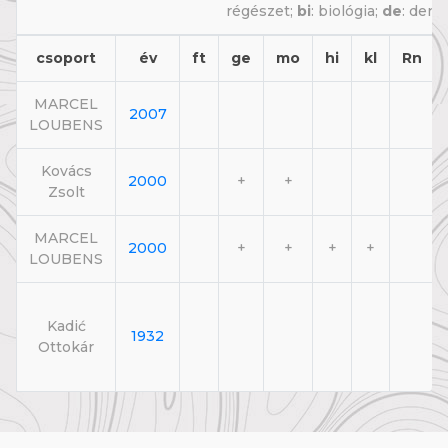
régészet;
bi
: biológia;
de
: dene
csoport
év
ft
ge
mo
hi
kl
Rn
MARCEL
2007
LOUBENS
Kovács
2000
+
+
Zsolt
MARCEL
2000
+
+
+
+
LOUBENS
Kadić
1932
Ottokár