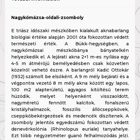
Nagykőmázsa-oldali-zsomboly
E triász időszaki mészkőben kialakult aknabarlang
biológiai értéke alapján 2001 óta fokozottan védett
természeti érték. A Bükk-hegységben, a
nagykőmázsai mészkőbánya bányatelkén
helyezkedik el. A lejárati akna 2×1 m-es nyílása egy
4-5 m átmérőjű bemélyedésben csak közvetlen
közelről vehető észre. A barlangról Kadić Ottokár
(1932) számolt be elsőként. A 9 m mély bejárati és a
végpontra vezető 8 m mély akna között egy lapos,
100 m2 alapterületű, agyagos kitöltésű terem
húzódik, melyet helyenként visszaoldott,
nagyméretű fennőtt kalcitok, fonalszerű
kristályhalmazok, fosszilis állócseppkövek,
cseppkőbekérgezések és medencék díszítenek. A
zsomboly jelentős egyedszámú fokozottan védett
denevérkolónia (Rhinolopus euriale) tanyahelye.
Ezt több négyzetméter guanó felhalmozódás jelzi.