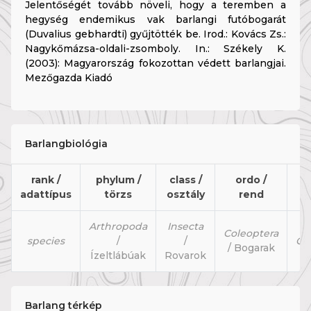
Jelentőségét tovább növeli, hogy a teremben a
hegység endemikus vak barlangi futóbogarát
(Duvalius gebhardti) gyűjtötték be. Irod.: Kovács Zs.:
Nagykőmázsa-oldali-zsomboly. In.: Székely K.
(2003): Magyarország fokozottan védett barlangjai.
Mezőgazda Kiadó
Barlangbiológia
rank /
phylum /
class /
ordo /
f
adattípus
törzs
osztály
rend
c
Arthropoda
Insecta
Coleoptera
species
/
/
Ca
/ Bogarak
Ízeltlábúak
Rovarok
Barlang térkép