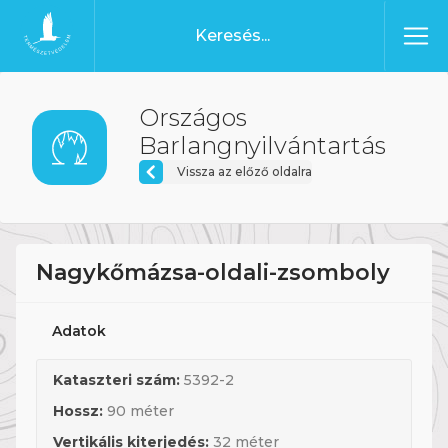
Ugrás a tartalomhoz
Főoldal
Országos
Barlangnyilvántartás
Vissza az előző oldalra
Nagykőmázsa-oldali-zsomboly
Adatok
Kataszteri szám:
5392-2
Hossz:
90 méter
Vertikális kiterjedés:
32 méter