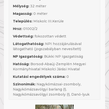
Mélység:
32 méter
Magasság:
0 méter
Település:
Miskolc III.Kerüle
Hrsz:
01002/2
Védettség:
fokozottan védett
Látogathatóság:
NPI hozzájárulásával
látogatható (jogszabályban nevesített)
NP Igazgatóság:
Bükki NP Igazgatóság
Hatóság:
Borsod-Abaúj-Zemplén Megyei
Kormányhivatal Miskolci Járási Hivatal
Kutatási engedélyek száma:
0
Szinonímák:
Nagykőmázsai-zsomboly,
Nagykőmázsavölgyi barlang (!),
Nagykőmázsavölgyi zsomboly (!), Danó-lyuk