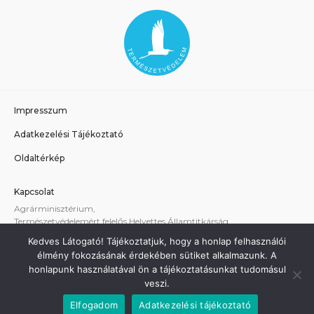
Impresszum
Adatkezelési Tájékoztató
Oldaltérkép
Kapcsolat
Agrárminisztérium,
Természetvédelemért felelős Helyettes Államtitkárság
E-mail:
tvhat@am.gov.hu
Kedves Látogató! Tájékoztatjuk, hogy a honlap felhasználói
A weboldallal kapcsolatos technikai támogatás:
élmény fokozásának érdekében sütiket alkalmazunk. A
termeszetvedelem@am.gov.hu
honlapunk használatával ön a tájékoztatásunkat tudomásul
veszi.
Elfogadom
Adatkezelési tájékoztató
Minden jog fenntartva - Agrárminisztérium 2021.