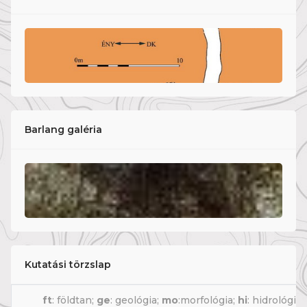
Barlang galéria
Kutatási törzslap
ft
: földtan;
ge
: geológia;
mo
:morfológia;
hi
: hidrológia;