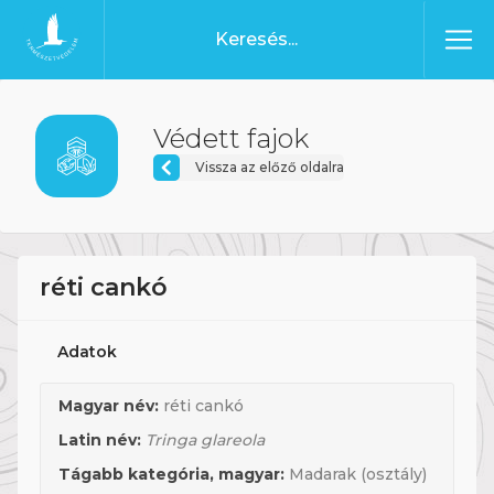
Ugrás a tartalomhoz
Főoldal
Védett fajok
Vissza az előző oldalra
réti cankó
Adatok
Magyar név:
réti cankó
Latin név:
Tringa glareola
Tágabb kategória, magyar:
Madarak (osztály)