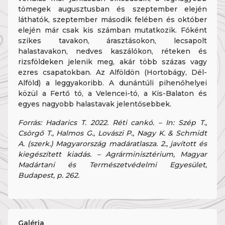
tömegek augusztusban és szeptember elején
láthatók, szeptember második felében és október
elején már csak kis számban mutatkozik. Főként
szikes tavakon, árasztásokon, lecsapolt
halastavakon, nedves kaszálókon, réteken és
rizsföldeken jelenik meg, akár több százas vagy
ezres csapatokban. Az Alföldön (Hortobágy, Dél-
Alföld) a leggyakoribb. A dunántúli pihenőhelyei
közül a Fertő tó, a Velencei-tó, a Kis-Balaton és
egyes nagyobb halastavak jelentősebbek.
Forrás: Hadarics T. 2022. Réti cankó. – In: Szép T.,
Csörgő T., Halmos G., Lovászi P., Nagy K. & Schmidt
A. (szerk.) Magyarország madáratlasza. 2., javított és
kiegészített kiadás. – Agrárminisztérium, Magyar
Madártani és Természetvédelmi Egyesület,
Budapest, p. 262.
Galéria