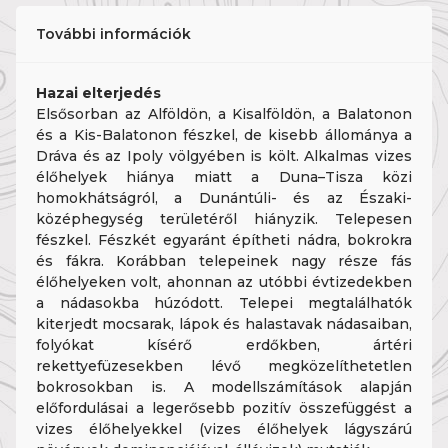
További információk
Hazai elterjedés
Elsősorban az Alföldön, a Kisalföldön, a Balatonon
és a Kis-Balatonon fészkel, de kisebb állománya a
Dráva és az Ipoly völgyében is költ. Alkalmas vizes
élőhelyek hiánya miatt a Duna–Tisza közi
homokhátságról, a Dunántúli- és az Északi-
középhegység területéről hiányzik. Telepesen
fészkel. Fészkét egyaránt építheti nádra, bokrokra
és fákra. Korábban telepeinek nagy része fás
élőhelyeken volt, ahonnan az utóbbi évtizedekben
a nádasokba húzódott. Telepei megtalálhatók
kiterjedt mocsarak, lápok és halastavak nádasaiban,
folyókat kísérő erdőkben, ártéri
rekettyefüzesekben lévő megközelíthetetlen
bokrosokban is. A modellszámítások alapján
előfordulásai a legerősebb pozitív összefüggést a
vizes élőhelyekkel (vizes élőhelyek lágyszárú