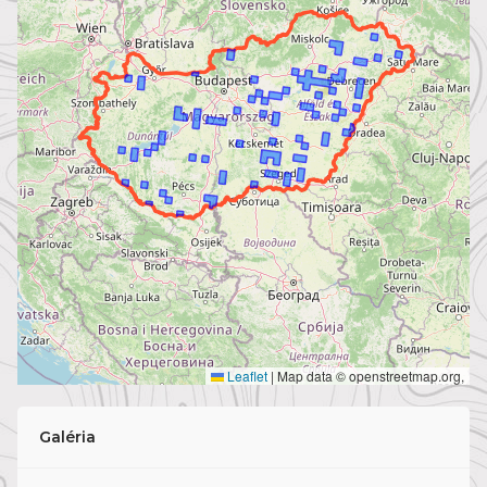
Leaflet
|
Map data © openstreetmap.org,
Galéria