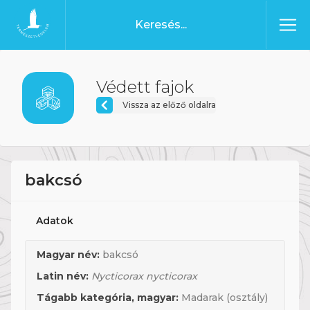
Ugrás a tartalomhoz
Főoldal
Védett fajok
Vissza az előző oldalra
bakcsó
Adatok
Magyar név:
bakcsó
Latin név:
Nycticorax nycticorax
Tágabb kategória, magyar:
Madarak (osztály)