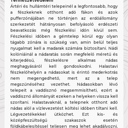
Természetvédelem
Ártéri és hullámtéri telepeinél a legfontosabb, hogy
a fészkeknek otthont adó fákon és azok
pufferzónájában ne történjen az erdőállomány
szerkezetét hátrányosan befolyásoló erdészeti
beavatkozás még fészkelési időn kívül sem.
Fészkelési időben a gémtelep körül egy olyan
tágabb zónára is szükség van, amin belül teljes
nyugalmat kell a madarak számára biztosítani. Nádi
kolóniáinál a nádaratás során megfelelő méretű és
kiterjedésű, fészkelésre alkalmas nádas
meghagyásáról kell gondoskodni. Halastavi
fészkelőhelyén a nádasokat is érintő mederkotrás
nem megengedhető, mert az a telep
megszűnéséhez vezethet. Nádasokban lévő
telepeit a vaddisznó megsemmisítheti, ezért a
vaddisznó állományát ezeken a helyeken vissza kell
szorítani. Halastavaknál, a telepnek otthont adó
nádas alól a vízlevezetést költési időben tiltani kell.
Légvezetékekkel ütközhet. Ezt kis- és
középfeszültségű szakaszok esetén
földkábelesítéssel teljesen meg lehet akadályozni,