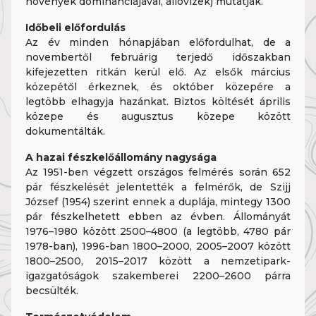
növények dominanciájával, állóvizek) mutatják.
Időbeli előfordulás
Az év minden hónapjában előfordulhat, de a
novembertől februárig terjedő időszakban
kifejezetten ritkán kerül elő. Az elsők március
közepétől érkeznek, és október közepére a
legtöbb elhagyja hazánkat. Biztos költését április
közepe és augusztus közepe között
dokumentálták.
A hazai fészkelőállomány nagysága
Az 1951-ben végzett országos felmérés során 652
pár fészkelését jelentették a felmérők, de Szijj
József (1954) szerint ennek a duplája, mintegy 1300
pár fészkelhetett ebben az évben. Állományát
1976–1980 között 2500–4800 (a legtöbb, 4780 pár
1978-ban), 1996-ban 1800–2000, 2005–2007 között
1800–2500, 2015–2017 között a nemzetipark-
igazgatóságok szakemberei 2200–2600 párra
becsülték.