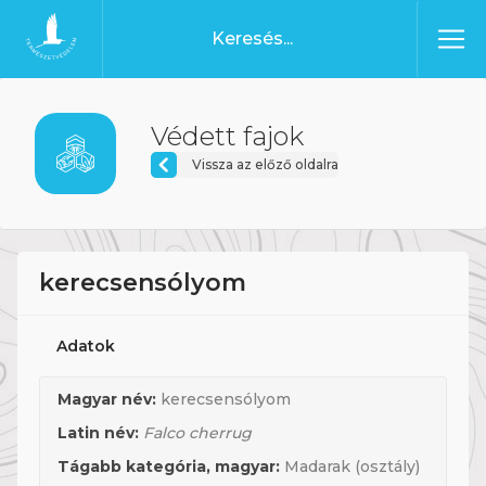
Ugrás a tartalomhoz
Főoldal
Védett fajok
Vissza az előző oldalra
kerecsensólyom
Adatok
Magyar név:
kerecsensólyom
Latin név:
Falco cherrug
Tágabb kategória, magyar:
Madarak (osztály)