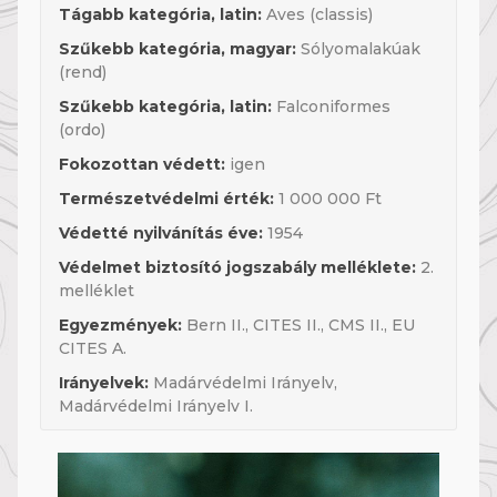
Tágabb kategória, latin:
Aves (classis)
Szűkebb kategória, magyar:
Sólyomalakúak
(rend)
Szűkebb kategória, latin:
Falconiformes
(ordo)
Fokozottan védett:
igen
Természetvédelmi érték:
1 000 000 Ft
Védetté nyilvánítás éve:
1954
Védelmet biztosító jogszabály melléklete:
2.
melléklet
Egyezmények:
Bern II., CITES II., CMS II., EU
CITES A.
Irányelvek:
Madárvédelmi Irányelv,
Madárvédelmi Irányelv I.