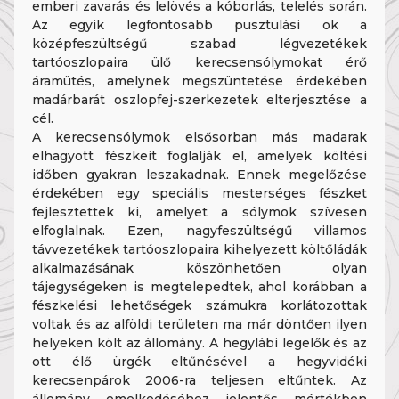
emberi zavarás és lelövés a kóborlás, telelés során.
Az egyik legfontosabb pusztulási ok a
középfeszültségű szabad légvezetékek
tartóoszlopaira ülő kerecsensólymokat érő
áramütés, amelynek megszüntetése érdekében
madárbarát oszlopfej-szerkezetek elterjesztése a
cél.
A kerecsensólymok elsősorban más madarak
elhagyott fészkeit foglalják el, amelyek költési
időben gyakran leszakadnak. Ennek megelőzése
érdekében egy speciális mesterséges fészket
fejlesztettek ki, amelyet a sólymok szívesen
elfoglalnak. Ezen, nagyfeszültségű villamos
távvezetékek tartóoszlopaira kihelyezett költőládák
alkalmazásának köszönhetően olyan
tájegységeken is megtelepedtek, ahol korábban a
fészkelési lehetőségek számukra korlátozottak
voltak és az alföldi területen ma már döntően ilyen
helyeken költ az állomány. A hegylábi legelők és az
ott élő ürgék eltűnésével a hegyvidéki
kerecsenpárok 2006-ra teljesen eltűntek. Az
állomány emelkedéséhez jelentős mértékben