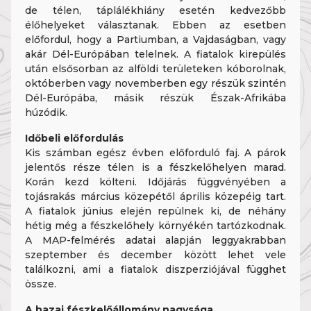
de télen, táplálékhiány esetén kedvezőbb
élőhelyeket választanak. Ebben az esetben
előfordul, hogy a Partiumban, a Vajdaságban, vagy
akár Dél-Európában telelnek. A fiatalok kirepülés
után elsősorban az alföldi területeken kóborolnak,
októberben vagy novemberben egy részük szintén
Dél-Európába, másik részük Észak-Afrikába
húzódik.
Időbeli előfordulás
Kis számban egész évben előforduló faj. A párok
jelentős része télen is a fészkelőhelyen marad.
Korán kezd költeni. Időjárás függvényében a
tojásrakás március közepétől április közepéig tart.
A fiatalok június elején repülnek ki, de néhány
hétig még a fészkelőhely környékén tartózkodnak.
A MAP-felmérés adatai alapján leggyakrabban
szeptember és december között lehet vele
találkozni, ami a fiatalok diszperziójával függhet
össze.
A hazai fészkelőállomány nagysága