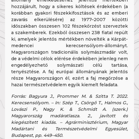
hozzájárult, hogy a sikeres költések érdekében (a
korábban gyakori fészekkifosztások és az emberi
zavarás elkerülésére) az 1977–2007 közötti
időszakban összesen 102 fészekőrzést szerveztek
a szakemberek. Ezekből összesen 238 fiatal repült
ki, amelyek jelentős mértékben növelték a Kárpát-
medencei kerecsensólyom-állományt.
Magyarországon tradicionális solymászmadár volt,
de a védelmi célok elérése érdekében jelenleg nem
engedélyezhető solymászati célú tartása,
tenyésztése. A faj európai állományának jelentős
része Magyarországon él, ezért a faj megőrzése a
hazai természetvédelem egyik kiemelt feladata.
Forrás: Bagyura J., Prommer M. & Szitta T. 2022.
Kerecsensólyom. – In: Szép T., Csörgő T., Halmos G.,
Lovászi P., Nagy K. & Schmidt A. (szerk.)
Magyarország madáratlasza. 2., javított és
kiegészített kiadás. – Agrárminisztérium, Magyar
Madártani és Természetvédelmi Egyesület,
Budapest, pp. 449–450.