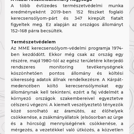
A több évtizedes természetvédelmi munka
eredményeként 2019-ben 152 fészket foglaló
kerecsensólyom-párt és 347 kirepült fiatalt
figyeltek meg. Ez alapján az országos állományt
152–168 párra becsülték.
Természetvédelem
Az MME kerecsensólyom-védelmi programja 1974-
ben kezdődött. Ekkor még csak az ország egy
részére, majd 1980-tól az egész területére kiterjedő
rendszeres monitoring tevékenységnek
köszönhetően pontos állomány és költési
sikeresség adatok állnak rendelkezésre. A Kárpát-
medencében költő kerecsensólymokat egy
állománynak kell tekinteni, ezért a faj védelmét a
környező országok szakembereivel egyeztetve
célszerű végezni. A kiemelt veszélyeztető tényezők
közé sorolható az áramütés, az élőhelyek
csökkenése, a zsákmányállatok (elsősorban az ürge
és a hörcsög) mennyiségének csökkenése, a
mérgezés, a vezetékkel való ütközés, a közvetlen