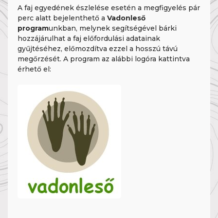
A faj egyedének észlelése esetén a megfigyelés pár
perc alatt bejelenthető a
Vadonleső
program
unkban, melynek segítségével bárki
hozzájárulhat a faj előfordulási adatainak
gyűjtéséhez, előmozdítva ezzel a hosszú távú
megőrzését. A program az alábbi logóra kattintva
érhető el: