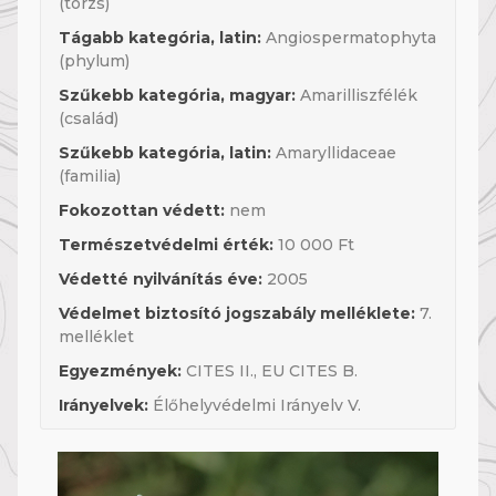
(törzs)
Tágabb kategória, latin:
Angiospermatophyta
(phylum)
Szűkebb kategória, magyar:
Amarilliszfélék
(család)
Szűkebb kategória, latin:
Amaryllidaceae
(familia)
Fokozottan védett:
nem
Természetvédelmi érték:
10 000 Ft
Védetté nyilvánítás éve:
2005
Védelmet biztosító jogszabály melléklete:
7.
melléklet
Egyezmények:
CITES II., EU CITES B.
Irányelvek:
Élőhelyvédelmi Irányelv V.