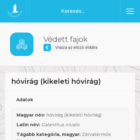
Ugrás a tartalomhoz
Főoldal
Védett fajok
Vissza az előző oldalra
hóvirág (kikeleti hóvirág)
Adatok
Magyar név:
hóvirág (kikeleti hóvirág)
Latin név:
Galanthus nivalis
Tágabb kategória, magyar:
Zárvatermők