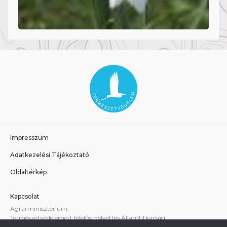
Impresszum
Adatkezelési Tájékoztató
Oldaltérkép
Kapcsolat
Agrárminisztérium,
Természetvédelemért felelős Helyettes Államtitkárság
E-mail:
tvhat@am.gov.hu