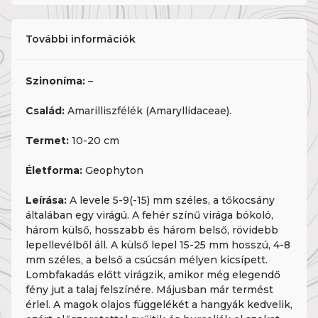
További információk
Szinoníma:
–
Család:
Amarilliszfélék (Amaryllidaceae).
Termet:
10-20 cm
Életforma:
Geophyton
Leírása:
A levele 5-9(-15) mm széles, a tőkocsány
általában egy virágú. A fehér színű virága bókoló,
három külső, hosszabb és három belső, rövidebb
lepellevélből áll. A külső lepel 15-25 mm hosszú, 4-8
mm széles, a belső a csúcsán mélyen kicsípett.
Lombfakadás előtt virágzik, amikor még elegendő
fény jut a talaj felszínére. Májusban már termést
érlel. A magok olajos függelékét a hangyák kedvelik,