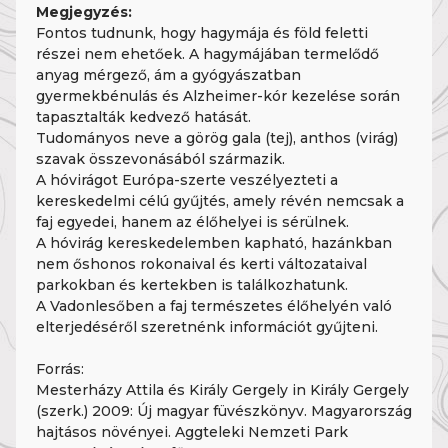
Megjegyzés:
Fontos tudnunk, hogy hagymája és föld feletti
részei nem ehetőek. A hagymájában termelődő
anyag mérgező, ám a gyógyászatban
gyermekbénulás és Alzheimer-kór kezelése során
tapasztalták kedvező hatását.
Tudományos neve a görög gala (tej), anthos (virág)
szavak összevonásából származik.
A hóvirágot Európa-szerte veszélyezteti a
kereskedelmi célú gyűjtés, amely révén nemcsak a
faj egyedei, hanem az élőhelyei is sérülnek.
A hóvirág kereskedelemben kapható, hazánkban
nem őshonos rokonaival és kerti változataival
parkokban és kertekben is találkozhatunk.
A Vadonlesőben a faj természetes élőhelyén való
elterjedéséről szeretnénk információt gyűjteni.
Forrás:
Mesterházy Attila és Király Gergely in Király Gergely
(szerk.) 2009: Új magyar füvészkönyv. Magyarország
hajtásos növényei. Aggteleki Nemzeti Park