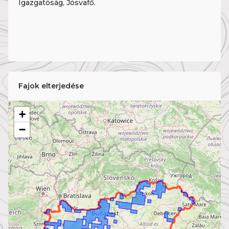
Igazgatóság, Jósvafő.
Fajok elterjedése
+
−