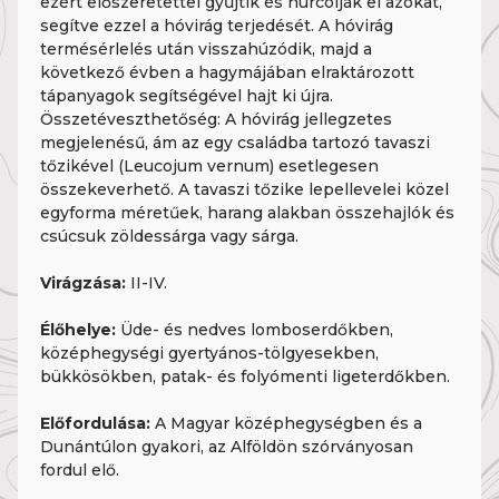
ezért előszeretettel gyűjtik és hurcolják el azokat,
segítve ezzel a hóvirág terjedését. A hóvirág
termésérlelés után visszahúzódik, majd a
következő évben a hagymájában elraktározott
tápanyagok segítségével hajt ki újra.
Összetéveszthetőség: A hóvirág jellegzetes
megjelenésű, ám az egy családba tartozó tavaszi
tőzikével (Leucojum vernum) esetlegesen
összekeverhető. A tavaszi tőzike lepellevelei közel
egyforma méretűek, harang alakban összehajlók és
csúcsuk zöldessárga vagy sárga.
Virágzása:
II-IV.
Élőhelye:
Üde- és nedves lomboserdőkben,
középhegységi gyertyános-tölgyesekben,
bükkösökben, patak- és folyómenti ligeterdőkben.
Előfordulása:
A Magyar középhegységben és a
Dunántúlon gyakori, az Alföldön szórványosan
fordul elő.