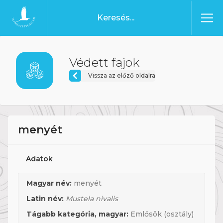
Ugrás a tartalomhoz
Főoldal
Védett fajok
Vissza az előző oldalra
menyét
Adatok
Magyar név:
menyét
Latin név:
Mustela nivalis
Tágabb kategória, magyar:
Emlősök (osztály)