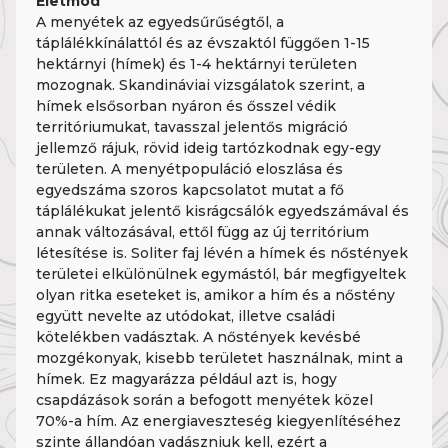
Életmód
A menyétek az egyedsűrűségtől, a
táplálékkínálattól és az évszaktól függően 1-15
hektárnyi (hímek) és 1-4 hektárnyi területen
mozognak. Skandináviai vizsgálatok szerint, a
hímek elsősorban nyáron és ősszel védik
territóriumukat, tavasszal jelentős migráció
jellemző rájuk, rövid ideig tartózkodnak egy-egy
területen. A menyétpopuláció eloszlása és
egyedszáma szoros kapcsolatot mutat a fő
táplálékukat jelentő kisrágcsálók egyedszámával és
annak változásával, ettől függ az új territórium
létesítése is. Soliter faj lévén a hímek és nőstények
területei elkülönülnek egymástól, bár megfigyeltek
olyan ritka eseteket is, amikor a hím és a nőstény
együtt nevelte az utódokat, illetve családi
kötelékben vadásztak. A nőstények kevésbé
mozgékonyak, kisebb területet használnak, mint a
hímek. Ez magyarázza például azt is, hogy
csapdázások során a befogott menyétek közel
70%-a hím. Az energiaveszteség kiegyenlítéséhez
szinte állandóan vadászniuk kell, ezért a