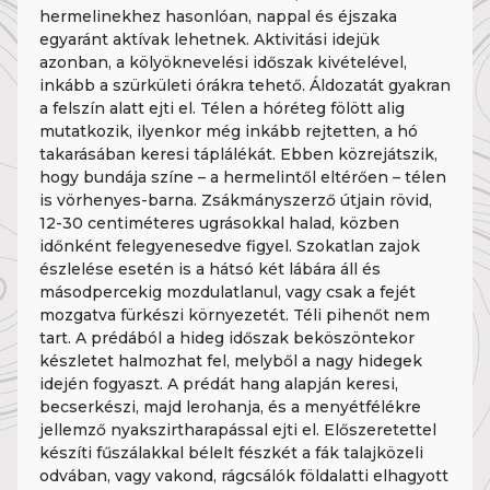
hermelinekhez hasonlóan, nappal és éjszaka
egyaránt aktívak lehetnek. Aktivitási idejük
azonban, a kölyöknevelési időszak kivételével,
inkább a szürkületi órákra tehető. Áldozatát gyakran
a felszín alatt ejti el. Télen a hóréteg fölött alig
mutatkozik, ilyenkor még inkább rejtetten, a hó
takarásában keresi táplálékát. Ebben közrejátszik,
hogy bundája színe – a hermelintől eltérően – télen
is vörhenyes-barna. Zsákmányszerző útjain rövid,
12-30 centiméteres ugrásokkal halad, közben
időnként felegyenesedve figyel. Szokatlan zajok
észlelése esetén is a hátsó két lábára áll és
másodpercekig mozdulatlanul, vagy csak a fejét
mozgatva fürkészi környezetét. Téli pihenőt nem
tart. A prédából a hideg időszak beköszöntekor
készletet halmozhat fel, melyből a nagy hidegek
idején fogyaszt. A prédát hang alapján keresi,
becserkészi, majd lerohanja, és a menyétfélékre
jellemző nyakszirtharapással ejti el. Előszeretettel
készíti fűszálakkal bélelt fészkét a fák talajközeli
odvában, vagy vakond, rágcsálók földalatti elhagyott