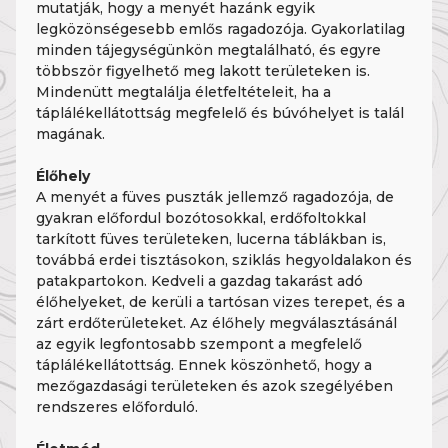
mutatják, hogy a menyét hazánk egyik
legközönségesebb emlős ragadozója. Gyakorlatilag
minden tájegységünkön megtalálható, és egyre
többször figyelhető meg lakott területeken is.
Mindenütt megtalálja életfeltételeit, ha a
táplálékellátottság megfelelő és búvóhelyet is talál
magának.
Élőhely
A menyét a füves puszták jellemző ragadozója, de
gyakran előfordul bozótosokkal, erdőfoltokkal
tarkított füves területeken, lucerna táblákban is,
továbbá erdei tisztásokon, sziklás hegyoldalakon és
patakpartokon. Kedveli a gazdag takarást adó
élőhelyeket, de kerüli a tartósan vizes terepet, és a
zárt erdőterületeket. Az élőhely megválasztásánál
az egyik legfontosabb szempont a megfelelő
táplálékellátottság. Ennek köszönhető, hogy a
mezőgazdasági területeken és azok szegélyében
rendszeres előforduló.