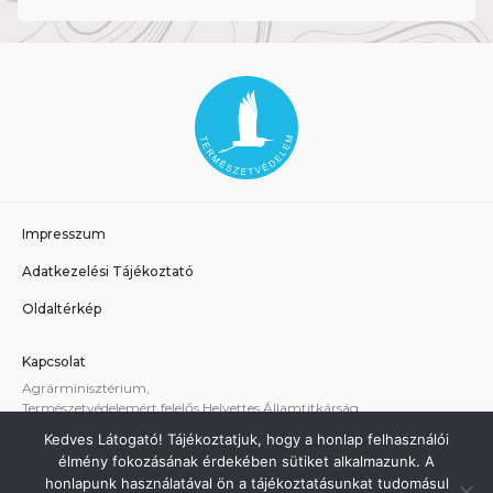
Impresszum
Adatkezelési Tájékoztató
Oldaltérkép
Kapcsolat
Agrárminisztérium,
Természetvédelemért felelős Helyettes Államtitkárság
E-mail:
tvhat@am.gov.hu
Kedves Látogató! Tájékoztatjuk, hogy a honlap felhasználói
A weboldallal kapcsolatos technikai támogatás:
élmény fokozásának érdekében sütiket alkalmazunk. A
termeszetvedelem@am.gov.hu
honlapunk használatával ön a tájékoztatásunkat tudomásul