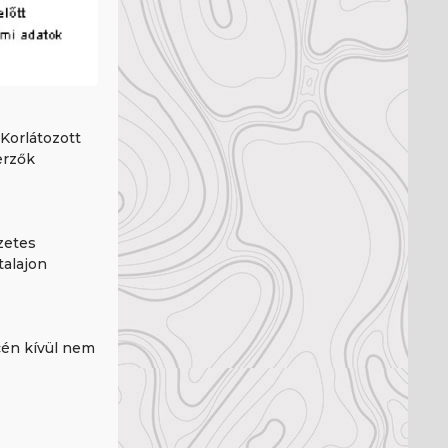
 Korlátozott
erzők
zetes
talajon
cén kívül nem