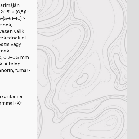
karimáján
(–5) × (0,5)1–
–)5–6(–10) ×
sznek,
vesen válik
ezkednek el,
pszis vagy
tnek,
k, 0,2–0,5 mm
. A telep
norin, fumár-
 azonban a
lommal (K+