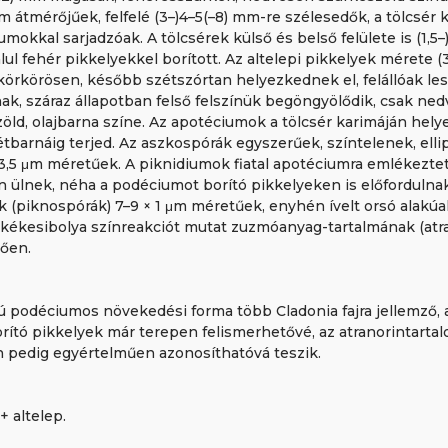
 átmérőjűek, felfelé (3–)4–5(–8) mm-re szélesedők, a tölcsér 
kkal sarjadzóak. A tölcsérek külső és belső felülete is (1,5–)2
 alul fehér pikkelyekkel borított. Az altelepi pikkelyek mérete (3
körkörösen, később szétszórtan helyezkednek el, felállóak le
nak, száraz állapotban felső felszínük begöngyölődik, csak ned
jzöld, olajbarna színe. Az apotéciumok a tölcsér karimáján hely
étbarnáig terjed. Az aszkospórák egyszerűek, színtelenek, elli
× 3,5 μm méretűek. A piknidiumok fiatal apotéciumra emlékezte
én ülnek, néha a podéciumot borító pikkelyeken is előfordulna
 (piknospórák) 7–9 × 1 μm méretűek, enyhén ívelt orsó alakúak
 kékesibolya színreakciót mutat zuzmóanyag-tartalmának (atra
lően.
akú podéciumos növekedési forma több Cladonia fajra jellemző,
borító pikkelyek már terepen felismerhetővé, az atranorintarta
n pedig egyértelműen azonosíthatóvá teszik.
+ altelep.