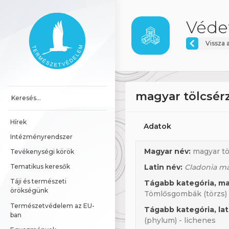
Ugrás a tartalomhoz
Főoldal
Védet
Vissza 
magyar tölcsé
Hírek
Adatok
Intézményrendszer
Magyar név:
magyar t
Tevékenységi körök
Latin név:
Cladonia ma
Tematikus keresők
Táji és természeti 
Tágabb kategória, ma
örökségünk
Tömlősgombák (törzs)
Természetvédelem az EU-
Tágabb kategória, lat
ban
(phylum) - lichenes