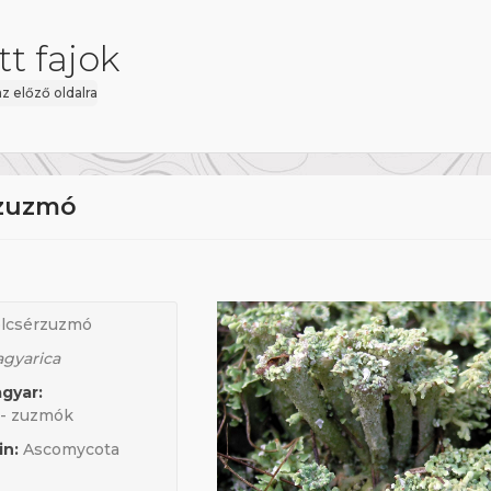
t fajok
az előző oldalra
rzuzmó
ölcsérzuzmó
gyarica
gyar:
 - zuzmók
in:
Ascomycota