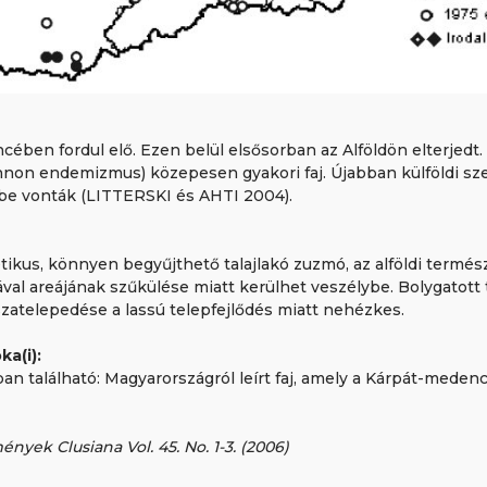
ében fordul elő. Ezen belül elsősorban az Alföldön elterjedt.
annon endemizmus) közepesen gyakori faj. Újabban külföldi sz
be vonták (LITTERSKI és AHTI 2004).
tikus, könnyen begyűjthető talajlakó zuzmó, az alföldi termés
val areájának szűkülése miatt kerülhet veszélybe. Bolygatott 
szatelepedése a lassú telepfejlődés miatt nehézkes.
a(i):
an található: Magyarországról leírt faj, amely a Kárpát-meden
nyek Clusiana Vol. 45. No. 1-3. (2006)