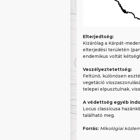
Elterjedtség:
Kizárólag a Kárpát-medenc
elterjedési területén (p
endemikus voltát kétség
Veszélyeztetettség:
Feltűnő, különösen eszté
vegetáció visszaszorulásá
telepei elpusztulnak, vis
A védettség egyéb indok
Locus classicusa hazánkb
található meg.
Forrás:
Mikológiai közlemé