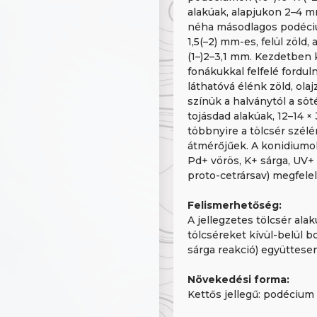
alakúak, alapjukon 2–4 mm
néha másodlagos podéciumo
1,5(–2) mm-es, felül zöld,
(1–)2–3,1 mm. Kezdetben 
fonákukkal felfelé fordul
láthatóvá élénk zöld, ola
színük a halványtól a söt
tojásdad alakúak, 12–14 
többnyire a tölcsér szél
átmérőjűek. A konidiumok
Pd+ vörös, K+ sárga, UV+
proto-cetrársav) megfele
Felismerhetőség:
A jellegzetes tölcsér al
tölcséreket kívül-belül 
sárga reakció) együttese
Növekedési forma:
Kettős jellegű: podécium 