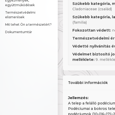
Egyezmények, 
Szűkebb kategória, m
együttműködések
Cladoniaceae (család)
Természetvédelmi 
Szűkebb kategória, la
elismerések
(familia)
Mit tehet Ön a természetért?
Fokozottan védett:
n
Dokumentumtár
Természetvédelmi ér
Védetté nyilvánítás é
Védelmet biztosító j
melléklete:
9. mellékl
További információk
Jellemzés:
A telep a felálló podéciu
Podéciumai a bokros tel
podéciumok (10–)16–17(–