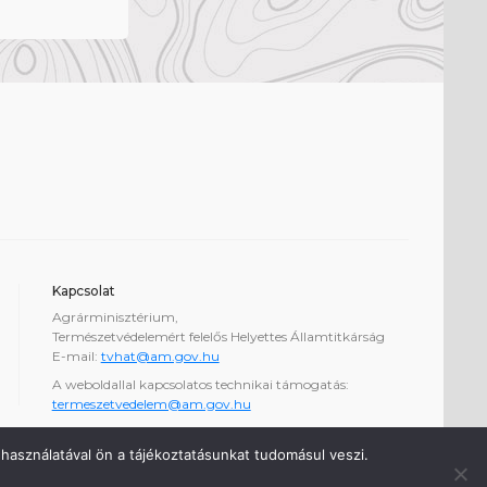
Kapcsolat
Agrárminisztérium,
Természetvédelemért felelős Helyettes Államtitkárság
E-mail:
tvhat@am.gov.hu
A weboldallal kapcsolatos technikai támogatás:
termeszetvedelem@am.gov.hu
használatával ön a tájékoztatásunkat tudomásul veszi.