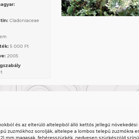
agyar:
tin:
Cladoniaceae
em
ték:
5 000 Ft
ve:
2005
ogszabály
et
mokból és az elterülő altelepből álló kettős jellegű növekedési
epű zuzmókhoz sorolják, altelepe a lombos telepű zuzmókra e
22) mm magasak, fehéresszürkék, nedvesen szürkészöld színűe