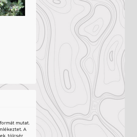
 formát mutat.
mlékeztet. A
k, tölcsér