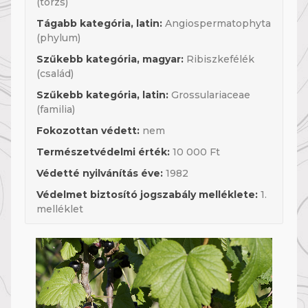
(törzs)
Tágabb kategória, latin:
Angiospermatophyta
(phylum)
Szűkebb kategória, magyar:
Ribiszkefélék
(család)
Szűkebb kategória, latin:
Grossulariaceae
(familia)
Fokozottan védett:
nem
Természetvédelmi érték:
10 000 Ft
Védetté nyilvánítás éve:
1982
Védelmet biztosító jogszabály melléklete:
1.
melléklet