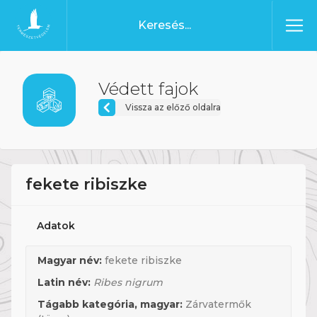
Ugrás a tartalomhoz
Főoldal
Védett fajok
Vissza az előző oldalra
fekete ribiszke
Adatok
Magyar név:
fekete ribiszke
Latin név:
Ribes nigrum
Tágabb kategória, magyar:
Zárvatermők