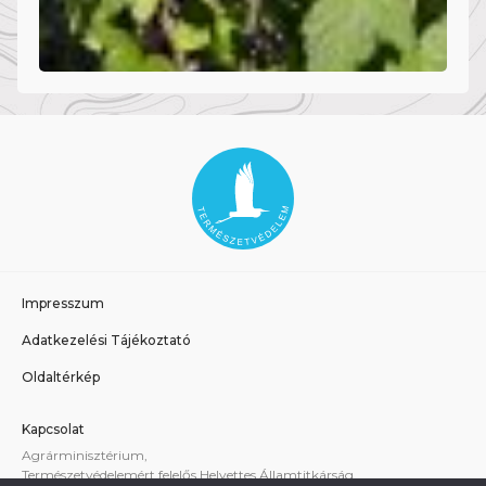
Impresszum
Adatkezelési Tájékoztató
Oldaltérkép
Kapcsolat
Agrárminisztérium,
Természetvédelemért felelős Helyettes Államtitkárság