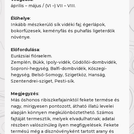
április – május / (VI –) VII – VIII.
Élőhelye
:
Inkább mészkerülő sík vidéki faj; égerlápok,
bokorfüzesek, keményfás és puhafás ligeterdők
növénye.
Előfordulása
:
Eurázsiai flóraelem.
Zemplén, Bükk, Ipoly-vidék, Gödöllői-dombvidék,
Soproni-hegység, Balfi-dombvidék, Kőszegi-
hegység, Belső-Somogy, Szigetköz, Hanság,
Szentendrei-sziget, Pesti-sík.
Megjegyzés
:
Más őshonos ribiszkefajainktól fekete termése és
nagy, mirigyesen pontozott, átható illatú levelei
alapján könnyen megkülönböztethető. Számos
fajtáját termesztik, melyek elvadulhatnak; adatai
részben valószínűleg ilyen megfigyelések. Fekete
termésű még a dísznövényként tartott arany és