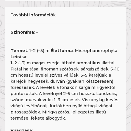
További információk
Szinoníma
: –
Termet
: 1–2 (–3) m
Életforma
: Microphanerophyta
Leírása
:
1–2 (–3) m magas cserje, átható aromatikus illattal.
Fiatal hajtásai finoman szőrösek, sárgászöldek. 5–10
cm hosszú levelei szíves vállúak, 3–5 karéjúak; a
karéjok hegyesek, durván (gyakran kétszeresen)
fűrészesek. A levelek a fonákon sárga mirigyektől
pontozottak. A levélnyél 2–5 cm hosszú. Lándzsás,
szőrös murvalevelei 1–3 cm-esek. Viszonylag kevés
virágú levélhónalji fürtökben nyíló öttagú virágai
pirosaszöldek. Mirigyszőrös, jellegzetes illatú
termései fekete álbogyók.
Virágzása
: