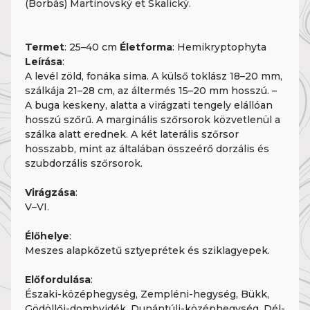
(Borbás) Martinovský et Skalický.
Termet
: 25–40 cm
Életforma
: Hemikryptophyta
Leírása
:
A levél zöld, fonáka sima. A külső toklász 18–20 mm,
szálkája 21–28 cm, az áltermés 15–20 mm hosszú. –
A buga keskeny, alatta a virágzati tengely elállóan
hosszú szőrű. A marginális szőrsorok közvetlenül a
szálka alatt erednek. A két laterális szőrsor
hosszabb, mint az általában összeérő dorzális és
szubdorzális szőrsorok.
Virágzása
:
V–VI.
Élőhelye
:
Meszes alapkőzetű sztyeprétek és sziklagyepek.
Előfordulása
:
Északi-középhegység, Zempléni-hegység, Bükk,
Gödöllői-dombvidék, Dunántúli-középhegység, Dél-