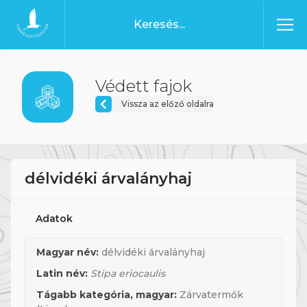
Ugrás a tartalomhoz
Főoldal
Védett fajok
Vissza az előző oldalra
délvidéki árvalányhaj
Adatok
Magyar név:
délvidéki árvalányhaj
Latin név:
Stipa eriocaulis
Tágabb kategória, magyar:
Zárvatermők