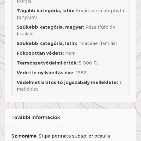
(törzs)
Tágabb kategória, latin:
Angiospermatophyta
(phylum)
Szűkebb kategória, magyar:
Pázsitfűfélék
(család)
Szűkebb kategória, latin:
Poaceae (familia)
Fokozottan védett:
nem
Természetvédelmi érték:
5 000 Ft
Védetté nyilvánítás éve:
1982
Védelmet biztosító jogszabály melléklete:
1.
melléklet
További információk
Szinoníma
: Stipa pennata subsp. eriocaulis