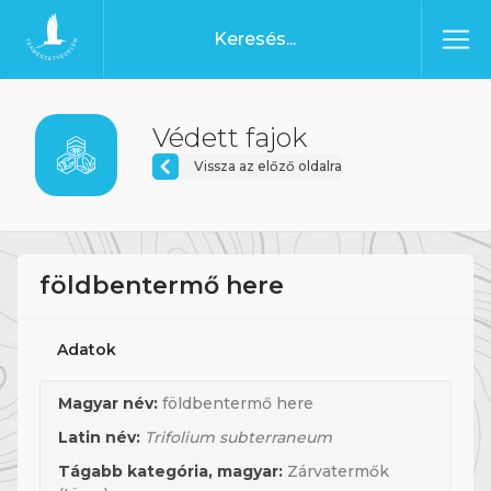
Ugrás a tartalomhoz
Főoldal
Védett fajok
Vissza az előző oldalra
földbentermő here
Adatok
Magyar név:
földbentermő here
Latin név:
Trifolium subterraneum
Tágabb kategória, magyar:
Zárvatermők