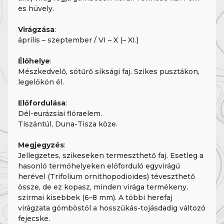
es hüvely.
Virágzása
:
április – szeptember / VI – X (– XI.)
Élőhelye
:
Mészkedvelő, sótűrő síksági faj. Szikes pusztákon,
legelőkön él.
Előfordulása
:
Dél-eurázsiai flóraelem.
Tiszántúl, Duna-Tisza köze.
Megjegyzés
:
Jellegzetes, szikeseken termeszthető faj. Esetleg a
hasonló termőhelyeken előforduló egyvirágú
herével (Trifolium ornithopodioides) téveszthető
össze, de ez kopasz, minden virága termékeny,
szirmai kisebbek (6–8 mm). A többi herefaj
virágzata gömböstől a hosszúkás-tojásdadig változó
fejecske.