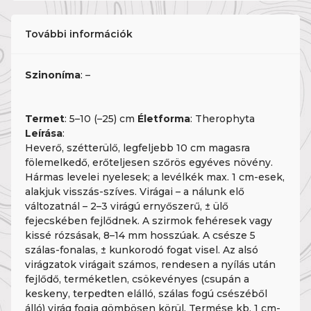
További információk
Szinoníma
: –
Termet
: 5–10 (–25) cm
Életforma
: Therophyta
Leírása
:
Heverő, szétterülő, legfeljebb 10 cm magasra
fölemelkedő, erőteljesen szőrös egyéves növény.
Hármas levelei nyelesek; a levélkék max. 1 cm-esek,
alakjuk visszás-szíves. Virágai – a nálunk elő
változatnál – 2–3 virágú ernyőszerű, ± ülő
fejecskében fejlődnek. A szirmok fehéresek vagy
kissé rózsásak, 8–14 mm hosszúak. A csésze 5
szálas-fonalas, ± kunkorodó fogat visel. Az alsó
virágzatok virágait számos, rendesen a nyílás után
fejlődő, terméketlen, csökevényes (csupán a
keskeny, terpedten elálló, szálas fogú csészéből
álló) virág fogja gömbösen körül. Termése kb. 1 cm-