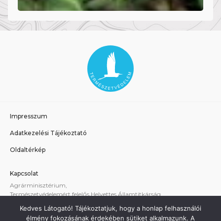
Impresszum
Adatkezelési Tájékoztató
Oldaltérkép
Kapcsolat
Agrárminisztérium,
Természetvédelemért felelős Helyettes Államtitkárság
E-mail:
tvhat@am.gov.hu
Kedves Látogató! Tájékoztatjuk, hogy a honlap felhasználói
A weboldallal kapcsolatos technikai támogatás:
élmény fokozásának érdekében sütiket alkalmazunk. A