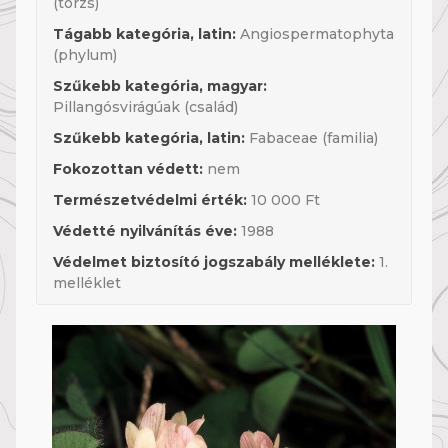
(törzs)
Tágabb kategória, latin:
Angiospermatophyta
(phylum)
Szűkebb kategória, magyar:
Pillangósvirágúak (család)
Szűkebb kategória, latin:
Fabaceae (familia)
Fokozottan védett:
nem
Természetvédelmi érték:
10 000 Ft
Védetté nyilvánítás éve:
1988
Védelmet biztosító jogszabály melléklete:
1.
melléklet