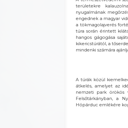
területekre kalauzo
nyugalmának megőrzése
engednek a magyar vidé
a tökmagolajverés forté
túra során érintett kilá
hangos gágogása saját
kikericstúrától, a tőserd
mindenki számára ajánljá
A túrák közül kiemelk
átkelés, amelyet az i
nemzeti park örökös v
Felsőtárkányban, a N
Hópárduc emlékére kopja