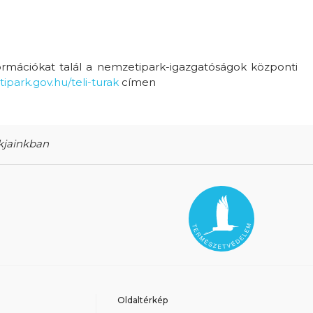
formációkat talál a nemzetipark-igazgatóságok központi
park.gov.hu/teli-turak
címen
rkjainkban
Oldaltérkép