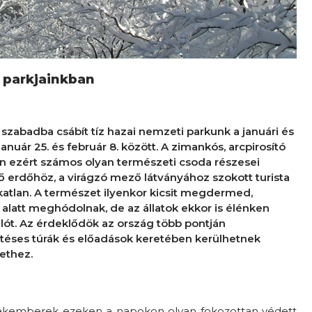
i parkjainkban
 szabadba csábít tíz hazai nemzeti parkunk a januári és
anuár 25. és február 8. között. A zimankós, arcpirosító
en ezért számos olyan természeti csoda részesei
lő erdőhöz, a virágzó mező látványához szokott turista
atlan. A természet ilyenkor kicsit megdermed,
ya alatt meghódolnak, de az állatok ekkor is élénken
alót. Az érdeklődök az ország több pontján
éses túrák és előadások keretében kerülhetnek
ethez.
akemberek ezeken a napokon olyan fokozottan védett