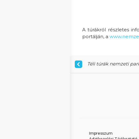
A túrákról részletes in
portálján, a
www.nemzeti
Téli túrák nemzeti pa
Impresszum
Adatkezelési Tájékoztató