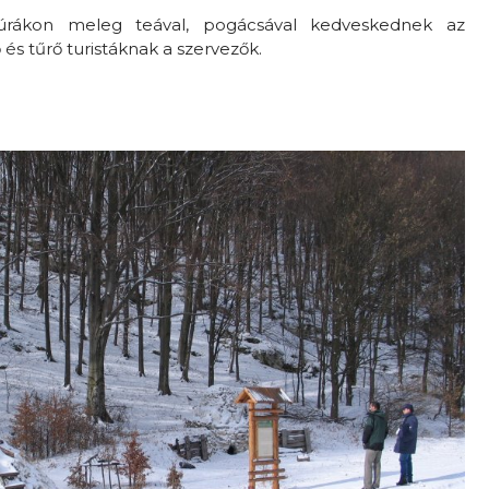
úrákon meleg teával, pogácsával kedveskednek az
 és tűrő turistáknak a szervezők.