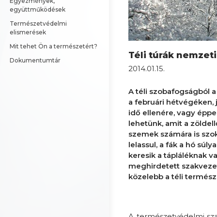
Egyezmények, 
együttműködések
Természetvédelmi 
elismerések
Mit tehet Ön a természetért?
Téli túrák nemzet
Dokumentumtár
2014.01.15.
A téli szobafogságból a
a februári hétvégéken, j
idő ellenére, vagy épp
lehetünk, amit a zöldel
szemek számára is szok
lelassul, a fák a hó súl
keresik a tápláléknak v
meghirdetett szakvezet
közelebb a téli termész
A természetvédelmi sz