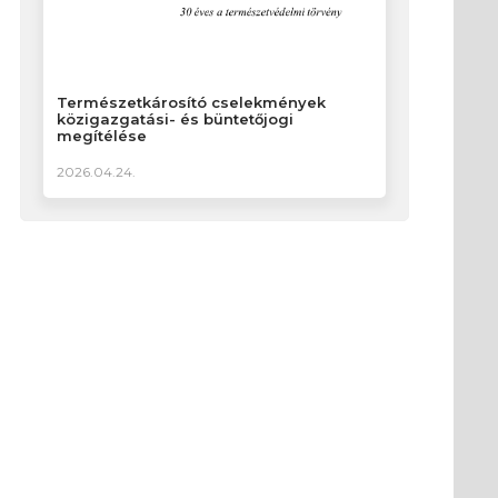
Természetkárosító cselekmények
közigazgatási- és büntetőjogi
megítélése
2026.04.24.