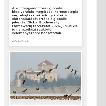
A kunming–montreali globális
biodiverzitás-megőrzési keretstratégia
végrehajtásának eddigi kollektív
előrehaladását értékelő globális
jelentés (Global Biodiversity
Framework) tervezetét 2026. június 29-
ig nemzetközi szakértői
véleményezésre bocsátották.
2026.06.03.