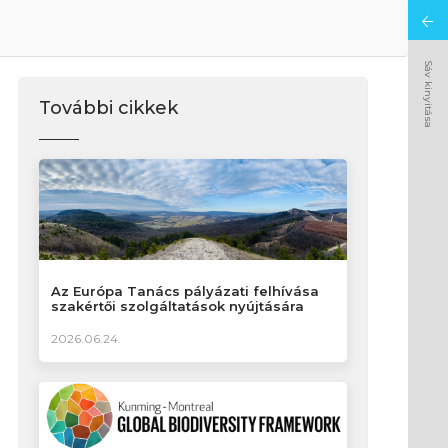
Sáv kinyitása
További cikkek
Az Európa Tanács pályázati felhívása
szakértői szolgáltatások nyújtására
2026.06.24.