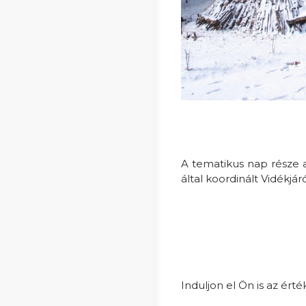
A tematikus nap része 
által koordinált Vidékj
Induljon el Ön is az é