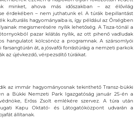
lnak minket, ahova más időszakban – az élővilág
 érdekében – nem juthatunk el. A túrák bepillantást
k kulturális hagyományaiba is, így például az Őrségben
lyainak megismerésére nyílik lehetőség. A Tisza-tónál a
tótornyokból pazar kilátás nyílik, az ott pihenő vadludak
os hangulatot kölcsönöz a programnak. A szársomlyói
ei farsangtúrán át, a jósvafői forrástúráig a nemzeti parkok
k az újévkezdő, vérpezsdítő túráikat.
edik az immár hagyományosnak tekinthető Transz-bükki
dén a Bükki Nemzeti Park Igazgatóság január 25-én a
édnöke, Erőss Zsolt emlékére szervez. A túra után
yugati Kapu Oktató- és Látogatóközpont udvarán a
fát állítanak.