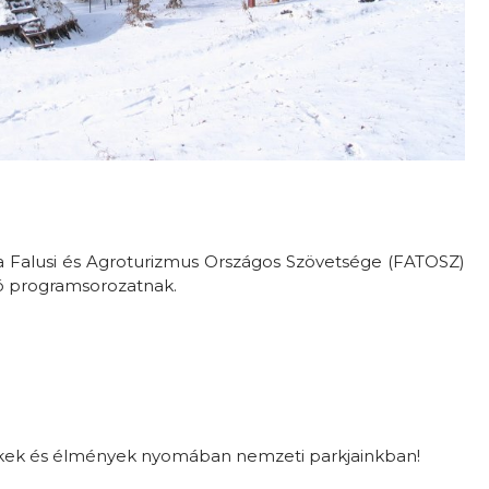
a Falusi és Agroturizmus Országos Szövetsége (FATOSZ)
áró programsorozatnak.
rtékek és élmények nyomában nemzeti parkjainkban!