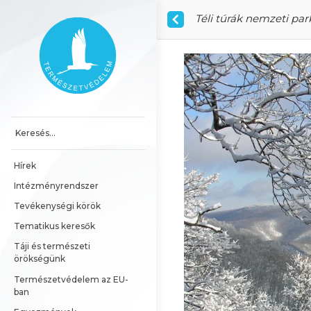
Ugrás a tartalomhoz
Téli túrák nemzeti pa
Főoldal
Hírek
Intézményrendszer
Tevékenységi körök
Tematikus keresők
Táji és természeti 
örökségünk
Természetvédelem az EU-
ban