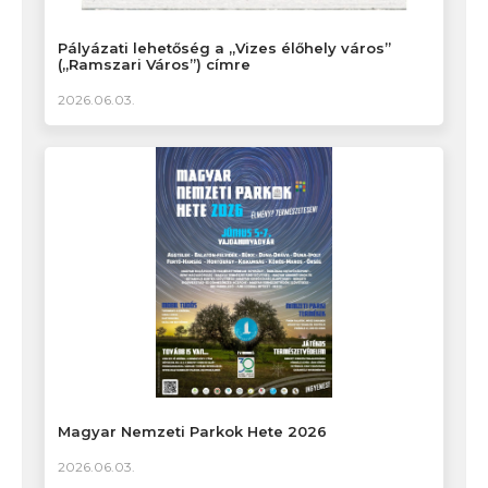
Pályázati lehetőség a „Vizes élőhely város”
(„Ramszari Város”) címre
2026.06.03.
Magyar Nemzeti Parkok Hete 2026
2026.06.03.