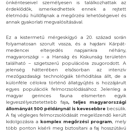
önkénteseivel személyesen is találkozhattak az
érdeklődők, ismerkedhettek ennek a rejtett
életmódú hüllőfajnak a megőrzési lehetőségeivel és
annak gyakorlati megvalósításával.
Ez a kistermetű mérgeskígyó a 20. század során
folyamatosan szorult vissza, és a hajdani Kárpát-
medencei elterjedés napjainkra néhány,
magyarországi – a Hanság és Kiskunság területén
található – szigetszerű populációra zsugorodott. A
jelenség hátterében elsősorban az intenzív
mezőgazdasági technológiák térhódítása állt, de a
különféle célokra történő állatgyűjtés is hozzájárult
egyes populációk felmorzsolódásához. Jelenleg a
magyar gerinces fauna elismerten egyik
legveszélyeztetettebb faja
, teljes magyarországi
állományát 500 példánynál is kevesebbre
becsülik.
A faj végleges felmorzsolódását megelőzendő került
kidolgozásra a
komplex megőrzési program
, mely
több ponton kísérli meg biztosítani a faj hosszútávú