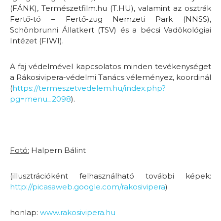
(FÁNK), Természetfilm.hu (T.HU), valamint az osztrák
Fertő-tó – Fertő-zug Nemzeti Park (NNSS),
Schönbrunni Állatkert (TSV) és a bécsi Vadökológiai
Intézet (FIWI).
A faj védelmével kapcsolatos minden tevékenységet
a Rákosivipera-védelmi Tanács véleményez, koordinál
(
https://termeszetvedelem.hu/index.php?
pg=menu_2098
).
Fotó:
Halpern Bálint
(illusztrációként felhasználható további képek:
http://picasaweb.google.com/rakosivipera
)
honlap:
www.rakosivipera.hu