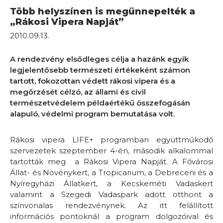
Több helyszínen is megünnepelték a
„Rákosi Vipera Napját”
2010.09.13.
A rendezvény elsődleges célja a hazánk egyik
legjelentősebb természeti értékeként számon
tartott, fokozottan védett rákosi vipera és a
megőrzését célzó, az állami és civil
természetvédelem példaértékű összefogásán
alapuló, védelmi program bemutatása volt.
Rákosi vipera LIFE+ programban együttműködő
szervezetek szeptember 4-én, második alkalommal
tartották meg
a Rákosi Vipera Napját. A Fővárosi
Állat- és Növénykert, a Tropicarium, a Debreceni és a
Nyíregyházi Állatkert, a Kecskeméti Vadaskert
valamint a Szegedi Vadaspark adott otthont a
színvonalas rendezvénynek. Az itt felállított
információs pontoknál a program dolgozóival és