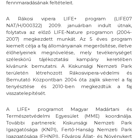
fennmaradásának feltételeit.
A Rákosi vipera LIFE+ program (LIFE07
NAT/H/000322) 2009. januárban indult útnak,
folytatva az előző LIFE-Nature programon (2004-
2007) megkezdett munkát. Az 5 éves program
kiemelt célja a faj állományainak megerősítése, illetve
élőhelyeinek megnövelése, mely tevékenységet
széleskörű tájékoztatási kampány keretében
kívánunk bemutatni. A Kiskunsági Nemzeti Park
területén létrehozott Rákosivipera-védelmi és
Bemutató Központban 2004 óta zajlik sikerrel a faj
tenyésztése és 2010-ben megkezdtük a faj
visszatelepítését.
A LIFE+ programot Magyar Madártani és
Természetvédelmi Egyesület (MME) koordinálja.
További partnerek: Kiskunsági Nemzeti Park
Igazgatósága (KNPI), Fertő-Hanság Nemzeti Park
Igazgatósága (FHNPI), Fővárosi Állat- és Növénykert