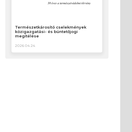
Természetkárosító cselekmények
közigazgatási- és büntetőjogi
megítélése
2026.04.24.