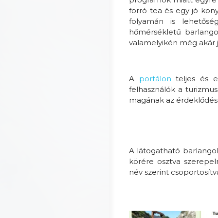
forró tea és egy jó kö
folyamán is lehetősé
hőmérsékletű barlango
valamelyikén még akár j
A
portálon
teljes és e
felhasználók a turizmus
magának az érdeklődésé
A látogatható barlangok 
körére osztva szerepel
név szerint csoportosítv