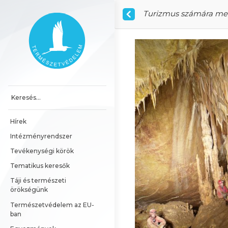
Ugrás a tartalomhoz
Turizmus számára megn
Főoldal
Hírek
Intézményrendszer
Tevékenységi körök
Tematikus keresők
Táji és természeti 
örökségünk
Természetvédelem az EU-
ban