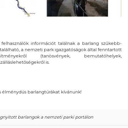
 felhasználók információt találnak a barlang szűkebb-
lálható, a nemzeti park igazgatóságok által fenntartott
esítményekről (tanösvények, bemutatóhelyek,
álláslehetőségekről is.
 élménydús barlangtúrákat kívánunk!
yitott barlangok a nemzeti parki portálon