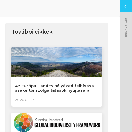
Sáv kinyitása
További cikkek
Az Európa Tanács pályázati felhívása
szakértői szolgáltatások nyújtására
2026.06.24.