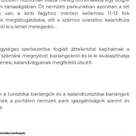
nyv társaságában. Öt nemzeti parkunkban azonban a tél
g van a kinti fagyhoz mérten kellemes 11-13 fok
k meglátogatására, sőt a számos overallos kalandtúra
ól ki is lehet melegedni…
gységes szerkezetbe foglalt áttekintést kaphatnak a
 számára megnyitott barlangokról és ki-ki kiválaszthatja
nek, kalandvágyának megfelelő úticélt.
a turisztikai barlangok és a kalandturisztikai barlangok
nek a portálon nemzeti park igazgatóságok szerint és
a.