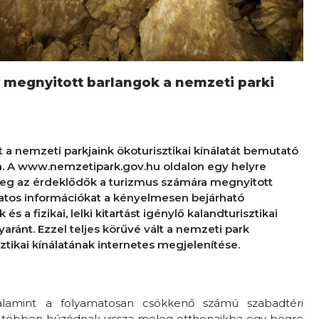
megnyitott barlangok a nemzeti parki
 a nemzeti parkjaink ökoturisztikai kínálatát bemutató
ma. A www.nemzetipark.gov.hu oldalon egy helyre
meg az érdeklődők a turizmus számára megnyitott
latos információkat a kényelmesen bejárható
s a fizikai, lelki kitartást igénylő kalandturisztikai
ránt. Ezzel teljes körűvé vált a nemzeti park
tikai kínálatának internetes megjelenítése.
valamint a folyamatosan csökkenő számú szabadtéri
 többen húzódnak vissza meleg otthonaikba egy bögre