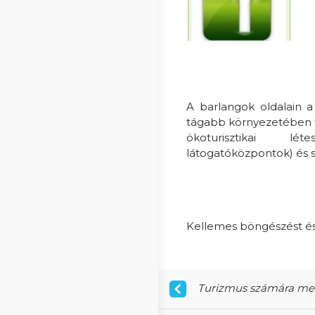
A barlangok oldalain a
tágabb környezetében ta
ökoturisztikai lét
látogatóközpontok) és sz
Kellemes böngészést és
Turizmus számára megn