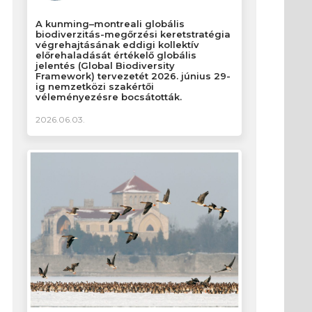
A kunming–montreali globális
biodiverzitás-megőrzési keretstratégia
végrehajtásának eddigi kollektív
előrehaladását értékelő globális
jelentés (Global Biodiversity
Framework) tervezetét 2026. június 29-
ig nemzetközi szakértői
véleményezésre bocsátották.
2026.06.03.