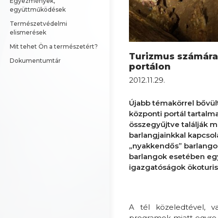
Egyezmények, 
együttműködések
Természetvédelmi 
elismerések
Mit tehet Ön a természetért?
Turizmus számára 
Dokumentumtár
portálon
2012.11.29.
Újabb témakörrel bővült
központi portál tartal
összegyűjtve találják 
barlangjainkkal kapcso
„nyakkendős” barlangok é
barlangok esetében egya
igazgatóságok ökoturisz
A tél közeledtével, 
programok miatt egyre