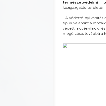
természetvédelmi te
közigazgatási területén 
A védetté nyilvánítás cé
típus, valamint a mozai
védett növényfajok és
megőrzése, továbbá a t