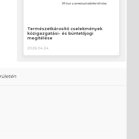
Természetkárosító cselekmények
közigazgatási- és büntetőjogi
megítélése
2026.04.24.
rületén