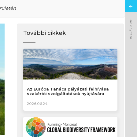
rületén
Sáv kinyitása
További cikkek
Az Európa Tanács pályázati felhívása
szakértői szolgáltatások nyújtására
2026.06.24.