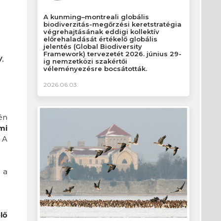
A kunming–montreali globális
biodiverzitás-megőrzési keretstratégia
végrehajtásának eddigi kollektív
előrehaladását értékelő globális
jelentés (Global Biodiversity
Framework) tervezetét 2026. június 29-
.
ig nemzetközi szakértői
véleményezésre bocsátották.
2026.06.03.
én
mi
 A
 a
lő