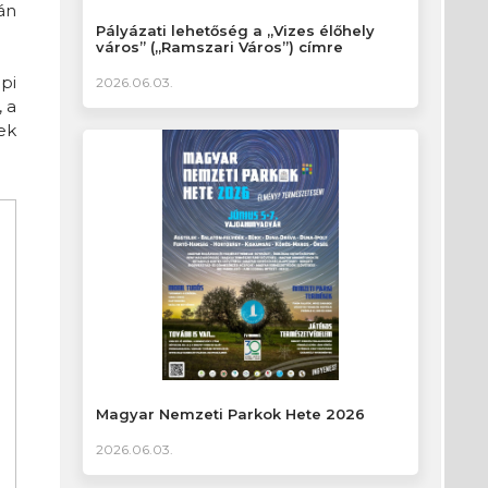
án
Pályázati lehetőség a „Vizes élőhely
város” („Ramszari Város”) címre
pi
2026.06.03.
 a
ek
Magyar Nemzeti Parkok Hete 2026
2026.06.03.