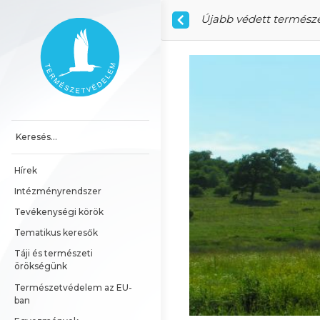
Ugrás a tartalomhoz
Újabb védett természe
Főoldal
Hírek
Intézményrendszer
Tevékenységi körök
Tematikus keresők
Táji és természeti 
örökségünk
Természetvédelem az EU-
ban