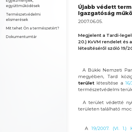
Egyezmények, 
együttműködések
Újabb védett term
Igazgatóság műkö
Természetvédelmi 
elismerések
2007.06.05.
Mit tehet Ön a természetért?
Megjelent a Tardi-legel
Dokumentumtár
20.) KvVM rendelet és 
létesítéséről szóló 19/20
A Bükki Nemzeti Park
megyében, Tard közig
terület
létesítése a
16/
természetvédelmi terüle
A terület védetté nyil
területen található moc
A
19/2007. (VI. 1.)