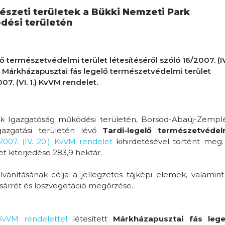
észeti területek a Bükki Nemzeti Park
dési területén
ő természetvédelmi terület létesítéséről szóló 16/2007. (IV
a Márkházapusztai fás legelő természetvédelmi terület
07. (VI. 1.) KvVM rendelet.
 Igazgatóság működési területén, Borsod-Abaúj-Zempl
azgatási területén lévő
Tardi-legelő természetvédel
2007. (IV. 20.) KvVM rendelet
kihirdetésével történt meg.
t kiterjedése 283,9 hektár.
vánításának célja a jellegzetes tájképi elemek, valamint
sárrét és löszvegetáció megőrzése.
 KvVM rendelettel
létesített
Márkházapusztai fás lege