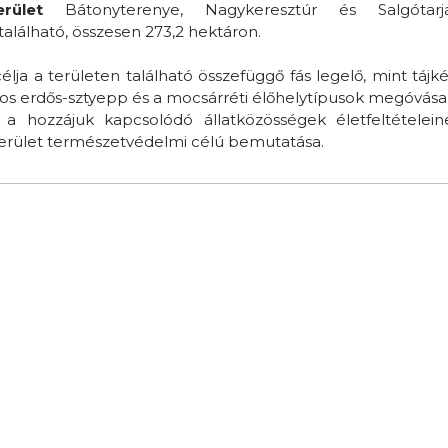
rület
Bátonyterenye, Nagykeresztúr és Salgótarj
található, összesen 273,2 hektáron.
lja a területen található összefüggő fás legelő, mint tájké
kos erdős-sztyepp és a mocsárréti élőhelytípusok megóvása,
 a hozzájuk kapcsolódó állatközösségek életfeltételein
erület természetvédelmi célú bemutatása.