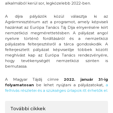
alkalmából kerül sor, legközelebb 2022-ben.
A díjra pályázók közül választja ki az
Agrárminisztérium azt a programot, amely képviseli
hazánkat az Európa Tanács Táj Díja elnyerésére kiírt
nemzetközi megmérettetésben. A pályázat angol
nyelvre történő fordításáról és a nemzetközi
pályázatra felterjesztésről a tárca gondoskodik. A
felterjesztett pályázat képviselője többek között
meghívást kap az Európa Tanács rendezvényére,
hogy tevékenységét nemzetközi szinten is
bemutassa.
A Magyar Tájdíj címre
2022. január 31-ig
folyamatosan
be lehet nyújtani a pályázatokat,
a
felhívás részletei és a szükséges űrlapok itt érhetők el.
További cikkek