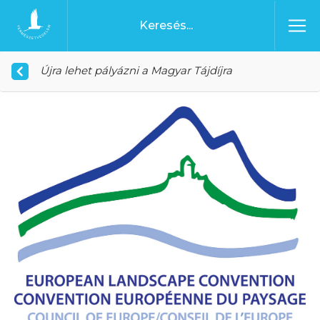
Ugrás a tartalomhoz
Főoldal
Újra lehet pályázni a Magyar Tájdíjra