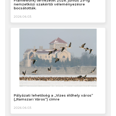
Framework) tervezetét 2026. június 29-ig
nemzetközi szakértői véleményezésre
bocsátották.
2026.06.03.
Pályázati lehetőség a „Vizes élőhely város”
(„Ramszari Város”) címre
2026.06.03.