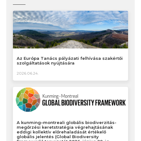
Az Európa Tanács pályázati felhívása szakértői
szolgáltatások nyújtására
2026.06.24.
A kunming–montreali globális biodiverzitás-
megőrzési keretstratégia végrehajtásának
eddigi kollektív előrehaladását értékelő
globális jelentés (Global Biodiversity