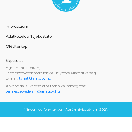
Impresszum
Adatkezelési Tájékoztató
Oldaltérkép
Kapcsolat
Agrárminisztérium,
Természetvédelemért felelős Helyettes Államtitkárság
E-mail:
tvhat@am.gov.hu
A weboldallal kapcsolatos technikai támogatás:
termeszetvedelem@am.gov.hu
Minden jog fenntartva - Agrárminisztérium 2021.