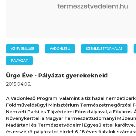
AZ ÉV EMLŐSE
VADONLESŐ
SZEMLÉLETFORMÁLÁS
PÁLYÁZAT
Ürge Éve - Pályázat gyerekeknek!
2015.04.06.
A Vadonleső Program, valamint a tíz hazai nemzetipar
Földművelésügyi Minisztérium Természetmegőrzési Fő
Nemzeti Parki és Tájvédelmi Főosztályával, a Fővárosi Á
Növénykerttel, a Magyar Természettudományi Múzeu
Madártani és Természetvédelmi Egyesülettel karöltve, v
és esszéírő pályázatot hírdet 6-18 éves fiatalok számára