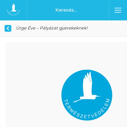
Ugrás a tartalomhoz
Főoldal
Ürge Éve – Pályázat gyerekeknek!