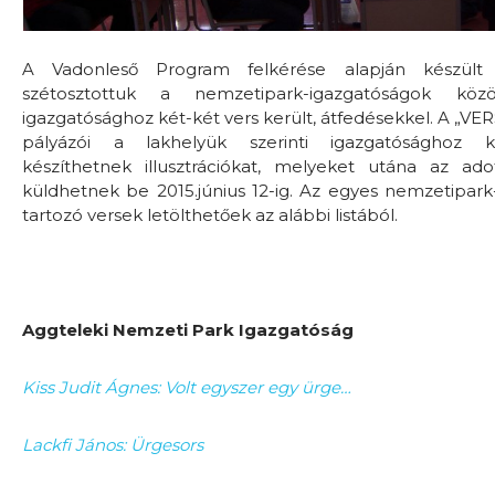
A Vadonleső Program felkérése alapján készült 
szétosztottuk a nemzetipark-igazgatóságok köz
igazgatósághoz két-két vers került, átfedésekkel. A „V
pályázói a lakhelyük szerinti igazgatósághoz ki
készíthetnek illusztrációkat, melyeket utána az ado
küldhetnek be 2015.június 12-ig. Az egyes nemzetipar
tartozó versek letölthetőek az alábbi listából.
Aggteleki Nemzeti Park Igazgatóság
Kiss Judit Ágnes: Volt egyszer egy ürge…
Lackfi János: Ürgesors