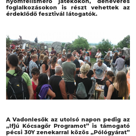
nyomfelismerő játékokon, denevéres
foglalkozásokon is részt vehettek az
érdeklődő fesztivál látogatók.
A Vadonlesők az utolsó napon pedig az
„Ifjú Kócsagőr Programot” is támogató
pécsi 30Y zenekarral közös „Pólógyárat”