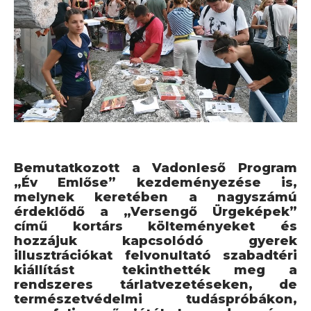
Bemutatkozott a Vadonleső Program
„Év Emlőse” kezdeményezése is,
melynek keretében a nagyszámú
érdeklődő a „Versengő Ürgeképek”
című kortárs költeményeket és
hozzájuk kapcsolódó gyerek
illusztrációkat felvonultató szabadtéri
kiállítást tekinthették meg a
rendszeres tárlatvezetéseken, de
természetvédelmi tudáspróbákon,