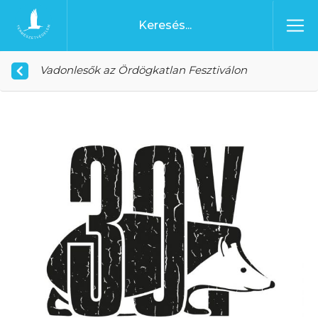
Ugrás a tartalomhoz
Főoldal
Vadonlesők az Ördögkatlan Fesztiválon