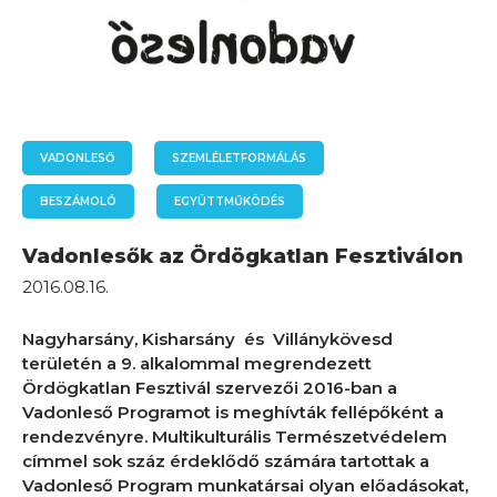
VADONLESŐ
SZEMLÉLETFORMÁLÁS
BESZÁMOLÓ
EGYÜTTMŰKÖDÉS
Vadonlesők az Ördögkatlan Fesztiválon
2016.08.16.
Nagyharsány, Kisharsány és Villánykövesd
területén a 9. alkalommal megrendezett
Ördögkatlan Fesztivál szervezői 2016-ban a
Vadonleső Programot is meghívták fellépőként a
rendezvényre. Multikulturális Természetvédelem
címmel sok száz érdeklődő számára tartottak a
Vadonleső Program munkatársai olyan előadásokat,