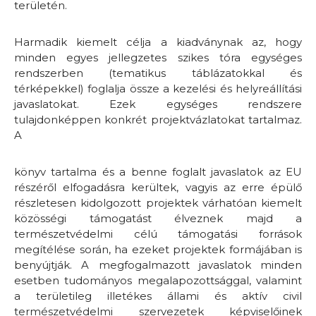
területén.
Harmadik kiemelt célja a kiadványnak az, hogy
minden egyes jellegzetes szikes tóra egységes
rendszerben (tematikus táblázatokkal és
térképekkel) foglalja össze a kezelési és helyreállítási
javaslatokat. Ezek egységes rendszere
tulajdonképpen konkrét projektvázlatokat tartalmaz.
A
könyv tartalma és a benne foglalt javaslatok az EU
részéről elfogadásra kerültek, vagyis az erre épülő
részletesen kidolgozott projektek várhatóan kiemelt
közösségi támogatást élveznek majd a
természetvédelmi célú támogatási források
megítélése során, ha ezeket projektek formájában is
benyújtják. A megfogalmazott javaslatok minden
esetben tudományos megalapozottsággal, valamint
a területileg illetékes állami és aktív civil
természetvédelmi szervezetek képviselőinek