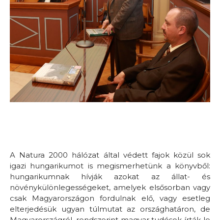
A Natura 2000 hálózat által védett fajok közül sok
igazi hungarikumot is megismerhetünk a könyvből:
hungarikumnak hívják azokat az állat- és
növénykülönlegességeket, amelyek elsősorban vagy
csak Magyarországon fordulnak elő, vagy esetleg
elterjedésük ugyan túlmutat az országhatáron, de
Magyarországról, rendszerint magyar tudósok írták le