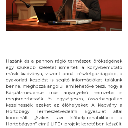
Hazánk és a pannon régió természeti örökségének
egy szűkebb szeletét ismerteti a könyvbemutató
másik kiadványa, viszont annál részletgazdagabb, a
gyakorlati kezelést is segítő információkat találunk
benne, méghozzá angolul, ami lehetővé teszi, hogy a
Kárpát-medence más anyanyelvű nemzetei is
megismerhessék és egységesen, összehangoltan
kezelhessék ezeket az élőhelyeket. A kiadvány a
Hortobágy Természetvédelmi Egyesület által
koordinált „Szikes tavi élőhely-rehabilitáció a
Hortobágyon” című LIFE+ projekt keretében készült,