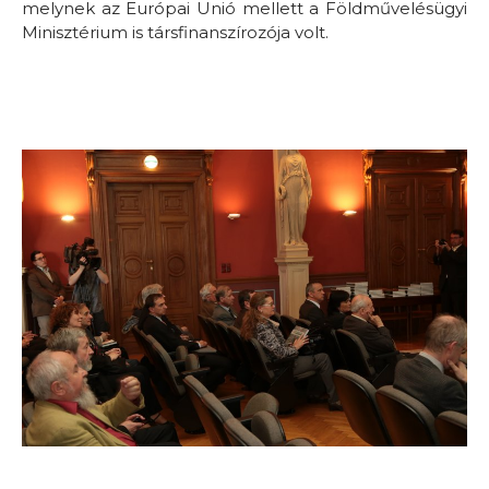
melynek az Európai Unió mellett a Földművelésügyi
Minisztérium is társfinanszírozója volt.