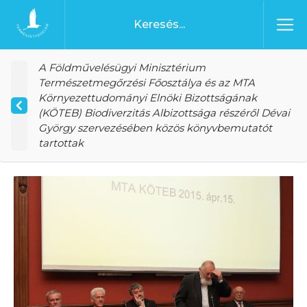
Ugrás a tartalomhoz
Főoldal
A Földművelésügyi Minisztérium
Természetmegőrzési Főosztálya és az MTA
Környezettudományi Elnöki Bizottságának
(KÖTEB) Biodiverzitás Albizottsága részéről Dévai
György szervezésében közös könyvbemutatót
tartottak