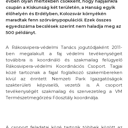
évben olyan mértékben csökkent, hogy napjainkra
csupán a Kiskunság két területén, a Hanság egyik
élőhelyén és Erdélyben, Kolozsvár környékén
maradtak fenn szórványpopulációi. Ezek összes
egyedszáma becslések szerint nem haladja meg az
500 példányt.
A Rákosivipera-védelmi Tanács jogutódjaként 2011-
ben megalakult a faj védelmi tevékenységeit
továbbra is koordináló és szakmailag felügyelő
Rákosivipera-védelmi Koordinációs Csoport. Tagjai
közé tartoznak a fajjal foglalkozó szakembereken
kívül az érintett Nemzeti Park Igazgatóságok
szakterületi képviselői, vezetői is. A csoport
tevékenységét szakmailag és szervezetileg a VM
Természetmegőrzési Főosztály koordinálja.
A csoport feladatai közé tartozik többek között az