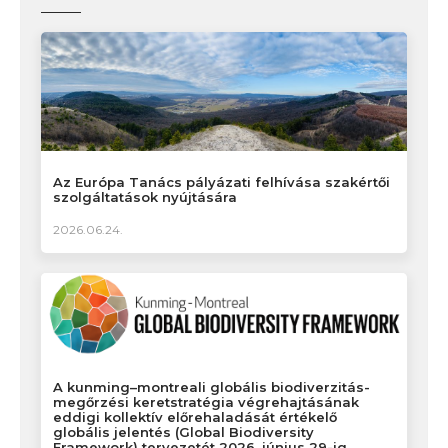
Az Európa Tanács pályázati felhívása szakértői
szolgáltatások nyújtására
2026.06.24.
A kunming–montreali globális biodiverzitás-
megőrzési keretstratégia végrehajtásának
eddigi kollektív előrehaladását értékelő
globális jelentés (Global Biodiversity
Framework) tervezetét 2026. június 29-ig