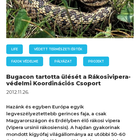
LIFE
VÉDETT TERMÉSZETI ÉRTÉK
FAJOK VÉDELME
PÁLYÁZAT
PROJEKT
Bugacon tartotta ülését a Rákosivipera-
védelmi Koordinációs Csoport
2012.11.26.
Hazánk és egyben Európa egyik
legveszélyeztettebb gerinces faja, a csak
Magyarországon és Erdélyben élő rákosi vipera
(Vipera ursinii rákosiensis). A hajdan gyakorinak
mondott kígyófaj világállománya az utóbbi 50-60