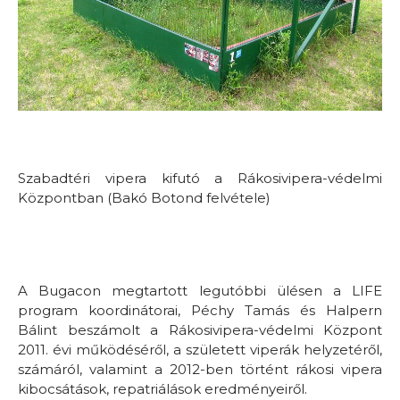
Szabadtéri vipera kifutó a Rákosivipera-védelmi
Központban (Bakó Botond felvétele)
A Bugacon megtartott legutóbbi ülésen a LIFE
program koordinátorai, Péchy Tamás és Halpern
Bálint beszámolt a Rákosivipera-védelmi Központ
2011. évi működéséről, a született viperák helyzetéről,
számáról, valamint a 2012-ben történt rákosi vipera
kibocsátások, repatriálások eredményeiről.