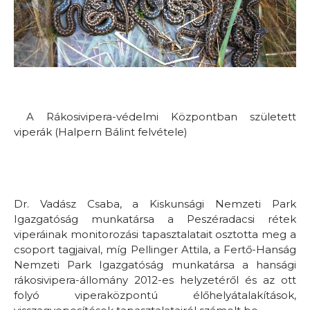
A Rákosivipera-védelmi Központban született
viperák (Halpern Bálint felvétele)
Dr. Vadász Csaba, a Kiskunsági Nemzeti Park
Igazgatóság munkatársa a Peszéradacsi rétek
viperáinak monitorozási tapasztalatait osztotta meg a
csoport tagjaival, míg Pellinger Attila, a Fertő-Hanság
Nemzeti Park Igazgatóság munkatársa a hansági
rákosivipera-állomány 2012-es helyzetéről és az ott
folyó viperaközpontú élőhelyátalakítások,