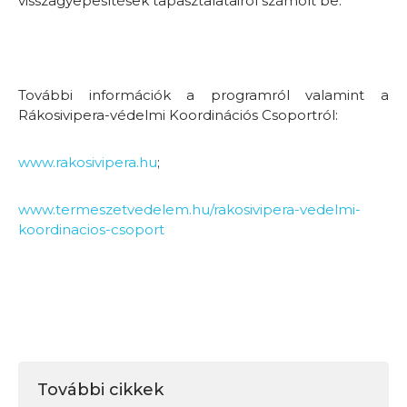
visszagyepesítések tapasztalatairól számolt be.
További információk a programról valamint a
Rákosivipera-védelmi Koordinációs Csoportról:
www.rakosivipera.hu
;
www.termeszetvedelem.hu/rakosivipera-vedelmi-
koordinacios-csoport
További cikkek