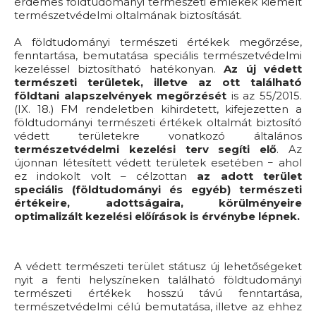
érdemes földtudományi természeti emlékek kiemelt
természetvédelmi oltalmának biztosítását.
A földtudományi természeti értékek megőrzése,
fenntartása, bemutatása speciális természetvédelmi
kezeléssel biztosítható hatékonyan.
Az új védett
természeti területek, illetve az ott található
földtani alapszelvények megőrzését
is az 55/2015.
(IX. 18.) FM rendeletben kihirdetett, kifejezetten a
földtudományi természeti értékek oltalmát biztosító
védett területekre vonatkozó általános
természetvédelmi kezelési terv segíti elő
. Az
újonnan létesített védett területek esetében − ahol
ez indokolt volt – célzottan
az adott terület
speciális (földtudományi és egyéb) természeti
értékeire, adottságaira, körülményeire
optimalizált kezelési előírások is érvénybe lépnek.
A védett természeti terület státusz új lehetőségeket
nyit a fenti helyszíneken található földtudományi
természeti értékek hosszú távú fenntartása,
természetvédelmi célú bemutatása, illetve az ehhez