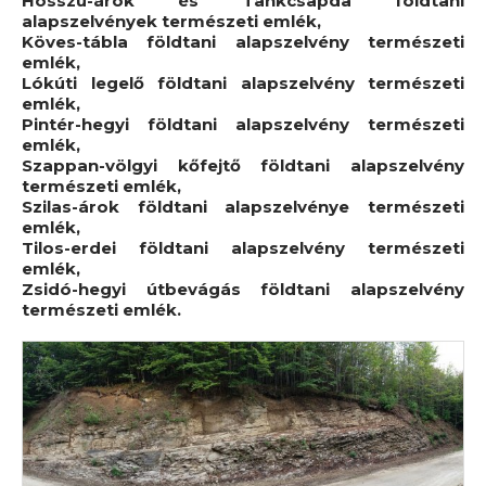
Hosszú-árok és Tankcsapda földtani
alapszelvények természeti emlék,
Köves-tábla földtani alapszelvény természeti
emlék,
Lókúti legelő földtani alapszelvény természeti
emlék,
Pintér-hegyi földtani alapszelvény természeti
emlék,
Szappan-völgyi kőfejtő földtani alapszelvény
természeti emlék,
Szilas-árok földtani alapszelvénye természeti
emlék,
Tilos-erdei földtani alapszelvény természeti
emlék,
Zsidó-hegyi útbevágás földtani alapszelvény
természeti emlék.