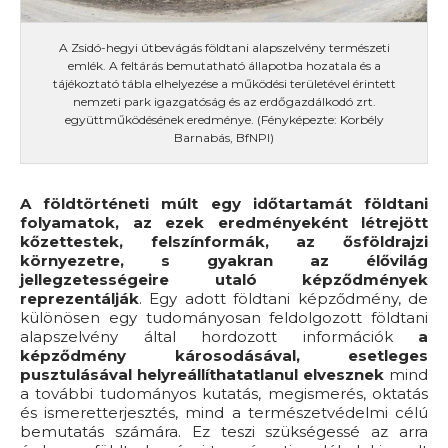
A Zsidó-hegyi útbevágás földtani alapszelvény természeti
emlék. A feltárás bemutatható állapotba hozatala és a
tájékoztató tábla elhelyezése a működési területével érintett
nemzeti park igazgatóság és az erdőgazdálkodó zrt.
együttműködésének eredménye. (Fényképezte: Korbély
Barnabás, BfNPI)
A földtörténeti múlt egy időtartamát földtani
folyamatok, az ezek eredményeként létrejött
kőzettestek, felszínformák, az ősföldrajzi
környezetre, s gyakran az élővilág
jellegzetességeire utaló képződmények
reprezentálják
. Egy adott földtani képződmény, de
különösen egy tudományosan feldolgozott földtani
alapszelvény által hordozott információk
a
képződmény károsodásával, esetleges
pusztulásával helyreállíthatatlanul elvesznek
mind
a további tudományos kutatás, megismerés, oktatás
és ismeretterjesztés, mind a természetvédelmi célú
bemutatás számára. Ez teszi szükségessé az arra