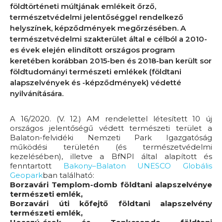
földtörténeti múltjának emlékeit őrző,
természetvédelmi jelentőséggel rendelkező
helyszínek, képződmények megőrzésében. A
természetvédelmi szakterület által e célból a 2010-
es évek elején elindított országos program
keretében korábban 2015-ben és 2018-ban került sor
földtudományi természeti emlékek (földtani
alapszelvények és -képződmények) védetté
nyilvánítására.
A 16/2020. (V. 12.) AM rendelettel létesített 10 új
országos jelentőségű védett természeti terület a
Balaton-felvidéki Nemzeti Park Igazgatóság
működési területén (és természetvédelmi
kezelésében), illetve a BfNPI által alapított és
fenntartott
Bakony–Balaton UNESCO Globális
Geopark
ban található:
Borzavári Templom-domb földtani alapszelvénye
természeti emlék,
Borzavári úti kőfejtő földtani alapszelvény
természeti emlék,