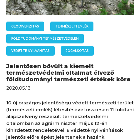
GEODIVERZITÁS
TERMÉSZETI EMLÉK
FÖLDTUDOMÁNYI TERMÉSZETVÉDELEM
VÉDETTÉ NYILVÁNÍTÁS
JOGALKOTÁS
Jelentősen bővült a kiemelt
természetvédelmi oltalmat élvező
földtudományi természeti értékek köre
2020.05.13.
10 új országos jelentőségű védett természeti terület
(természeti emlék) létesítésével összesen 11 földtani
alapszelvény részesült természetvédelmi
oltalomban az agrárminiszter május 12-én
kihirdetett rendeletével. E védetté nyilvánítások
jelentős előrelépést jelentenek a hazánk