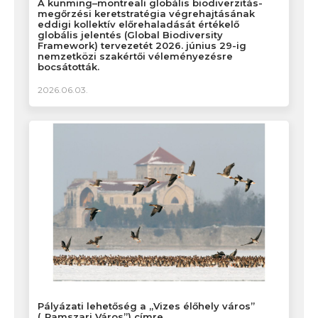
A kunming–montreali globális biodiverzitás-
megőrzési keretstratégia végrehajtásának
eddigi kollektív előrehaladását értékelő
globális jelentés (Global Biodiversity
Framework) tervezetét 2026. június 29-ig
nemzetközi szakértői véleményezésre
bocsátották.
2026.06.03.
Pályázati lehetőség a „Vizes élőhely város”
(„Ramszari Város”) címre