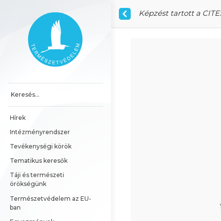
Ugrás a tartalomhoz
Képzést tartott a CIT
Főoldal
Hírek
Intézményrendszer
Tevékenységi körök
Tematikus keresők
Táji és természeti 
örökségünk
Természetvédelem az EU-
ban