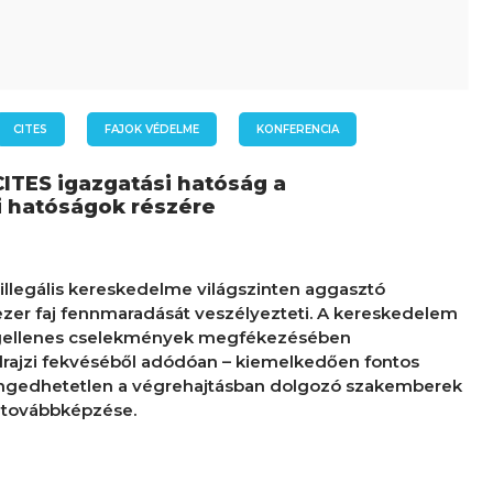
CITES
FAJOK VÉDELME
KONFERENCIA
CITES igazgatási hatóság a
 hatóságok részére
 illegális kereskedelme világszinten aggasztó
 ezer faj fennmaradását veszélyezteti. A kereskedelem
ogellenes cselekmények megfékezésében
rajzi fekvéséből adódóan – kiemelkedően fontos
engedhetetlen a végrehajtásban dolgozó szakemberek
 továbbképzése.