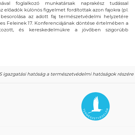
val foglalkozó munkatársak naprakész tudással
 előadók különös figyelmet fordítottak azon fajokra (pl.
 besorolása az adott faj természetvédelmi helyzetére
zes Feleinek 17. Konferenciájának döntése értelmében a
tozott, és kereskedelmükre a jövőben szigorúbb
ES igazgatási hatóság a természetvédelmi hatóságok részére