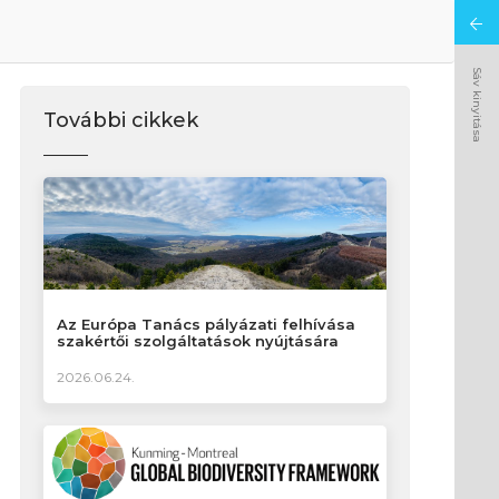
Sáv kinyitása
További cikkek
Az Európa Tanács pályázati felhívása
szakértői szolgáltatások nyújtására
2026.06.24.