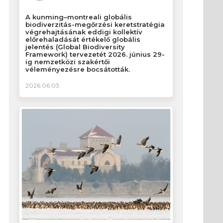
A kunming–montreali globális
biodiverzitás-megőrzési keretstratégia
végrehajtásának eddigi kollektív
előrehaladását értékelő globális
jelentés (Global Biodiversity
Framework) tervezetét 2026. június 29-
ig nemzetközi szakértői
véleményezésre bocsátották.
2026.06.03.