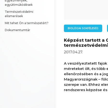
Egyezmények, 
együttműködések
Természetvédelmi 
elismerések
Mit tehet Ön a természetért?
BIOLÓGIAI SOKFÉLESÉG
Dokumentumtár
Képzést tartott a 
természetvédelmi
2017.04.27.
A veszélyeztetett fajok
méreteket ölt, és több
ellenőrzésében és a j
Magyarországnak – föld
szerepe van. Ehhez el
rendszeres képzése és