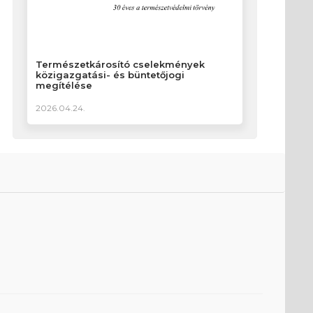
Természetkárosító cselekmények
közigazgatási- és büntetőjogi
megítélése
2026.04.24.