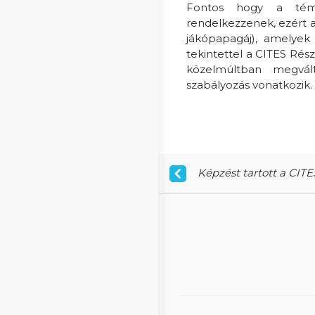
Fontos hogy a témá
rendelkezzenek, ezért az
jákópapagáj), amelyek
tekintettel a CITES Rés
közelmúltban megvál
szabályozás vonatkozik.
Képzést tartott a CIT