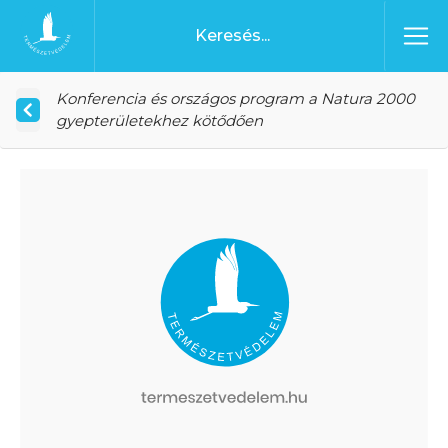
Ugrás a tartalomhoz
Főoldal
Konferencia és országos program a Natura 2000
gyepterületekhez kötődően