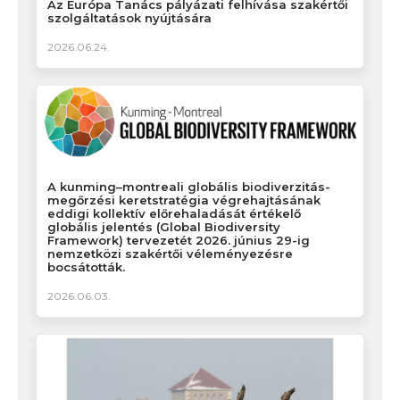
Az Európa Tanács pályázati felhívása szakértői
szolgáltatások nyújtására
2026.06.24.
A kunming–montreali globális biodiverzitás-
megőrzési keretstratégia végrehajtásának
eddigi kollektív előrehaladását értékelő
globális jelentés (Global Biodiversity
Framework) tervezetét 2026. június 29-ig
nemzetközi szakértői véleményezésre
bocsátották.
2026.06.03.