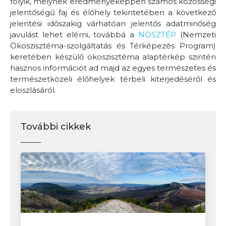
folyik, melynek eredményeképpen számos közösségi
jelentőségű faj és élőhely tekintetében a következő
jelentési időszakig várhatóan jelentős adatminőség
javulást lehet elérni, továbbá a
NÖSZTÉP
(Nemzeti
Ökoszisztéma-szolgáltatás és Térképezés Program)
keretében készülő ökoszisztéma alaptérkép szintén
hasznos információt ad majd az egyes természetes és
természetközeli élőhelyek térbeli kiterjedéséről és
eloszlásáról.
További cikkek