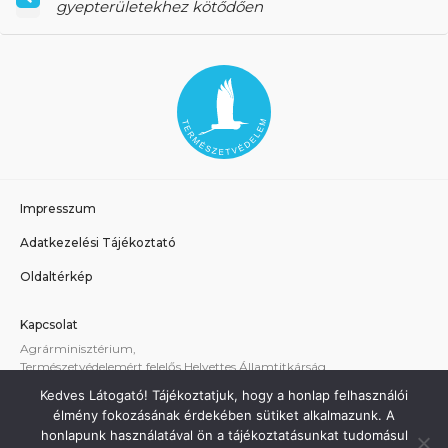
gyepterületekhez kötődően
Impresszum
Adatkezelési Tájékoztató
Oldaltérkép
Kapcsolat
Agrárminisztérium,
Természetvédelemért felelős Helyettes Államtitkárság
E-mail:
tvhat@am.gov.hu
Kedves Látogató! Tájékoztatjuk, hogy a honlap felhasználói
A weboldallal kapcsolatos technikai támogatás:
élmény fokozásának érdekében sütiket alkalmazunk. A
termeszetvedelem@am.gov.hu
honlapunk használatával ön a tájékoztatásunkat tudomásul