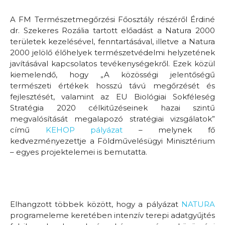
A FM Természetmegőrzési Főosztály részéről Érdiné
dr. Szekeres Rozália tartott előadást a Natura 2000
területek kezelésével, fenntartásával, illetve a Natura
2000 jelölő élőhelyek természetvédelmi helyzetének
javításával kapcsolatos tevékenységekről. Ezek közül
kiemelendő, hogy „A közösségi jelentőségű
természeti értékek hosszú távú megőrzését és
fejlesztését, valamint az EU Biológiai Sokféleség
Stratégia 2020 célkitűzéseinek hazai szintű
megvalósítását megalapozó stratégiai vizsgálatok”
című
KEHOP pályázat
– melynek fő
kedvezményezettje a Földművelésügyi Minisztérium
– egyes projektelemei is bemutatta.
Elhangzott többek között, hogy a pályázat
NATURA
programeleme keretében intenzív terepi adatgyűjtés