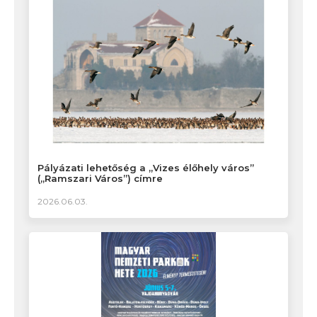
Pályázati lehetőség a „Vizes élőhely város”
(„Ramszari Város”) címre
2026.06.03.