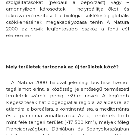
szolgáltatásokat (például a beporzást) vagy –
amennyiben károsodtak – helyreállítja őket, és
fokozza erőfeszítéseit a biológiai sokféleség globális
csökkenésének megakadályozása terén. A Natura
2000 az egyik legfontosabb eszköz a fenti cél
eléréséhez.
Mely területek tartoznak az új területek közé?
A Natura 2000 hálózat jelenlegi bővítése tizenöt
tagállamot érint, a közösségi jelentőségű természeti
területek számát pedig 739-re növeli. A legújabb
kiegészítések hat biogeográfiai régióra: az alpesire, az
atlantira, a boreálisra, a kontinentálisra, a mediterránra
és a pannonra vonatkoznak. Az új területek több
mint fele tengeri terület (~17 500 km²), melyek főleg
Franciaországban, Dániában és Spanyolországban