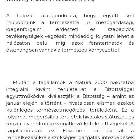
A hálózat alapgondolata, hogy együtt kell
működnünk a természettel. A mezőgazdasági,
idegenforgalmi, erdészeti és szabadidős
tevékenységek végzését mindaddig folytatni lehet a
hálózaton belül, míg azok fenntarthatók és
összhangban vannak a természeti környezettel.
Miután a tagállamok a Natura 2000 hálózatba
integrálni kívánt területeiket a Bizottsággal
együttműködve kiválasztják, a Bizottság – amint az
január elején is történt – hivatalosan elismeri ezeket
különleges természetmegőrzési területként. Ez a
folyamat megerősíti a területek hivatalos státuszát, és
rögzíti a védelmükre vonatkozó kötelezettségeket. A
tagállamoknak ezt követően hat év áll a
rendelkezésükre a szükséges igazgatási intézkedések