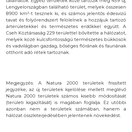
találhatók. Egyéb területek közé tartozik még 459 új,
Lengyelországban található terület, melyek összesen
8900 km²-t tesznek ki, és számos jelentős édesvizű
tavat és folyórendszert felölelnek a hozzájuk tartozó
árterületekkel és természetes erdőkkel együtt. A
Cseh Köztársaság 229 területtel bővítette a hálózatot,
melyek közé kulcsfontosságú természetes bükkösök
és vadvilágban gazdag, bőséges flórának és faunának
otthont adó rétek tartoznak.
Megjegyzés: A Natura 2000 területek frissített
jegyzéke, az új területek kijelölése mellett meglévő
Natura 2000 területek számos kisebb módosítását
(területi kiigazítását) is magában foglalja. Ez utóbbi
azonban nem a területek számában, hanem a
hálózat összkiterjedésében jelentenek növekedést.