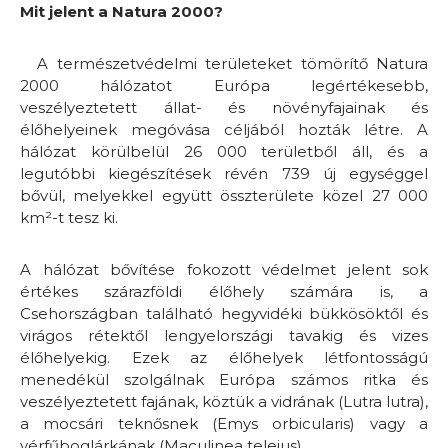
Mit jelent a Natura 2000?
A természetvédelmi területeket tömörítő Natura
2000 hálózatot Európa legértékesebb,
veszélyeztetett állat- és növényfajainak és
élőhelyeinek megóvása céljából hozták létre. A
hálózat körülbelül 26 000 területből áll, és a
legutóbbi kiegészítések révén 739 új egységgel
bővül, melyekkel együtt összterülete közel 27 000
km²-t tesz ki.
A hálózat bővítése fokozott védelmet jelent sok
értékes szárazföldi élőhely számára is, a
Csehországban található hegyvidéki bükkösöktől és
virágos rétektől lengyelországi tavakig és vizes
élőhelyekig. Ezek az élőhelyek létfontosságú
menedékül szolgálnak Európa számos ritka és
veszélyeztetett fajának, köztük a vidrának (Lutra lutra),
a mocsári teknősnek (Emys orbicularis) vagy a
vérfűboglárkának (Maculinea teleius).