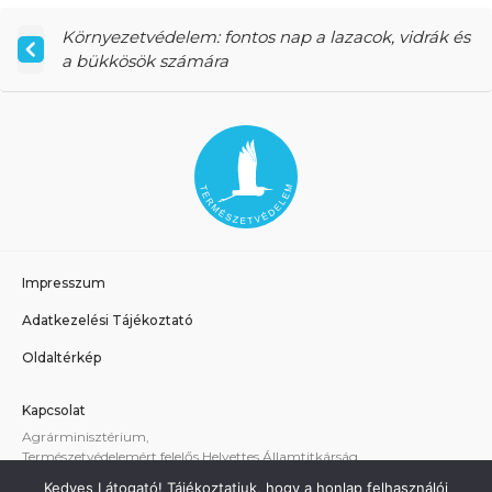
Környezetvédelem: fontos nap a lazacok, vidrák és
a bükkösök számára
Impresszum
Adatkezelési Tájékoztató
Oldaltérkép
Kapcsolat
Agrárminisztérium,
Természetvédelemért felelős Helyettes Államtitkárság
E-mail:
tvhat@am.gov.hu
Kedves Látogató! Tájékoztatjuk, hogy a honlap felhasználói