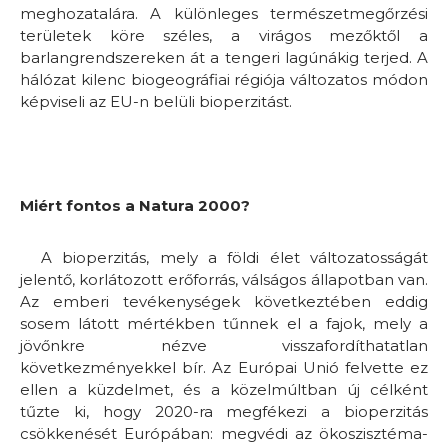
meghozatalára. A különleges természetmegőrzési
területek köre széles, a virágos mezőktől a
barlangrendszereken át a tengeri lagúnákig terjed. A
hálózat kilenc biogeográfiai régiója változatos módon
képviseli az EU-n belüli bioperzitást.
Miért fontos a Natura 2000?
A bioperzitás, mely a földi élet változatosságát
jelentő, korlátozott erőforrás, válságos állapotban van.
Az emberi tevékenységek következtében eddig
sosem látott mértékben tűnnek el a fajok, mely a
jövőnkre nézve visszafordíthatatlan
következményekkel bír. Az Európai Unió felvette ez
ellen a küzdelmet, és a közelmúltban új célként
tűzte ki, hogy 2020-ra megfékezi a bioperzitás
csökkenését Európában: megvédi az ökoszisztéma-