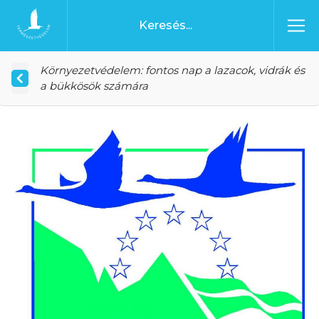
Ugrás a tartalomhoz
Főoldal
Környezetvédelem: fontos nap a lazacok, vidrák és
a bükkösök számára