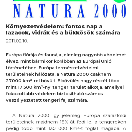
Környezetvédelem: fontos nap a
lazacok, vidrák és a bükkösök számára
2011.02.10.
Európa flórája és faunája jelenleg nagyobb védelmet
élvez, mint bármikor korábban az Európai Unió
történetében. Európa természetvédelmi
területeinek hálózata, a Natura 2000 csaknem
27000 km²-rel bővült. E bővülés nagy részét több
mint 17 500 km²-nyi tengeri terület alkotja, amellyel
fokozottabb védelem biztosítható számos
veszélyeztetett tengeri faj számára.
A Natura 2000 így jelenleg Európa szárazföldi
területeinek majdnem 18%-át fedi le, a tengereken
pedig több mint 130 000 km²-t foglal magába. A