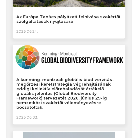
Az Európa Tanács pályázati felhívása szakértői
szolgáltatások nyújtására
2026.06.24.
A kunming–montreali globális biodiverzitás-
megőrzési keretstratégia végrehajtásának
eddigi kollektív előrehaladását értékelő
globális jelentés (Global Biodiversity
Framework) tervezetét 2026. június 29-ig
nemzetközi szakértői véleményezésre
bocsátották.
2026.06.03.