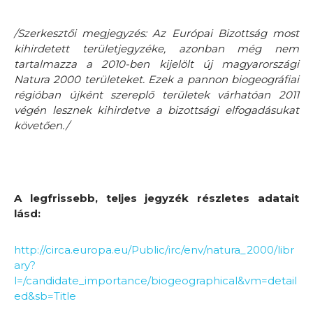
/Szerkesztői megjegyzés: Az Európai Bizottság most
kihirdetett területjegyzéke, azonban még nem
tartalmazza a 2010-ben kijelölt új magyarországi
Natura 2000 területeket. Ezek a pannon biogeográfiai
régióban újként szereplő területek várhatóan 2011
végén lesznek kihirdetve a bizottsági elfogadásukat
követően./
A legfrissebb, teljes jegyzék részletes adatait
lásd:
http://circa.europa.eu/Public/irc/env/natura_2000/libr
ary?
l=/candidate_importance/biogeographical&vm=detail
ed&sb=Title