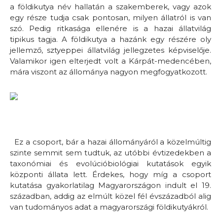
a földikutya név hallatán a szakemberek, vagy azok
egy része tudja csak pontosan, milyen állatról is van
szó. Pedig ritkasága ellenére is a hazai állatvilág
tipikus tagja. A földikutya a hazánk egy részére oly
jellemző, sztyeppei állatvilág jellegzetes képviselője.
Valamikor igen elterjedt volt a Kárpát-medencében,
mára viszont az állománya nagyon megfogyatkozott.
Ez a csoport, bár a hazai állományáról a közelmúltig
szinte semmit sem tudtuk, az utóbbi évtizedekben a
taxonómiai és evolúcióbiológiai kutatások egyik
központi állata lett. Érdekes, hogy míg a csoport
kutatása gyakorlatilag Magyarországon indult el 19.
században, addig az elmúlt közel fél évszázadból alig
van tudományos adat a magyarországi földikutyákról.