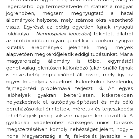
legerősebb jogi természetvédelmi státusz a magyar
jogrendben, mégsem megnyugtató a hazai
állományok helyzete, mely számos okra vezethető
vissza. Egyrészt az eddig egyetlen fajnak (nyugati
földikutya –
Nannospalax leucodon
) tekintett állatról
az utóbbi időben olyan genetikai alapokon nyugvó
kutatási eredmények jelennek meg, melyek
alapvetően megkérdőjelezik eddigi tudásunkat. Már a
magyarországi állomány is több, egymástól
genetikailag jelentősen különböző (akár önálló fajnak
is nevezhető) populációból áll össze, mely így az
egyes lelőhelyek védelmét külön-külön kezelendő,
fajmegőrzési problémává terjeszti ki. Az egyes
lelőhelyek gyakran belterületen, kiskertekben
helyezkednek el, autópálya-építéssel és más célú
beruházásokkal érintettek, méretük és terjeszkedési
lehetőségeik pedig sokszor nagyon korlátozottak. A
gyakorlati védelemhez szükséges uniós források
megszerzésében komoly nehézséget jelent, hogy –
noha Magyarország a faj felvételét javasolta – a