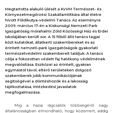
Megtartotta alakuló ülését a KvVM Természet- és
Környezetmegőrzési Szakállamtitkára által életre
hívott Földikutya-védelmi Tanács. Az eseményre
2009. március 17-én a Kiskunsági Nemzeti Park
Igazgatóság mórahalmi Zöld Közösségi Ház és Erdei
Iskolájában került sor. A 15 főből álló tanács tagjai
közt kutatókat, állatkerti szakembereket és az
érintett nemzeti-park igazgatóságok gyakorlati
természetvédelmi szakembereit találjuk. A tanács
célja a fokozottan védett faj hatékony védelmének
megvalósítása. Eszközei az érintett, gyakran
egymástól távol, eltérő területeken dolgozó
szakemberek jobb kommunikációjának
segítségével a döntéshozók és a lakosság
tájékoztatása, intézkedési javaslatok
megfogalmazása.
Míg a hazai rágcsálók többségéről nagy
általánosságban elmondható, hogy közismert, addig