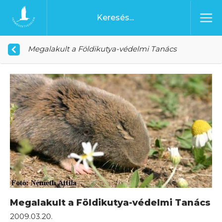
Ugrás a tartalomhoz
Főoldal
Megalakult a Földikutya-védelmi Tanács
Megalakult a Földikutya-védelmi Tanács
2009.03.20.