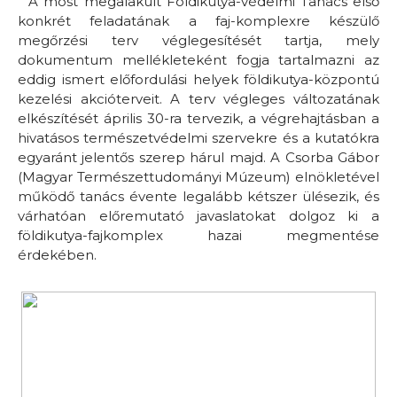
A most megalakult Földikutya-védelmi Tanács első
konkrét feladatának a faj-komplexre készülő
megőrzési terv véglegesítését tartja, mely
dokumentum mellékleteként fogja tartalmazni az
eddig ismert előfordulási helyek földikutya-központú
kezelési akcióterveit. A terv végleges változatának
elkészítését április 30-ra tervezik, a végrehajtásban a
hivatásos természetvédelmi szervekre és a kutatókra
egyaránt jelentős szerep hárul majd. A Csorba Gábor
(Magyar Természettudományi Múzeum) elnökletével
működő tanács évente legalább kétszer ülésezik, és
várhatóan előremutató javaslatokat dolgoz ki a
földikutya-fajkomplex hazai megmentése
érdekében.