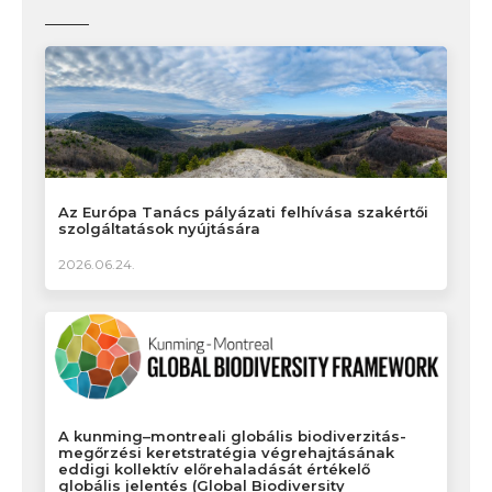
Az Európa Tanács pályázati felhívása szakértői
szolgáltatások nyújtására
2026.06.24.
A kunming–montreali globális biodiverzitás-
megőrzési keretstratégia végrehajtásának
eddigi kollektív előrehaladását értékelő
globális jelentés (Global Biodiversity