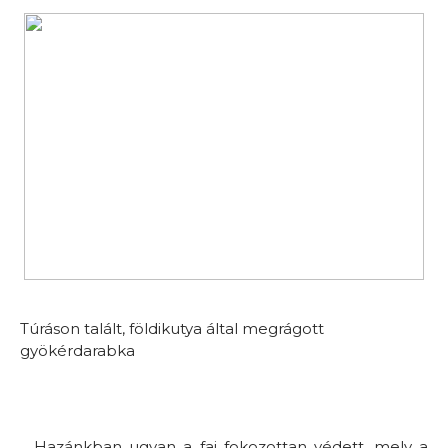
Túráson talált, földikutya által megrágott
gyökérdarabka
Hazánkban ugyan a faj fokozottan védett, mely a