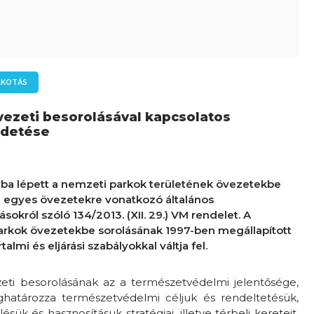
LKOTÁS
ezeti besorolásával kapcsolatos
rdetése
lyba lépett a nemzeti parkok területének övezetekbe
az egyes övezetekre vonatkozó általános
okról szóló 134/2013. (XII. 29.) VM rendelet. A
arkok övezetekbe sorolásának 1997-ben megállapított
talmi és eljárási szabályokkal váltja fel.
eti besorolásának az a természetvédelmi jelentősége,
határozza természetvédelmi céljuk és rendeltetésük,
ük és hasznosításuk stratégiai, illetve térbeli kereteit.