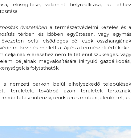
sa, elősegítése, valamint helyreállítása, az ehhez
tosítása.
znosítás övezetében
a természetvédelmi kezelés és a
nosítás térben és időben együttesen, vagy egymás
 övezeten belül elsődleges cél ezek összhangjának
védelmi kezelés mellett a táji és a természeti értékeket
m céljainak eléréséhez nem feltétlenül szükséges, vagy
lem céljainak megvalósítására irányuló gazdálkodási,
kenységek is folytathatók.
be
a nemzeti parkon belül elhelyezkedő települések
tett területek, továbbá azon területek tartoznak,
rendeltetése intenzív, rendszeres emberi jelenléttel jár.