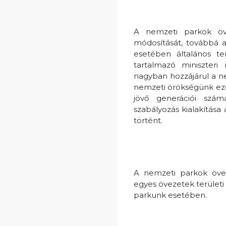
A nemzeti parkok öve
módosítását, továbbá 
esetében általános te
tartalmazó miniszteri
nagyban hozzájárul a ne
nemzeti örökségünk eze
jövő generációi szá
szabályozás kialakítása
történt.
A nemzeti parkok övez
egyes övezetek területi
parkunk esetében.