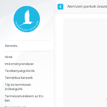
Ugrás a tartalomhoz
Nemzeti parkok övezet
Főoldal
Hírek
Intézményrendszer
Tevékenységi körök
Tematikus keresők
Táji és természeti 
örökségünk
Természetvédelem az EU-
ban