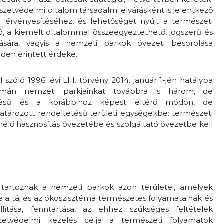
szetvédelmi oltalom társadalmi elvárásként is jelentkező
 érvényesítéséhez, és lehetőséget nyújt a természeti
ó, a kiemelt oltalommal összeegyeztethető, jogszerű és
tására, vagyis a nemzeti parkok övezeti besorolása
den érintett érdeke.
zóló 1996. évi LIII. törvény 2014. január 1-jén hatályba
mán nemzeti parkjainkat továbbra is három, de
ezésű és a korábbihoz képest eltérő módon, de
ározott rendeltetésű területi egységekbe: természeti
élő hasznosítás övezetébe és szolgáltató övezetbe kell
e
tartoznak a nemzeti parkok azon területei, amelyek
e a táj és az ökoszisztéma természetes folyamatainak és
llítása, fenntartása, az ehhez szükséges feltételek
szetvédelmi kezelés célja a természeti folyamatok