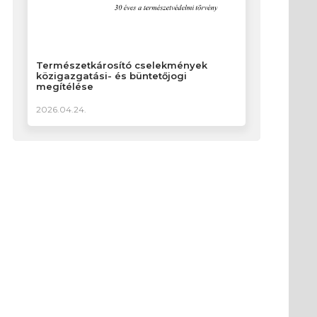
Természetkárosító cselekmények
közigazgatási- és büntetőjogi
megítélése
2026.04.24.