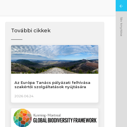
Sáv kinyitása
További cikkek
Az Európa Tanács pályázati felhívása
szakértői szolgáltatások nyújtására
2026.06.24.