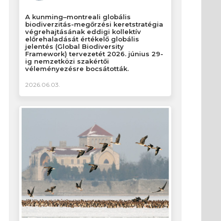
A kunming–montreali globális
biodiverzitás-megőrzési keretstratégia
végrehajtásának eddigi kollektív
előrehaladását értékelő globális
jelentés (Global Biodiversity
Framework) tervezetét 2026. június 29-
ig nemzetközi szakértői
véleményezésre bocsátották.
2026.06.03.