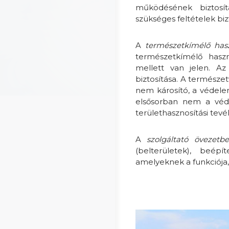
működésének biztosítá
szükséges feltételek biz
A
természetkímélő has
természetkímélő hasz
mellett van jelen. Az
biztosítása. A természet
nem károsító, a védele
elsősorban nem a véde
területhasznosítási tevé
A
szolgáltató övezet
(belterületek), beépí
amelyeknek a funkciója, 