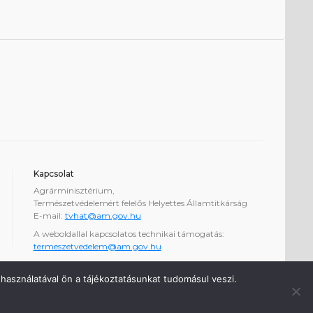
Kapcsolat
Agrárminisztérium,
Természetvédelemért felelős Helyettes Államtitkárság
E-mail:
tvhat@am.gov.hu
A weboldallal kapcsolatos technikai támogatás:
termeszetvedelem@am.gov.hu
használatával ön a tájékoztatásunkat tudomásul veszi.
1.