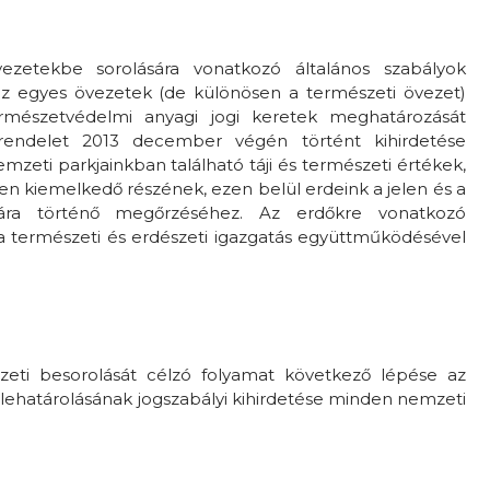
zetekbe sorolására vonatkozó általános szabályok
az egyes övezetek (de különösen a természeti övezet)
rmészetvédelmi anyagi jogi keretek meghatározását
 rendelet 2013 december végén történt kihirdetése
mzeti parkjainkban található táji és természeti értékek,
n kiemelkedő részének, ezen belül erdeink a jelen és a
mára történő megőrzéséhez. Az erdőkre vonatkozó
 a természeti és erdészeti igazgatás együttműködésével
eti besorolását célzó folyamat következő lépése az
 lehatárolásának jogszabályi kihirdetése minden nemzeti