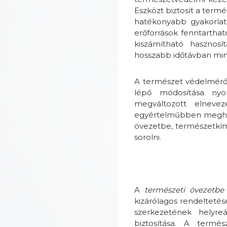
Eszközt biztosít a termé
hatékonyabb gyakorlati
erőforrások fenntarthat
kiszámítható hasznosí
hosszabb időtávban min
A természet védelméről s
lépő módosítása nyo
megváltozott elnev
egyértelműbben meghat
övezetbe, természetkím
sorolni.
A
természeti övezetb
kizárólagos rendeltetés
szerkezetének helyreá
biztosítása. A termé