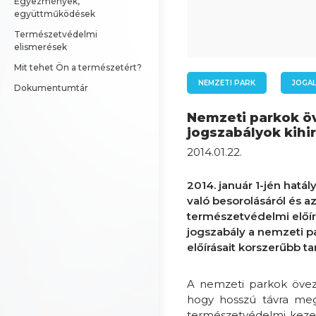
Egyezmények, 
együttműködések
Természetvédelmi 
elismerések
Mit tehet Ön a természetért?
NEMZETI PARK
JOGA
Dokumentumtár
Nemzeti parkok öv
jogszabályok kihi
2014.01.22.
2014. január 1-jén hatá
való besorolásáról és 
természetvédelmi előírás
jogszabály a nemzeti p
előírásait korszerűbb tar
A nemzeti parkok övez
hogy hosszú távra meg
természetvédelmi kezelés