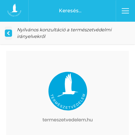
Ugrás a tartalomhoz
Főoldal
Nyilvános konzultáció a természetvédelmi
irányelvekről