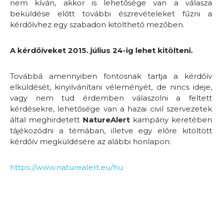
nem kíván, akkor is lehetősége van a válasza
beküldése előtt további észrevételeket fűzni a
kérdőívhez egy szabadon kitölthető mezőben.
A kérdőíveket 2015. július 24-ig lehet kitölteni.
Továbbá amennyiben fontosnak tartja a kérdőív
elküldését, kinyilvánítani véleményét, de nincs ideje,
vagy nem tud érdemben válaszolni a feltett
kérdésekre, lehetősége van a hazai civil szervezetek
által meghirdetett
NatureAlert
kampány keretében
tájékozódni a témában, illetve egy előre kitöltött
kérdőív megküldésére az alábbi honlapon:
https://www.naturealert.eu/hu