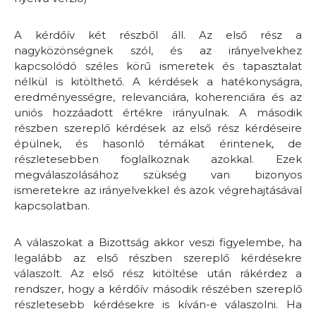
A kérdőív két részből áll. Az első rész a
nagyközönségnek szól, és az irányelvekhez
kapcsolódó széles körű ismeretek és tapasztalat
nélkül is kitölthető. A kérdések a hatékonyságra,
eredményességre, relevanciára, koherenciára és az
uniós hozzáadott értékre irányulnak. A második
részben szereplő kérdések az első rész kérdéseire
épülnek, és hasonló témákat érintenek, de
részletesebben foglalkoznak azokkal. Ezek
megválaszolásához szükség van bizonyos
ismeretekre az irányelvekkel és azok végrehajtásával
kapcsolatban.
A válaszokat a Bizottság akkor veszi figyelembe, ha
legalább az első részben szereplő kérdésekre
válaszolt. Az első rész kitöltése után rákérdez a
rendszer, hogy a kérdőív második részében szereplő
részletesebb kérdésekre is kíván-e válaszolni. Ha