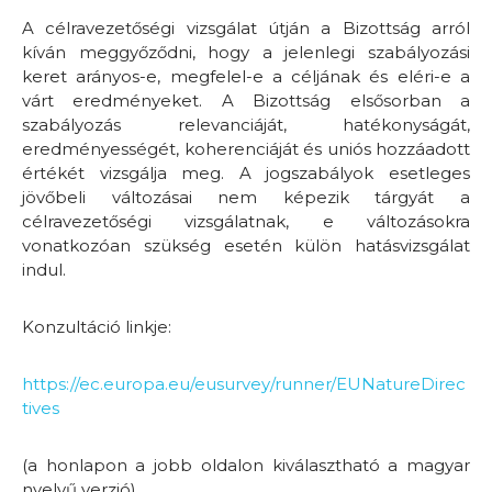
A célravezetőségi vizsgálat útján a Bizottság arról
kíván meggyőződni, hogy a jelenlegi szabályozási
keret arányos-e, megfelel-e a céljának és eléri-e a
várt eredményeket. A Bizottság elsősorban a
szabályozás relevanciáját, hatékonyságát,
eredményességét, koherenciáját és uniós hozzáadott
értékét vizsgálja meg. A jogszabályok esetleges
jövőbeli változásai nem képezik tárgyát a
célravezetőségi vizsgálatnak, e változásokra
vonatkozóan szükség esetén külön hatásvizsgálat
indul.
Konzultáció linkje:
https://ec.europa.eu/eusurvey/runner/EUNatureDirec
tives
(a honlapon a jobb oldalon kiválasztható a magyar
nyelvű verzió)