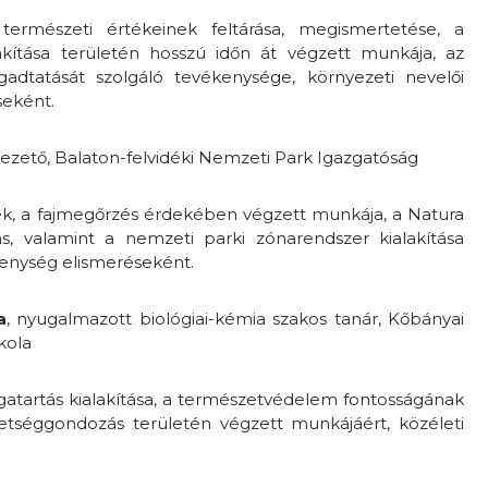
természeti értékeinek feltárása, megismertetése, a
akítása területén hosszú időn át végzett munkája, az
gadtatását szolgáló tevékenysége, környezeti nevelői
seként.
yvezető, Balaton-felvidéki Nemzeti Park Igazgatóság
yek, a fajmegőrzés érdekében végzett munkája, a Natura
s, valamint a nemzeti parki zónarendszer kialakítása
ékenység elismeréseként.
a
, nyugalmazott biológiai-kémia szakos tanár, Kőbányai
kola
atartás kialakítása, a természetvédelem fontosságának
etséggondozás területén végzett munkájáért, közéleti