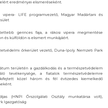
lért eredményei elismeréseként.
i vipera- LIFE programvezető, Magyar Madártani és
sület
tettebb gerinces faja, a rákosi vipera megmentése
n és külföldön is elismert munkájáért.
zetvédelmi őrkerület vezető, Duna-Ipoly Nemzeti Park
ervátum területén a gazdálkodás és a természetvédelem
gáló tevékenysége, a fiatalok természetvédelemre
ifejtett közel három és fél évtizedes kiemelkedő
seként.
díjas (HNPI Őrszolgálati Osztály munkatársa volt),
rk Igazgatóság