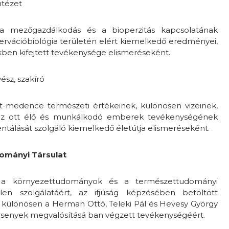
ntézet
a mezőgazdálkodás és a bioperzitás kapcsolatának
ervációbiológia területén elért kiemelkedő eredményei,
ben kifejtett tevékenysége elismeréseként.
ész, szakíró
t-medence természeti értékeinek, különösen vizeinek,
 az ott élő és munkálkodó emberek tevékenységének
tálását szolgáló kiemelkedő életútja elismeréseként.
ományi Társulat
 a környezettudományok és a természettudományi
etlen szolgálatáért, az ifjúság képzésében betöltött
 különösen a Herman Ottó, Teleki Pál és Hevesy György
rsenyek megvalósításá ban végzett tevékenységéért.