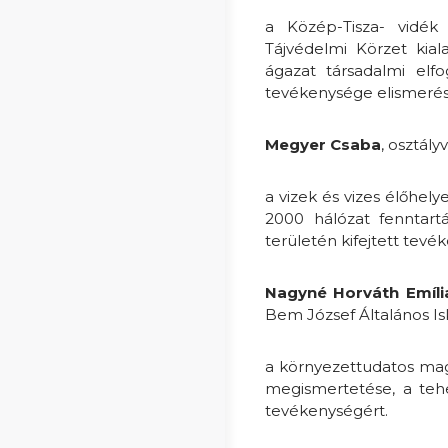
a Közép-Tisza- vidék 
Tájvédelmi Körzet kial
ágazat társadalmi elfo
tevékenysége elismeré
Megyer Csaba
, osztál
a vizek és vizes élőhel
2000 hálózat fenntartá
területén kifejtett tev
Nagyné Horváth Emíli
Bem József Általános Is
a környezettudatos mag
megismertetése, a teh
tevékenységért.