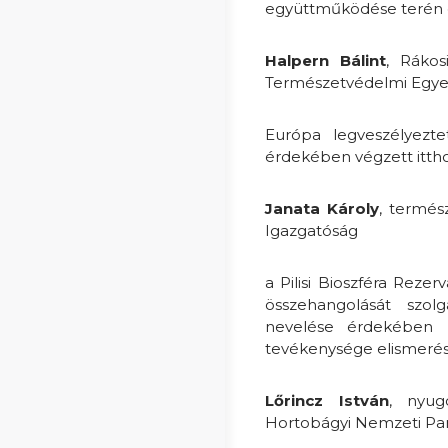
együttműködése terén e
Halpern Bálint
, Rákos
Természetvédelmi Egye
Európa legveszélyezte
érdekében végzett ittho
Janata Károly
, termés
Igazgatóság
a Pilisi Bioszféra Rez
összehangolását szol
nevelése érdekében k
tevékenysége elismeré
Lőrincz István
, nyug
Hortobágyi Nemzeti Pa