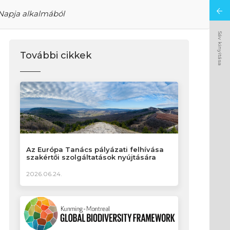
 Napja alkalmából
Sáv kinyitása
További cikkek
Az Európa Tanács pályázati felhívása
szakértői szolgáltatások nyújtására
2026.06.24.