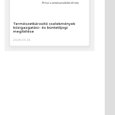
Természetkárosító cselekmények
közigazgatási- és büntetőjogi
megítélése
2026.04.24.