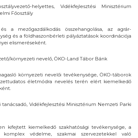
sztályvezető-helyettes, Vidékfejlesztési Minisztérium
elmi Főosztály
és a mezőgazdálkodás összehangolása, az agrár-
ség és a földhaszonbérleti pályáztatások koordinációja
yei elismeréseként.
ezető/környezeti nevelő, ÖKO-Land Tábor Bánk
imagasló környezeti nevelői tevékenysége, ÖKO-táborok
ezettudatos életmódra nevelés terén elért kiemelkedő
ként.
i tanácsadó, Vidékfejlesztési Minisztérium Nemzeti Parki
n kifejtett kiemelkedő szakhatósági tevékenysége, a
t komplex védelme, szakmai szervezetekkel való