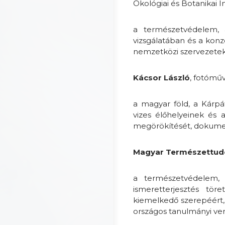
Ökológiai és Botanikai I
a természetvédelem, 
vizsgálatában és a konz
nemzetközi szervezetek
Kácsor László
, fotóműv
a magyar föld, a Kárpá
vizes élőhelyeinek és
megörökítését, dokumen
Magyar Természettud
a természetvédelem,
ismeretterjesztés tör
kiemelkedő szerepéért,
országos tanulmányi ve