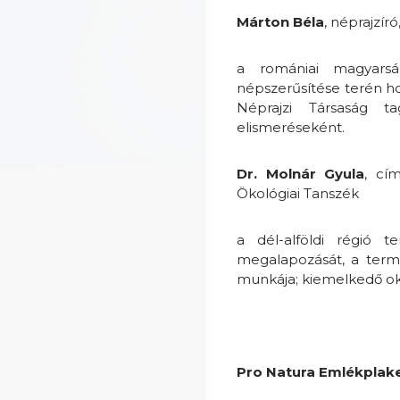
Márton Béla
, néprajzíró
a romániai magyarság 
népszerűsítése terén ho
Néprajzi Társaság ta
elismeréseként.
Dr. Molnár Gyula
, cí
Ökológiai Tanszék
a dél-alföldi régió 
megalapozását, a term
munkája; kiemelkedő ok
Pro Natura Emlékplake