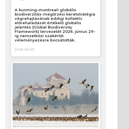
A kunming–montreali globális
biodiverzitás-megőrzési keretstratégia
végrehajtásának eddigi kollektív
előrehaladását értékelő globális
jelentés (Global Biodiversity
Framework) tervezetét 2026. június 29-
ig nemzetközi szakértői
véleményezésre bocsátották.
2026.06.03.