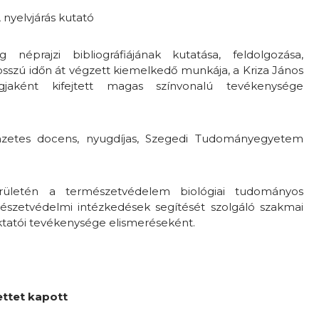
, nyelvjárás kutató
néprajzi bibliográfiájának kutatása, feldolgozása,
sszú időn át végzett kiemelkedő munkája, a Kriza János
gjaként kifejtett magas színvonalú tevékenysége
mzetes docens, nyugdíjas, Szegedi Tudományegyetem
területén a természetvédelem biológiai tudományos
észetvédelmi intézkedések segítését szolgáló szakmai
tatói tevékenysége elismeréseként.
ttet kapott