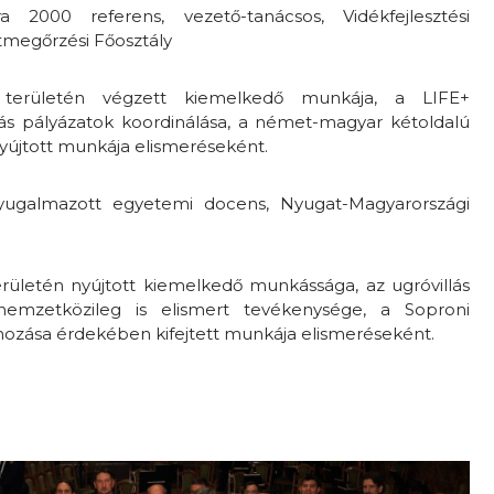
a 2000 referens, vezető-tanácsos, Vidékfejlesztési
tmegőrzési Főosztály
területén végzett kiemelkedő munkája, a LIFE+
ás pályázatok koordinálása, a német-magyar kétoldalú
újtott munkája elismeréseként.
yugalmazott egyetemi docens, Nyugat-Magyarországi
ületén nyújtott kiemelkedő munkássága, az ugróvillás
nemzetközileg is elismert tevékenysége, a Soproni
hozása érdekében kifejtett munkája elismeréseként.