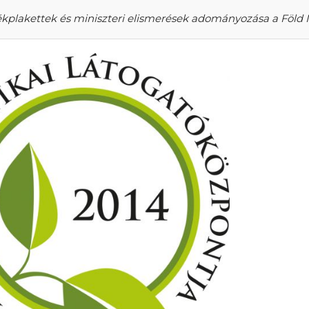
ékplakettek és miniszteri elismerések adományozása a Föld