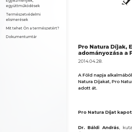
Egyezmények, 
együttműködések
Természetvédelmi 
elismerések
Mit tehet Ön a természetért?
Dokumentumtár
Pro Natura Díjak,
adományozása a F
2014.04.28.
A Föld napja alkalmából 
Natura Díjakat, Pro Nat
adott át.
Pro Natura Díjat kapot
Dr. Báldi András
, kut