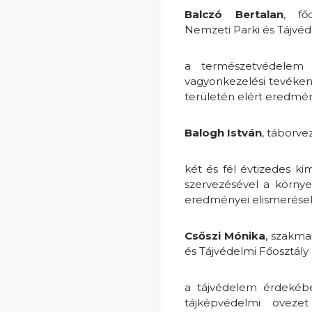
Balczó Bertalan
, főo
Nemzeti Parki és Tájvéd
a természetvédelem 
vagyonkezelési tevékeny
területén elért eredmén
Balogh István
, táborv
két és fél évtizedes k
szervezésével a körny
eredményei elismerése
Csőszi Mónika
, szakma
és Tájvédelmi Főosztály
a tájvédelem érdekébe
tájképvédelmi öveze