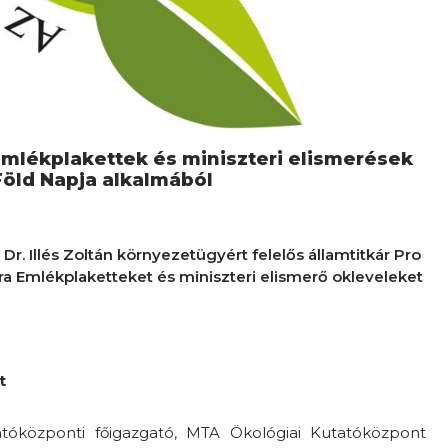
 Emlékplakettek és miniszteri elismerések
öld Napja alkalmából
Dr. Illés Zoltán környezetügyért felelős államtitkár Pro
ura Emlékplaketteket és miniszteri elismerő okleveleket
t
atóközponti főigazgató, MTA Ökológiai Kutatóközpont