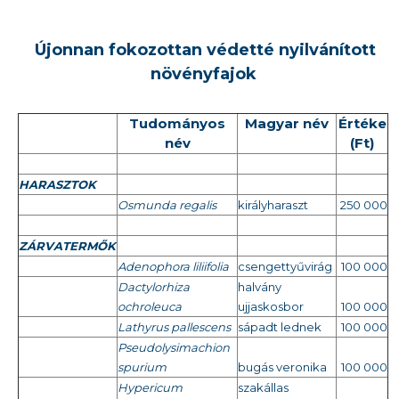
Újonnan fokozottan védetté nyilvánított
növényfajok
Tudományos
Magyar név
Értéke
név
(Ft)
HARASZTOK
Osmunda regalis
királyharaszt
250 000
ZÁRVATERMŐK
Adenophora liliifolia
csengettyűvirág
100 000
Dactylorhiza
halvány
ochroleuca
ujjaskosbor
100 000
Lathyrus pallescens
sápadt lednek
100 000
Pseudolysimachion
spurium
bugás veronika
100 000
Hypericum
szakállas