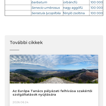
barbatum
orbáncfű
100 000
Senecio umbrosus
nagy aggófű
100 000
Serratula lycopifolia
fénylő zsoltina
100 000
További cikkek
Az Európa Tanács pályázati felhívása szakértői
szolgáltatások nyújtására
2026.06.24.