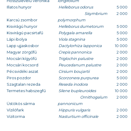
Hosszúlevelű veronika
longifolium
Illatos hunyor
Helleborus odorus
5 000
Sisymbrium
2 000
Karcsú zsombor
polymorphum
Kisvirágú hunyor
Helleborus dumetorum
5 000
Kisvirágú pacsirtafű
Polygala amarella
5 000
Lápi ibolya
Viola stagnina
5 000
Lapp ujjaskosbor
Dactylorhiza lapponica
10 000
Magyar zörgőfű
Crepis pannonica
2 000
Mocsári kígyófű
Triglochin palustre
2 000
Mocsári kocsord
Peucedanum palustre
2 000
Pécsvidéki aszat
Cirsium boujartii
2 000
Piros pozdor
Scorzonera purpurea
5 000
Szagtalan rezeda
Reseda inodora
2 000
Termetes habszegfű
Silene bupleuroides
10 000
Ornithogalum
2 000
Üstökös sárma
pannonicum
Vízilófark
Hippuris vulgaris
2 000
Vizitorma
Nasturtium officinale
2 000