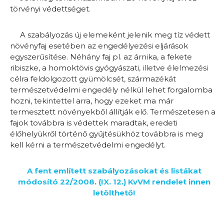
törvényi védettséget.
A szabályozás új elemeként jelenik meg tíz védett
növényfaj esetében az engedélyezési eljárások
egyszerűsítése. Néhány faj pl. az árnika, a fekete
ribiszke, a homoktövis gyógyászati, illetve élelmezési
célra feldolgozott gyümölcsét, származékát
természetvédelmi engedély nélkül lehet forgalomba
hozni, tekintettel arra, hogy ezeket ma már
termesztett növényekből állítják elő. Természetesen a
fajok továbbra is védettek maradtak, eredeti
élőhelyükről történő gyűjtésükhöz továbbra is meg
kell kérni a természetvédelmi engedélyt.
A fent említett szabályozásokat és listákat
módosító 22/2008. (IX. 12.) KvVM rendelet innen
letölthető!