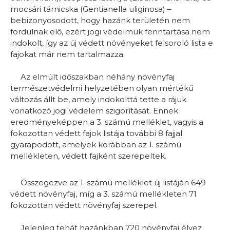
mocsári tárnicska (Gentianella uliginosa) –
bebizonyosodott, hogy hazánk területén nem
fordulnak elő, ezért jogi védelmük fenntartása nem
indokolt, így az új védett növényeket felsoroló lista e
fajokat már nem tartalmazza.
Az elmúlt időszakban néhány növényfaj
természetvédelmi helyzetében olyan mértékű
változás állt be, amely indokolttá tette a rájuk
vonatkozó jogi védelem szigorítását. Ennek
eredményeképpen a 3. számú melléklet, vagyis a
fokozottan védett fajok listája további 8 fajjal
gyarapodott, amelyek korábban az 1. számú
mellékleten, védett fajként szerepeltek.
Összegezve az 1. számú melléklet új listáján 649
védett növényfaj, míg a 3. számú mellékleten 71
fokozottan védett növényfaj szerepel.
Jelenleg tehát hazánkban 720 növényfaj élvez