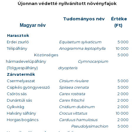
Újonnan védetté nyilvánított növényfajok
Tudományos név
Értéke
(Ft)
Magyar név
Harasztok
Erdei zsurló
Equisetum sylvaticum
5 000
Télipáfrány
Anogramma leptophylla
10 000
Közönséges
5 000
hármaslevelűpáfrány
Gymnocarpium
(Tölgyespáfrány)
dryopteris
Zárvatermők
Csermelyaszat
Cirsium rivulare
5 000
Csipkés gyöngyvessző
Spiraea crenata
5 000
Csőrös sás
Carex rostrata
2 000
Dunántúli sás
Carex fritschii
2 000
Gyíkvirág
Cnidium dubinum
2 000
Halvány sáfrány
Crocus vittatus
10 000
Horgas bogáncs
Carduus hamulosus
2 000
Pseudolysimachion
5 000