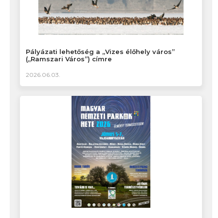
Pályázati lehetőség a „Vizes élőhely város”
(„Ramszari Város”) címre
2026.06.03.