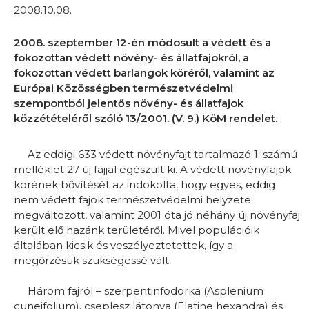
2008.10.08.
2008. szeptember 12-én módosult a védett és a
fokozottan védett növény- és állatfajokról, a
fokozottan védett barlangok köréről, valamint az
Európai Közösségben természetvédelmi
szempontból jelentős növény- és állatfajok
közzétételéről szóló 13/2001. (V. 9.) KöM rendelet.
Az eddigi 633 védett növényfajt tartalmazó 1. számú
melléklet 27 új fajjal egészült ki. A védett növényfajok
körének bővítését az indokolta, hogy egyes, eddig
nem védett fajok természetvédelmi helyzete
megváltozott, valamint 2001 óta jó néhány új növényfaj
került elő hazánk területéről. Mivel populációik
általában kicsik és veszélyeztetettek, így a
megőrzésük szükségessé vált.
Három fajról – szerpentinfodorka (Asplenium
cuneifolium), cseplesz látonya (Elatine hexandra) és