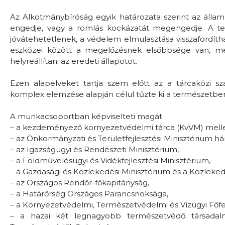
Az Alkotmánybíróság egyik határozata szerint az álla
engedje, vagy a romlás kockázatát megengedje. A te
jóvátehetetlenek, a védelem elmulasztása visszafordít
eszközei között a megelőzésnek elsőbbsége van, mer
helyreállítani az eredeti állapotot.
Ezen alapelveket tartja szem előtt az a tárcaközi 
komplex elemzése alapján célul tűzte ki a természetbe
A munkacsoportban képviselteti magát
– a kezdeményező környezetvédelmi tárca (KvVM) mell
– az Önkormányzati és Területfejlesztési Minisztérium há
– az Igazságügyi és Rendészeti Minisztérium,
– a Földművelésügyi és Vidékfejlesztési Minisztérium,
– a Gazdasági és Közlekedési Minisztérium és a Közleke
– az Országos Rendőr-főkapitányság,
– a Határőrség Országos Parancsnoksága,
– a Környezetvédelmi, Természetvédelmi és Vízügyi Főf
– a hazai két legnagyobb természetvédő társadal