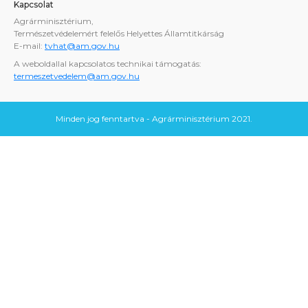
Kapcsolat
Agrárminisztérium,
Természetvédelemért felelős Helyettes Államtitkárság
E-mail:
tvhat@am.gov.hu
A weboldallal kapcsolatos technikai támogatás:
termeszetvedelem@am.gov.hu
Minden jog fenntartva - Agrárminisztérium 2021.