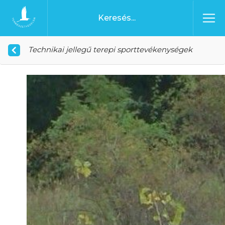
Ugrás a tartalomhoz
Főoldal
Technikai jellegű terepi sporttevékenységek