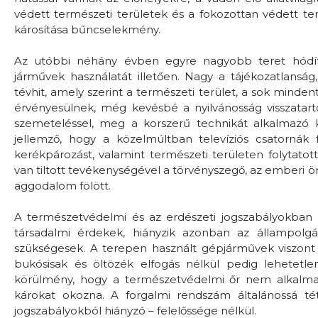
védett természeti területek és a fokozottan védett ter
károsítása bűncselekmény.
Az utóbbi néhány évben egyre nagyobb teret hódít
járművek használatát illetően. Nagy a tájékozatlansá
tévhit, amely szerint a természeti terület, a sok minde
érvényesülnek, még kevésbé a nyilvánosság visszatartó 
szemeteléssel, meg a korszerű technikát alkalmazó ki
jellemző, hogy a közelmúltban televíziós csatornák 
kerékpározást, valamint természeti területen folytato
van tiltott tevékenységével a törvényszegő, az emberi 
aggodalom fölött.
A természetvédelmi és az erdészeti jogszabályokban
társadalmi érdekek, hiányzik azonban az állampolgá
szükségesek. A terepen használt gépjárművek viszont 
bukósisak és öltözék elfogás nélkül pedig lehetetle
körülmény, hogy a természetvédelmi őr nem alkalmaz
károkat okozna. A forgalmi rendszám általánossá
jogszabályokból hiányzó – felelőssége nélkül.