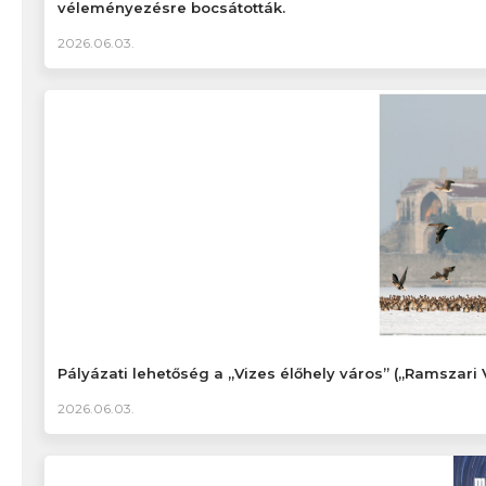
véleményezésre bocsátották.
2026.06.03.
Pályázati lehetőség a „Vizes élőhely város” („Ramszari 
2026.06.03.