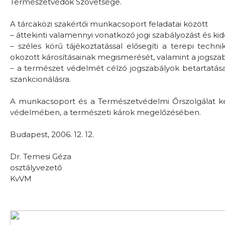
Természetvédők Szövetsége.
A tárcaközi szakértői munkacsoport feladatai között
– áttekinti valamennyi vonatkozó jogi szabályozást és k
– széles körű tájékoztatással elősegíti a terepi tech
okozott károsításainak megismerését, valamint a jogsza
– a természet védelmét célzó jogszabályok betartatása
szankcionálásra.
A munkacsoport és a Természetvédelmi Őrszolgálat k
védelmében, a természeti károk megelőzésében.
Budapest, 2006. 12. 12.
Dr. Temesi Géza
osztályvezető
KvVM