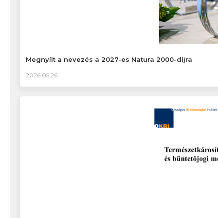
Megnyílt a nevezés a 2027-es Natura 2000-díjra
2026.05.26.