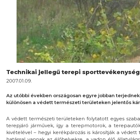
Technikai jellegű terepi sporttevékenysé
2007.01.09.
Az utóbbi években országosan egyre jobban terjednek 
különösen a védett természeti területeken jelentős ká
A védett természeti területeken folytatott egyes szab
terepjáró járművek, így a terepmotorok, a terepautók
kivételével – hegyi kerékpározás is károsítják a védett
hatással vannak az élőhelyekre, a vadon élő állatvilág