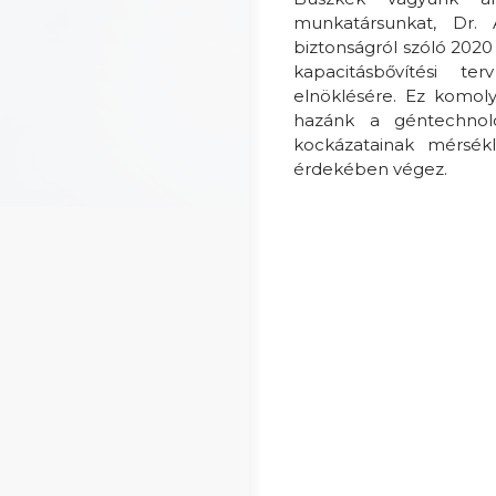
munkatársunkat, Dr. 
biztonságról szóló 2020 
kapacitásbővítési te
elnöklésére. Ez komol
hazánk a géntechnoló
kockázatainak mérsé
érdekében végez.