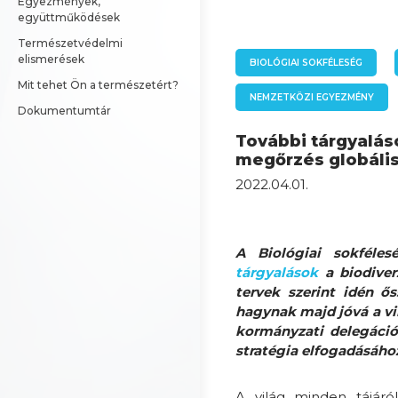
Egyezmények, 
együttműködések
Természetvédelmi 
elismerések
BIOLÓGIAI SOKFÉLESÉG
Mit tehet Ön a természetért?
NEMZETKÖZI EGYEZMÉNY
Dokumentumtár
További tárgyalás
megőrzés globáli
2022.04.01.
A Biológiai sokféle
tárgyalások
a biodiver
tervek szerint idén ő
hagynak majd jóvá a vil
kormányzati delegáci
stratégia elfogadásáho
A világ minden tájáró