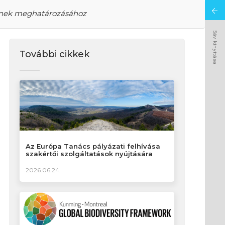
jének meghatározásához
Sáv kinyitása
További cikkek
Az Európa Tanács pályázati felhívása
szakértői szolgáltatások nyújtására
2026.06.24.