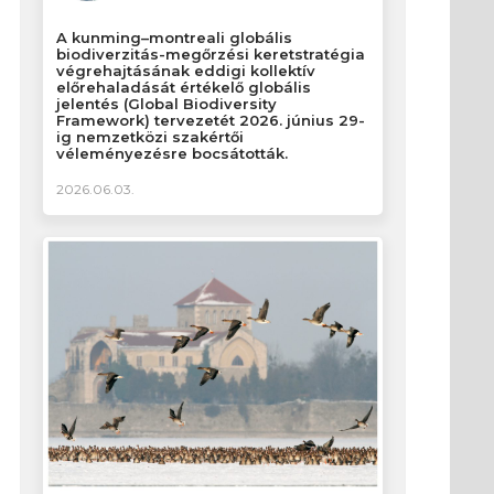
A kunming–montreali globális
biodiverzitás-megőrzési keretstratégia
végrehajtásának eddigi kollektív
előrehaladását értékelő globális
jelentés (Global Biodiversity
Framework) tervezetét 2026. június 29-
ig nemzetközi szakértői
véleményezésre bocsátották.
2026.06.03.