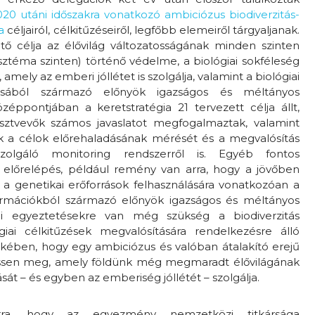
020 utáni időszakra vonatkozó ambiciózus biodiverzitás-
a
céljairól, célkitűzéseiről, legfőbb elemeiről tárgyaljanak.
ető célja az élővilág változatosságának minden szinten
zisztéma szinten) történő védelme, a biológiai sokféleség
amely az emberi jóllétet is szolgálja, valamint a biológiai
lásából származó előnyök igazságos és méltányos
zéppontjában a keretstratégia 21 tervezett célja állt,
ztvevők számos javaslatot megfogalmaztak, valamint
k a célok előrehaladásának mérését és a megvalósítás
olgáló monitoring rendszerről is. Egyéb fontos
 előrelépés, például remény van arra, hogy a jövőben
a genetikai erőforrások felhasználására vonatkozóan a
nformációkból származó előnyök igazságos és méltányos
bi egyeztetésekre van még szükség a biodiverzitás
giai célkitűzések megvalósítására rendelkezésre álló
ekében, hogy egy ambiciózus és valóban átalakító erejű
hessen meg, amely földünk még megmaradt élővilágának
át – és egyben az emberiség jóllétét – szolgálja.
ra, hogy az egyezmény nemzetközi titkársága