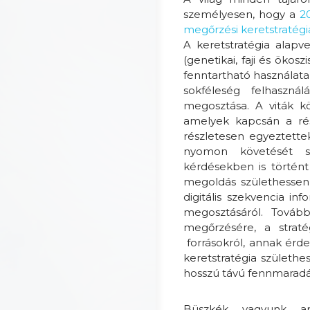
személyesen, hogy a
2
megőrzési keretstratégi
A keretstratégia alapv
(genetikai, faji és ökos
fenntartható használata, 
sokféleség felhaszná
megosztása. A viták kö
amelyek kapcsán a rés
részletesen egyeztette
nyomon követését sz
kérdésekben is történt
megoldás születhessen 
digitális szekvencia i
megosztásáról. Továb
megőrzésére, a straté
forrásokról, annak érd
keretstratégia szület
hosszú távú fennmaradás
Büszkék vagyunk ar