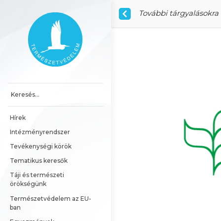
Ugrás a tartalomhoz
További tárgyalásokra
Főoldal
Hírek
Intézményrendszer
Tevékenységi körök
Tematikus keresők
Táji és természeti 
örökségünk
Természetvédelem az EU-
ban