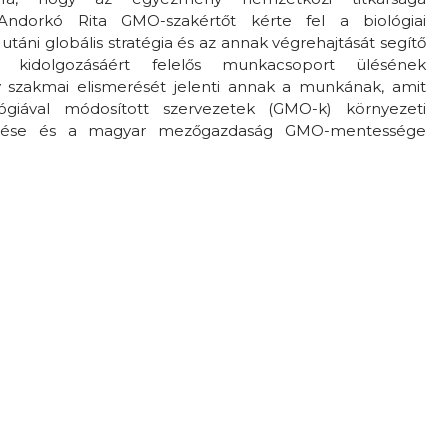
Andorkó Rita GMO-szakértőt kérte fel a biológiai
utáni globális stratégia és az annak végrehajtását segítő
rv kidolgozásáért felelős munkacsoport ülésének
y szakmai elismerését jelenti annak a munkának, amit
giával módosított szervezetek (GMO-k) környezeti
klése és a magyar mezőgazdaság GMO-mentessége