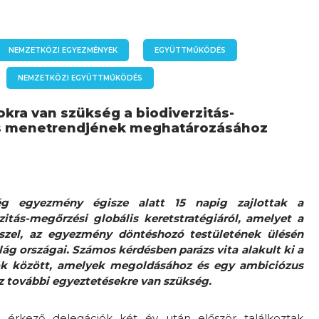
NEMZETKÖZI EGYEZMÉNYEK
EGYÜTTMŰKÖDÉS
NEMZETKÖZI EGYÜTTMŰKÖDÉS
okra van szükség a biodiverzitás-
s menetrendjének meghatározásához
ség egyezmény égisze alatt 15 napig zajlottak a
zitás-megőrzési globális keretstratégiáról, amelyet a
sszel, az egyezmény döntéshozó testületének ülésén
ág országai. Számos kérdésben parázs vita alakult ki a
ók között, amelyek megoldásához és egy ambiciózus
z további egyeztetésekre van szükség.
l érkező delegációk két év után először találkoztak