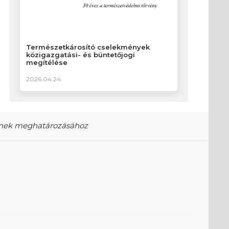
Természetkárosító cselekmények
közigazgatási- és büntetőjogi
megítélése
2026.04.24.
jének meghatározásához