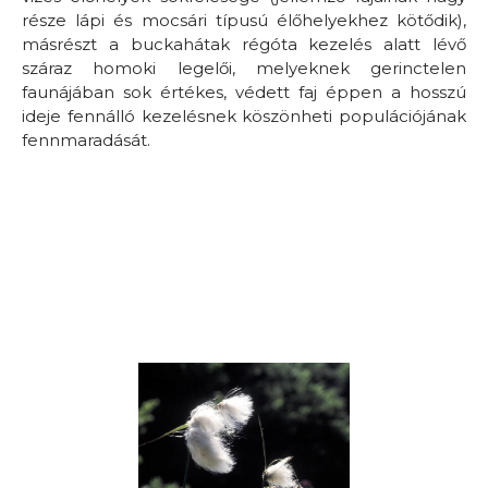
része lápi és mocsári típusú élőhelyekhez kötődik),
másrészt a buckahátak régóta kezelés alatt lévő
száraz homoki legelői, melyeknek gerinctelen
faunájában sok értékes, védett faj éppen a hosszú
ideje fennálló kezelésnek köszönheti populációjának
fennmaradását.