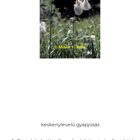
keskenylevelű gyapjúsás