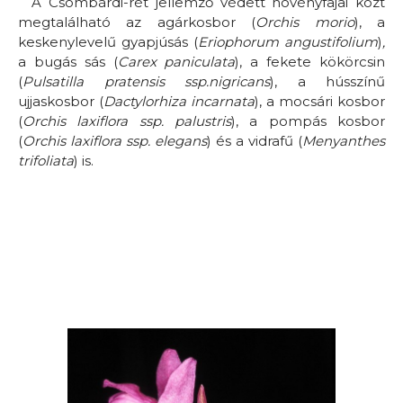
A Csombárdi-rét jellemző védett növényfajai közt
megtalálható az agárkosbor (
Orchis morio
), a
keskenylevelű gyapjúsás (
Eriophorum angustifolium
)
,
a bugás sás (
Carex paniculata
), a fekete kökörcsin
(
Pulsatilla pratensis ssp.nigricans
), a hússzínű
ujjaskosbor (
Dactylorhiza incarnata
), a mocsári kosbor
(
Orchis laxiflora ssp. palustris
), a pompás kosbor
(
Orchis laxiflora ssp. elegans
) és a vidrafű (
Menyanthes
trifoliata
) is.