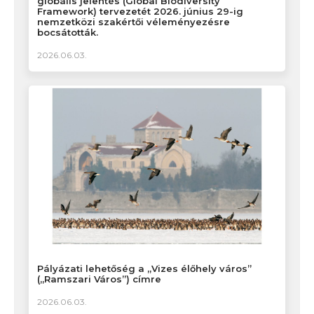
globális jelentés (Global Biodiversity
Framework) tervezetét 2026. június 29-ig
nemzetközi szakértői véleményezésre
bocsátották.
2026.06.03.
Pályázati lehetőség a „Vizes élőhely város”
(„Ramszari Város”) címre
2026.06.03.