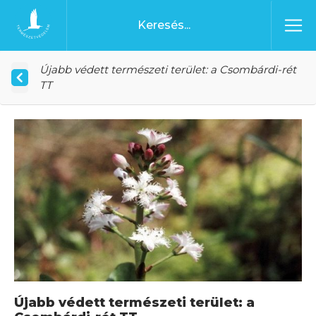
Ugrás a tartalomhoz
Főoldal
Újabb védett természeti terület: a Csombárdi-rét
TT
Újabb védett természeti terület: a