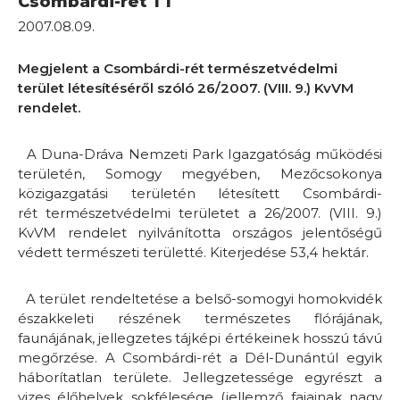
Csombárdi-rét TT
2007.08.09.
Megjelent a Csombárdi-rét természetvédelmi
terület létesítéséről szóló 26/2007. (VIII. 9.) KvVM
rendelet.
A Duna-Dráva Nemzeti Park Igazgatóság működési
területén, Somogy megyében, Mezőcsokonya
közigazgatási területén létesített Csombárdi-
rét természetvédelmi területet a 26/2007. (VIII. 9.)
KvVM rendelet nyilvánította országos jelentőségű
védett természeti területté. Kiterjedése 53,4 hektár.
A terület rendeltetése a belső-somogyi homokvidék
északkeleti részének természetes flórájának,
faunájának, jellegzetes tájképi értékeinek hosszú távú
megőrzése. A Csombárdi-rét a Dél-Dunántúl egyik
háborítatlan területe. Jellegzetessége egyrészt a
vizes élőhelyek sokfélesége (jellemző fajainak nagy