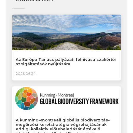
Az Európa Tanács pályázati felhívása szakértői
szolgáltatások nyújtására
2026.06.24.
A kunming–montreali globális biodiverzitás-
megőrzési keretstratégia végrehajtásának
eddigi kollektív előrehaladását értékelő