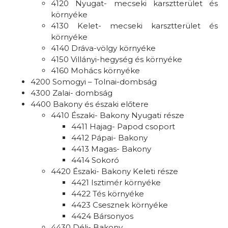
4120 Nyugat- mecseki karsztterület és
környéke
4130 Kelet- mecseki karsztterület és
környéke
4140 Dráva-völgy környéke
4150 Villányi-hegység és környéke
4160 Mohács környéke
4200 Somogyi – Tolnai-dombság
4300 Zalai- dombság
4400 Bakony és északi előtere
4410 Északi- Bakony Nyugati része
4411 Hajag- Papod csoport
4412 Pápai- Bakony
4413 Magas- Bakony
4414 Sokoró
4420 Északi- Bakony Keleti része
4421 Isztimér környéke
4422 Tés környéke
4423 Csesznek környéke
4424 Bársonyos
4430 Déli- Bakony