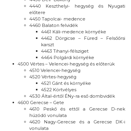
4440 Keszthelyi- hegység és Nyugati
előtere
4450 Tapolcai- medence
4460 Balaton felvidék
4461 Káli-medence környéke
4462 Dörgicse – Füred – Felsőőrsi
karszt
4463 Tihanyi-félsziget
4464 Polgárdi környéke
4500 Vértes – Velencei-hegység és előterük
4510 Velencei-hegység
4520 Vértes-hegység
4521 Gánt és környéke
4522 Körtvélyes
4530 Által-értől ÉNy-ra eső dombvidék
4600 Gerecse – Gete
4610 Peskő és ettől a Gerecse D-nek
húzódó vonulata
4620 Nagy-Gerecse és a Gerecse DK-i
vonulata