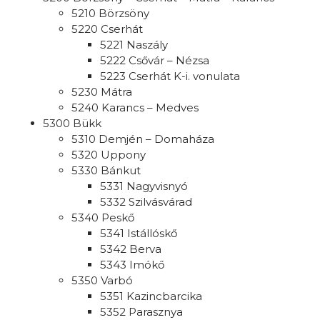
5210 Börzsöny
5220 Cserhát
5221 Naszály
5222 Csővár – Nézsa
5223 Cserhát K-i. vonulata
5230 Mátra
5240 Karancs – Medves
5300 Bükk
5310 Demjén – Domaháza
5320 Uppony
5330 Bánkut
5331 Nagyvisnyó
5332 Szilvásvárad
5340 Peskő
5341 Istállóskő
5342 Berva
5343 Imókő
5350 Varbó
5351 Kazincbarcika
5352 Parasznya