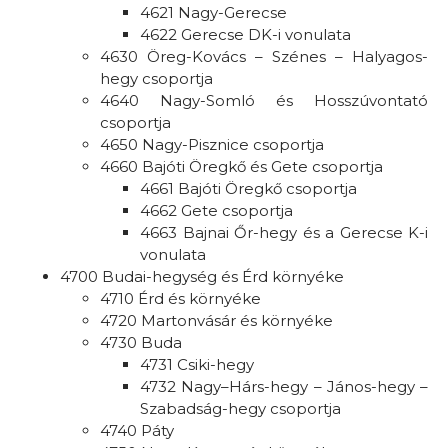
4621 Nagy-Gerecse
4622 Gerecse DK-i vonulata
4630 Öreg-Kovács – Szénes – Halyagos-
hegy csoportja
4640 Nagy-Somló és Hosszúvontató
csoportja
4650 Nagy-Pisznice csoportja
4660 Bajóti Öregkő és Gete csoportja
4661 Bajóti Öregkő csoportja
4662 Gete csoportja
4663 Bajnai Őr-hegy és a Gerecse K-i
vonulata
4700 Budai-hegység és Érd környéke
4710 Érd és környéke
4720 Martonvásár és környéke
4730 Buda
4731 Csiki-hegy
4732 Nagy–Hárs-hegy – János-hegy –
Szabadság-hegy csoportja
4740 Páty