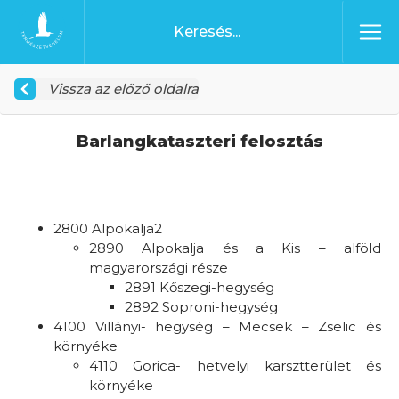
Ugrás a tartalomhoz
Főoldal
Vissza az előző oldalra
Barlangkataszteri felosztás
2800 Alpokalja2
2890 Alpokalja és a Kis – alföld
magyarországi része
2891 Kőszegi-hegység
2892 Soproni-hegység
4100 Villányi- hegység – Mecsek – Zselic és
környéke
4110 Gorica- hetvelyi karsztterület és
környéke