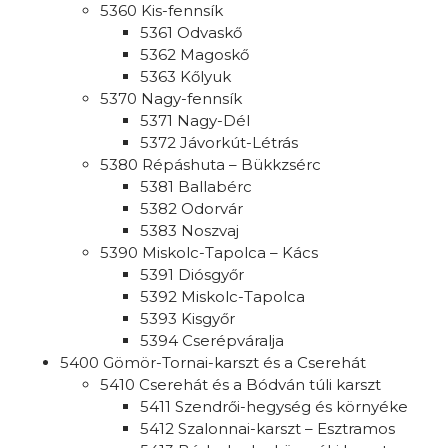
5360 Kis-fennsík
5361 Odvaskő
5362 Magoskő
5363 Kőlyuk
5370 Nagy-fennsík
5371 Nagy-Dél
5372 Jávorkút-Létrás
5380 Répáshuta – Bükkzsérc
5381 Ballabérc
5382 Odorvár
5383 Noszvaj
5390 Miskolc-Tapolca – Kács
5391 Diósgyőr
5392 Miskolc-Tapolca
5393 Kisgyőr
5394 Cserépváralja
5400 Gömör-Tornai-karszt és a Cserehát
5410 Cserehát és a Bódván túli karszt
5411 Szendrői-hegység és környéke
5412 Szalonnai-karszt – Esztramos