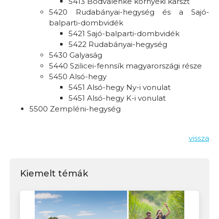
5413 Bódvalenke környéki karszt
5420 Rudabányai-hegység és a Sajó-
balparti-dombvidék
5421 Sajó-balparti-dombvidék
5422 Rudabányai-hegység
5430 Galyaság
5440 Szilicei-fennsík magyarországi része
5450 Alsó-hegy
5451 Alsó-hegy Ny-i vonulat
5451 Alsó-hegy K-i vonulat
5500 Zempléni-hegység
vissza
Kiemelt témák