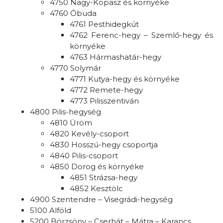
4750 Nagy-Kopasz és környéke
4760 Óbuda
4761 Pesthidegkút
4762 Ferenc-hegy – Szemlő-hegy és
környéke
4763 Hármashatár-hegy
4770 Solymár
4771 Kutya-hegy és környéke
4772 Remete-hegy
4773 Pilisszentiván
4800 Pilis-hegység
4810 Üröm
4820 Kevély-csoport
4830 Hosszú-hegy csoportja
4840 Pilis-csoport
4850 Dorog és környéke
4851 Strázsa-hegy
4852 Kesztölc
4900 Szentendre – Visegrádi-hegység
5100 Alföld
5200 Börzsöny – Cserhát – Mátra – Karancs