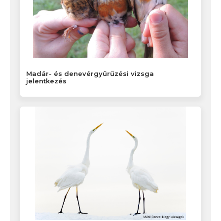
Madár- és denevérgyűrűzési vizsga
jelentkezés