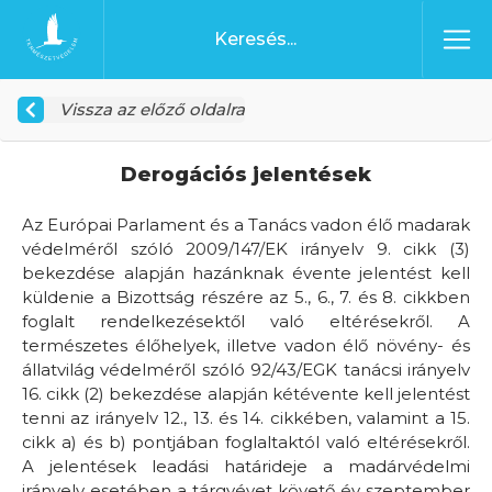
Ugrás a tartalomhoz
Főoldal
Vissza az előző oldalra
Derogációs jelentések
Az Európai Parlament és a Tanács vadon élő madarak
védelméről szóló 2009/147/EK irányelv 9. cikk (3)
bekezdése alapján hazánknak évente jelentést kell
küldenie a Bizottság részére az 5., 6., 7. és 8. cikkben
foglalt rendelkezésektől való eltérésekről. A
természetes élőhelyek, illetve vadon élő növény- és
állatvilág védelméről szóló 92/43/EGK tanácsi irányelv
16. cikk (2) bekezdése alapján kétévente kell jelentést
tenni az irányelv 12., 13. és 14. cikkében, valamint a 15.
cikk a) és b) pontjában foglaltaktól való eltérésekről.
A jelentések leadási határideje a madárvédelmi
irányelv esetében a tárgyévet követő év szeptember