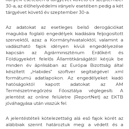
30-a, az élőhelyvédelmi irányelv esetében pedig a két
tárgyévet követő év szeptember 30-a.
Az adatokat az esetleges belső derogációkat
magukba foglaló engedélyek kiadására feljogosított
szervektől, azaz a Kormányhivataloktól, valamint a
vadászható fajok idényen kívüli engedélyezése
kapcsán az Agrárminisztérium Erdőkért és
Földügyekért felelős Államtitkárságától kérjük be
minden év áprilisában az Európai Bizottság által
készített „Habides” szoftver segítségével .xml
formátumú adatlapokon. Az engedélyeket kiadó
hatóságoktól kapott adatokat az AM
Természetmegőrzési Főosztálya véglegesíti. A
jelentést az online felületre (ReportNet) az EKTB
jóváhagyása után visszük fel.
A jelentéstételi kötelezettség alá eső fajok körét az
alábbiak szerint határoztuk meg: a védett és a