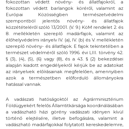
fokozottan védett növény- és állatfajokról, a
fokozottan védett barlangok köréről, valamint az
Európai Közösségben természetvédelmi
szempontból jelentős növény- és állatfajok
közzétételéről szóló 13/2001. (V. 9.) KöM rendelet 2. és
8. mellékletén szereplő madárfajok, valamint az
élőhelyvédelmi irányelv IV. (a), IV. (b) és V. mellékletén
szereplő növény- és állatfajok. E fajok tekintetében a
természet védelméről szóló 1996. évi LIII. törvény 42.
§ (3), (4), (5), (6) vagy (8), és a 43. § (2) bekezdései
alapján kiadott engedélyekről kérjük be az adatokat
az irányelvek előírásainak megfelelően, amennyiben
azok a természetben előforduló állományokra
hatással vannak.
A vadászati hatóságoktól az Agrárminisztérium
Földügyekért felelős Államtitkársága koordinálásában
a vadászható házi görény vadászati idényen kívül
történő elejtésére, illetve befogására, valamint a
vadászható madárfajokkal folytatott kereskedelemre,