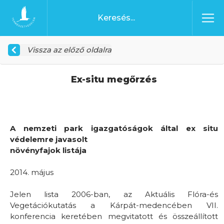
Ugrás a tartalomhoz
Főoldal
Vissza az előző oldalra
Ex-situ megőrzés
A nemzeti park igazgatóságok által ex situ
védelemre javasolt
növényfajok listája
2014. május
Jelen lista 2006-ban, az Aktuális Flóra-és
Vegetációkutatás a Kárpát-medencében VII.
konferencia keretében megvitatott és összeállított