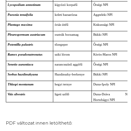
Lycopodium annotinum
kígyózó korpafű
Őrségi NPI
Paeonia tenuifolia
keleti bazsarózsa
Aggteleki NPI
Plantago maxima
óriás útifű
Kiskunsági NPI
Pleurospermum austriacum
osztrák borzamag
Bükki NPI
Potentilla palustris
tőzegeper
Őrségi NPI
Rumex pseudonatronatus
sziki lórom
Körös-Maros NPI
Senetio aurantiaca
narancsszínű aggófű
Őrségi NPI
Sorbus hazslinszkyana
Hazslinszky-berkenye
Bükki NPI
Thlaspi montanum
hegyi ternye
Duna-Ipoly NPI
Vitis silvestris
ligeti szőlő
Duna-Dráva NPI
Hortobágyi NPI
PDF változat innen letölthető: