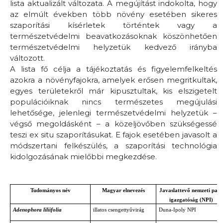
lista aktualizált változata. A megújítást indokolta, hogy
az elmúlt években több növény esetében sikeres
szaporítási kísérletek történtek vagy a
természetvédelmi beavatkozásoknak köszönhetően
természetvédelmi helyzetük kedvező irányba
változott.
A lista fő célja a tájékoztatás és figyelemfelkeltés
azokra a növényfajokra, amelyek erősen megritkultak,
egyes területekről már kipusztultak, kis elszigetelt
populációiknak nincs természetes megújulási
lehetősége, jelenlegi természetvédelmi helyzetük –
végső megoldásként – a közeljövőben szükségessé
teszi ex situ szaporításukat. E fajok esetében javasolt a
módszertani felkészülés, a szaporítási technológia
kidolgozásának mielőbbi megkezdése.
Tudományos név
Magyar elnevezés
Javaslattevő nemzeti park
igazgatóság (NPI)
Adenophora liliifolia
illatos csengettyűvirág
Duna-Ipoly NPI