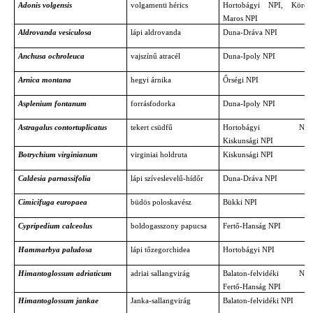
Adonis volgensis
volgamenti hérics
Hortobágyi NPI, Körös
Maros NPI
Aldrovanda vesiculosa
lápi aldrovanda
Duna-Dráva NPI
Anchusa ochroleuca
vajszínű atracél
Duna-Ipoly NPI
Arnica montana
hegyi árnika
Őrségi NPI
Asplenium fontanum
forrásfodorka
Duna-Ipoly NPI
Astragalus contortuplicatus
tekert csüdfű
Hortobágyi NPI
Kiskunsági NPI
Botrychium virginianum
virginiai holdruta
Kiskunsági NPI
Caldesia parnassifolia
lápi szíveslevelű-hídőr
Duna-Dráva NPI
Cimicifuga europaea
büdös poloskavész
Bükki NPI
Cypripedium calceolus
boldogasszony papucsa
Fertő-Hanság NPI
Hammarbya paludosa
lápi tőzegorchidea
Hortobágyi NPI
Himantoglossum adriaticum
adriai sallangvirág
Balaton-felvidéki NPI
Fertő-Hanság NPI
Himantoglossum jankae
Janka-sallangvirág
Balaton-felvidéki NPI