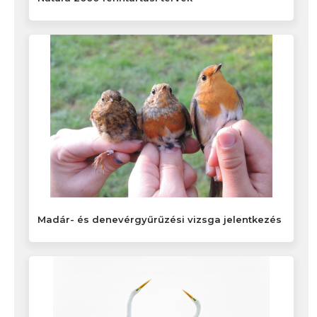
Madár- és denevérgyűrűzési vizsga jelentkezés