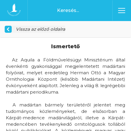
Ugrás a tartalomhoz
Főoldal
Vissza az előző oldalra
Ismertető
Az Aquila a Földművelésügyi Minisztérium által
évenkénti gyakorisággal megjelentetett madártani
folyóirat, melyet eredetileg Herman Ottó a Magyar
Ornithologiai Központ (később Madártani Intézet)
évkönyveként alapított. Jelenleg a világ 8. legrégebbi
madártani periodikuma.
A madártan bármely területéről jelentet meg
tudományos közleményeket, de elsősorban a
Kárpát-medence madárvilágáról, illetve a Kárpát-
medencében tevékenykedő ornitológusok tollából
közöl publikációkat. A közlemények magyar vagy