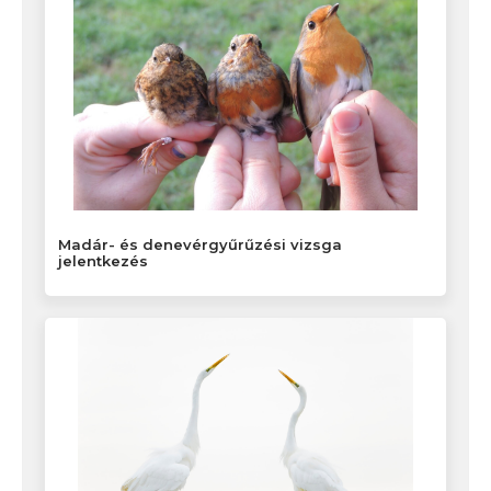
Madár- és denevérgyűrűzési vizsga
jelentkezés