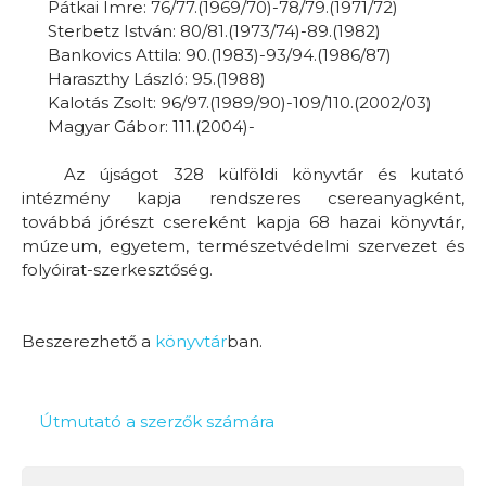
Pátkai Imre: 76/77.(1969/70)-78/79.(1971/72)
Sterbetz István: 80/81.(1973/74)-89.(1982)
Bankovics Attila: 90.(1983)-93/94.(1986/87)
Haraszthy László: 95.(1988)
Kalotás Zsolt: 96/97.(1989/90)-109/110.(2002/03)
Magyar Gábor: 111.(2004)-
Az újságot 328 külföldi könyvtár és kutató
intézmény kapja rendszeres csereanyagként,
továbbá jórészt csereként kapja 68 hazai könyvtár,
múzeum, egyetem, természetvédelmi szervezet és
folyóirat-szerkesztőség.
Beszerezhető a
könyvtár
ban.
Útmutató a szerzők számára