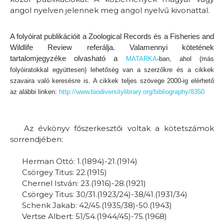
angol nyelven jelennek meg angol nyelvű kivonattal.
A folyóirat publikációit a Zoological Records és a Fisheries and
Wildlife Review referálja. Valamennyi kötetének
tartalomjegyzéke olvasható a
MATARKA
-ban, ahol (más
folyóiratokkal együttesen) lehetőség van a szerzőkre és a cikkek
szavaira való keresésre is. A cikkek teljes szövege 2000-ig elérhető
az alábbi linken:
http://www.biodiversitylibrary.org/bibliography/8350
Az évkönyv főszerkesztői voltak a kötetszámok
sorrendjében:
Herman Ottó: 1.(1894)-21.(1914)
Csörgey Titus: 22.(1915)
Chernel István: 23.(1916)-28.(1921)
Csörgey Titus: 30/31.(1923/24)-38/41.(1931/34)
Schenk Jakab: 42/45.(1935/38)-50.(1943)
Vertse Albert: 51/54.(1944/45)-75.(1968)