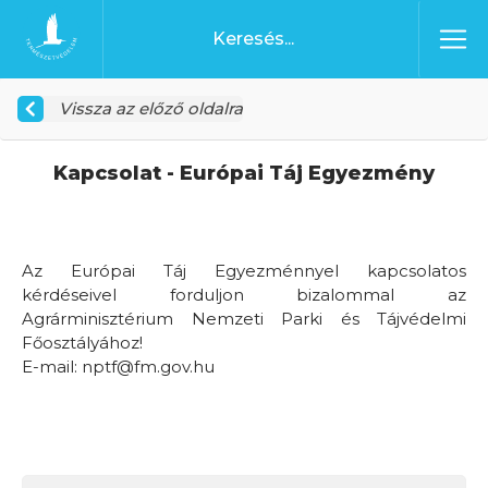
Ugrás a tartalomhoz
Főoldal
Vissza az előző oldalra
Kapcsolat - Európai Táj Egyezmény
Az Európai Táj Egyezménnyel kapcsolatos
kérdéseivel forduljon bizalommal az
Agrárminisztérium Nemzeti Parki és Tájvédelmi
Főosztályához!
E-mail: nptf@fm.gov.hu