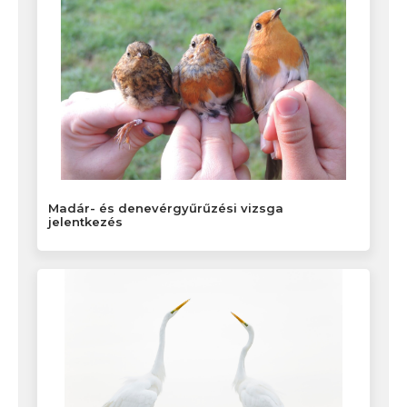
Madár- és denevérgyűrűzési vizsga
jelentkezés