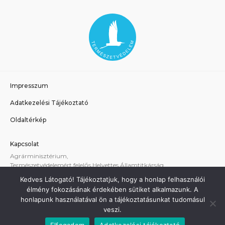
Impresszum
Adatkezelési Tájékoztató
Oldaltérkép
Kapcsolat
Agrárminisztérium,
Természetvédelemért felelős Helyettes Államtitkárság
E-mail:
tvhat@am.gov.hu
Kedves Látogató! Tájékoztatjuk, hogy a honlap felhasználói
A weboldallal kapcsolatos technikai támogatás:
élmény fokozásának érdekében sütiket alkalmazunk. A
termeszetvedelem@am.gov.hu
honlapunk használatával ön a tájékoztatásunkat tudomásul
veszi.
Elfogadom
Adatkezelési tájékoztató