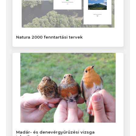
Natura 2000 fenntartási tervek
Madár- és denevérgyűrűzési vizsga