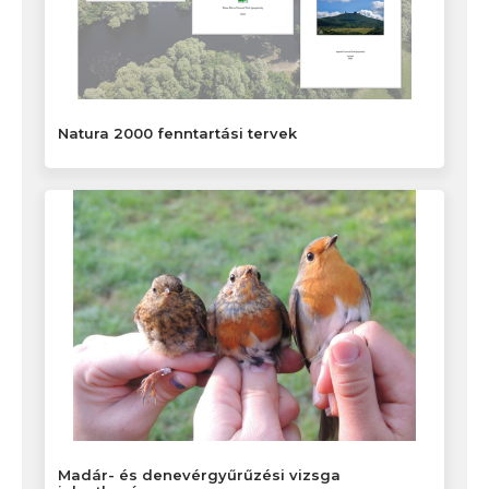
Natura 2000 fenntartási tervek
Madár- és denevérgyűrűzési vizsga