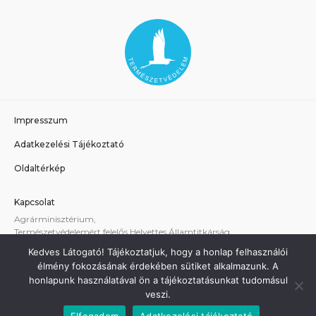
Impresszum
Adatkezelési Tájékoztató
Oldaltérkép
Kapcsolat
Agrárminisztérium,
Természetvédelemért felelős Helyettes Államtitkárság
E-mail:
tvhat@am.gov.hu
Kedves Látogató! Tájékoztatjuk, hogy a honlap felhasználói
A weboldallal kapcsolatos technikai támogatás:
élmény fokozásának érdekében sütiket alkalmazunk. A
termeszetvedelem@am.gov.hu
honlapunk használatával ön a tájékoztatásunkat tudomásul
veszi.
Elfogadom
Adatkezelési tájékoztató