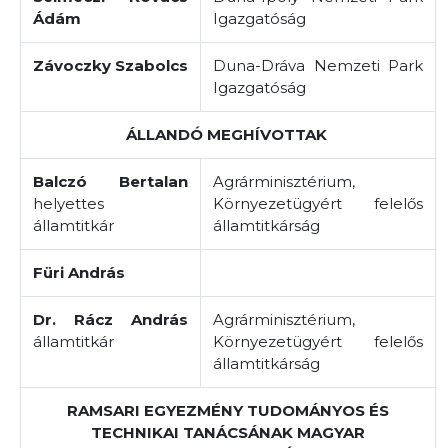
Ádám
Igazgatóság
Závoczky Szabolcs
Duna-Dráva Nemzeti Park
Igazgatóság
ÁLLANDÓ MEGHÍVOTTAK
Balczó Bertalan
Agrárminisztérium,
helyettes
Környezetügyért felelős
államtitkár
államtitkárság
Füri András
Dr. Rácz András
Agrárminisztérium,
államtitkár
Környezetügyért felelős
államtitkárság
RAMSARI EGYEZMÉNY TUDOMÁNYOS ÉS
TECHNIKAI TANÁCSÁNAK MAGYAR