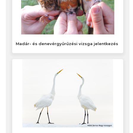
Madár- és denevérgyűrűzési vizsga jelentkezés