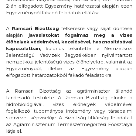
2-án elfogadott Egyezmény határozatai alapján ezen
Egyezményből fakadó feladatok ellátása.
A
Ramsari Bizottság
felkérésre vagy saját döntése
alapján
javaslatokat fogalmaz meg a vizes
élőhelyek védelmével, kezelésével, hasznosításával
kapcsolatban
, különös tekintettel a Nemzetközi
Jelentőségű Vadvizek Jegyzékében nyilvántartott
nemzetközi jelentőségű vizes élőhelyekre, valamint az
Egyezményből, illetve az Egyezmény alapján
elfogadott határozatokból fakadó feladatokra.
A Ramsari Bizottság az agrárminiszter állandó
tanácsadó testülete. A Ramsari Bizottság elnöke a
hidrobiológiával, vizes élőhelyek védelmével
foglalkozó tudományos intézmény vagy társadalmi
szervezet képviselője. A Bizottság titkársági feladatait
az Agrárminisztérium Természetmegőrzési Főosztálya
látja el.