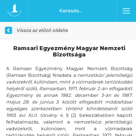
Ugrás a tartalomhoz
Főoldal
Vissza az előző oldalra
Ramsari Egyezmény Magyar Nemzeti
Bizottsága
A Ramsari Egyezmény Magyar Nemzeti Bizottság
(Ramsari Bizottság) feladata
a nemzetközi jelentőségű
vadvizekről, különösen, mint a vízimadarak tartózkodási
helyéről szóló, Ramsarban, 1971. február 2-án elfogadott
Egyezmény és annak 1982. december 3-án és 1987.
május 28. és június 3. között elfogadott módosításai
egységes szerkezetben történő kihirdetéséről szóló
1993. évi XLII. törvény
4. § (2) bekezdésében kapott
felhatalmazás, valamint a nemzetközi jelentőségű
vadvizekről, különösen, mint a vízimadarak
tartózkodási helyéről szóló, Ramsarban, 1971. február