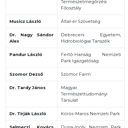
Természetmegőrzési
Főosztály
Musicz László
Által-ér Szövetség
Dr. Nagy Sándor
Debreceni Egyetem,
Alex
Hidrobiológiai Tanszék
Pandur László
Fertő-Hanság Nemzeti
Park Igazgatóság
Szomor Dezső
Szomor Farm
Dr. Tardy János
Magyar
Természettudományi
Társulat
Dr. Tirják László
Körös-Maros Nemzeti Park
Selmeczi Kovács
Duna-Ipoly Nemzeti Park