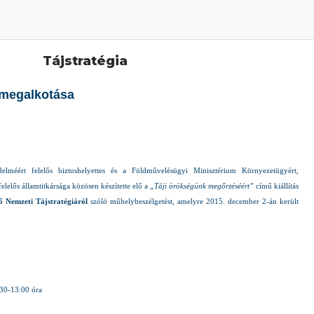
Tájstratégia
 megalkotása
méért felelős biztoshelyettes és a Földművelésügyi Minisztérium Környezetügyért,
elelős államtitkársága közösen készítette elő a
„Táji örökségünk megőrzéséért”
című kiállítás
ő
Nemzeti Tájstratégiáról
szóló műhelybeszélgetést, amelyre 2015. december 2-án került
:30-13:00 óra