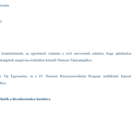
ivatala
2.
 kutatóintézetek, az egyetemek valamint a civil szervezetek számára, hogy ajánlásokat
kségének megóvása érdekében készülő Nemzeti Tájstratégiához.
ai Táj Egyezmény és a IV. Nemzeti Környezetvédelmi Program mellékletét képező
ához.
rhetők a hivatkozásokra kattintva
.