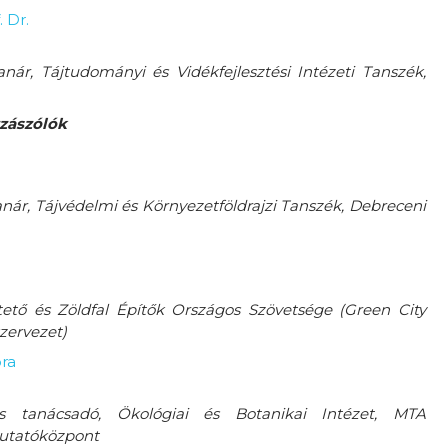
 Dr.
nár, Tájtudományi és Vidékfejlesztési Intézeti Tanszék,
zzászólók
nár, Tájvédelmi és Környezetföldrajzi Tanszék, Debreceni
tető és Zöldfal Építők Országos Szövetsége (Green City
zervezet)
ora
s tanácsadó,
Ökológiai és Botanikai Intézet,
MTA
Kutatóközpont