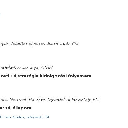
ó
yért felelős helyettes államtitkár, FM
edékek szószólója, AJBH
eti Tájstratégia kidolgozási folyamata
zető, Nemzeti Parki és Tájvédelmi Főosztály, FM
r táj állapota
bó Teréz Krisztina,
osztályvezető, FM