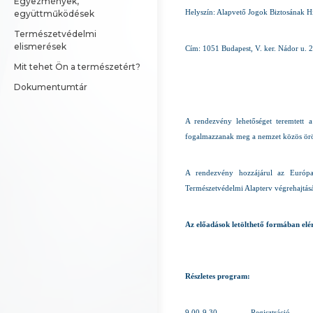
Egyezmények, 
Helyszín: Alapvető Jogok Biztosának H
együttműködések
Természetvédelmi 
elismerések
Cím: 1051 Budapest, V. ker. Nádor u. 2
Mit tehet Ön a természetért?
Dokumentumtár
A rendezvény lehetőséget teremtett a
fogalmazzanak meg a nemzet közös örö
A rendezvény hozzájárul az Európ
Természetvédelmi Alapterv végrehajtás
Az előadások letölthető formában elé
Részletes program:
9.00-9.30
Regisztráció