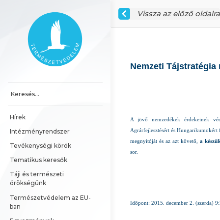
Ugrás a tartalomhoz
Vissza az előző oldalra
Főoldal
Nemzeti Tájstratégia
Hírek
A jövő nemzedékek érdekeinek védel
Agrárfejlesztésért és Hungarikumokért f
Intézményrendszer
megnyitóját és az azt követő,
a készül
Tevékenységi körök
sor.
Tematikus keresők
Táji és természeti 
örökségünk
Természetvédelem az EU-
Időpont: 2015. december 2. (szerda) 9
ban