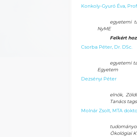
Konkoly-Gyuró Éva, Prof.
egyetemi ta
NyME
Felkért ho
Csorba Péter, Dr. DSc.
egyetemi ta
Egyetem
Dezsényi Péter
elnök, Zöld
Tanács tags
Molnár Zsolt, MTA dokt
tudományo
Ökológiai 