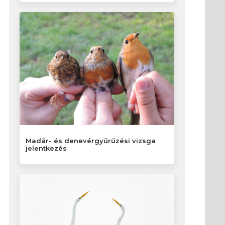
Madár- és denevérgyűrűzési vizsga
jelentkezés