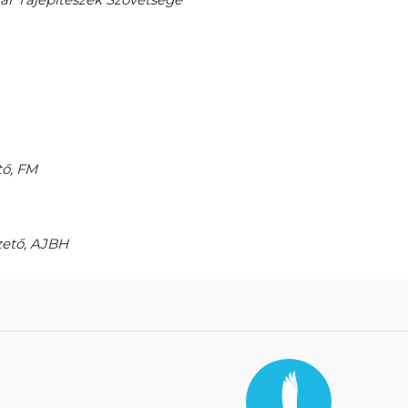
tő, FM
zető, AJBH