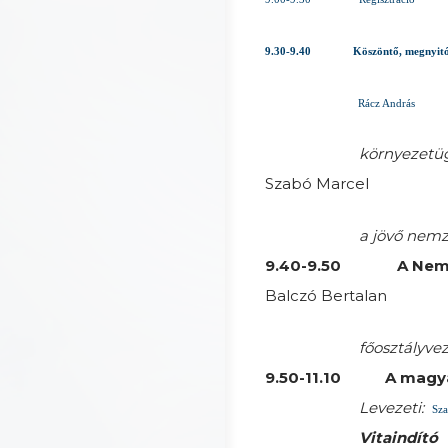
9.30-9.40
Köszöntő, megnyit
Rácz András
környezetüg
Szabó Marcel
a jövő nemz
9.40-9.50
A Nemz
Balczó Bertalan
főosztályve
9.50-11.10
A magya
Levezeti:
Sza
Vitaindító