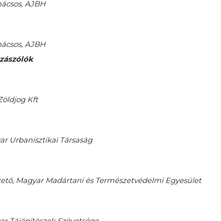
nácsos, AJBH
nácsos, AJBH
zzászólók
Zöldjog Kft
ar Urbanisztikai Társaság
ető, Magyar Madártani és Természetvédelmi Egyesület
ar Tájépítészek Szövetsége