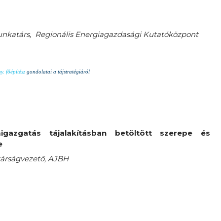
nkatárs, Regionális Energiagazdasági Kutatóközpont
. főépítész
gondolatai a tájstratégiáról
migazgatás tájalakításban betöltött szerepe és
e
kárságvezető, AJBH