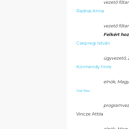
vezető főta
Radnai Anna
vezető főta
Felkért ho
Csepregi István
ügyvezető, 
Körmendy Imre
elnök, Magy
Tóth Péter
programvez
Vincze Attila
elnök, Magy